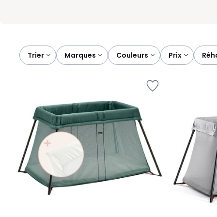
Trier
marques
couleurs
prix
ré