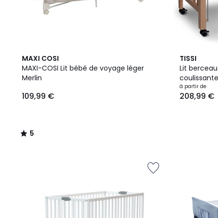
5
2
MAXI COSI
TISSI
/
Couleurs
MAXI-COSI Lit bébé de voyage léger
Lit berceau
5
Merlin
coulissante
à partir de
109,99 €
208,99 €
5
/
5