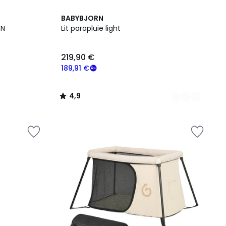
2
4,9
BABYBJORN
Couleurs
/ 5
ON
Lit parapluie light
219,90 €
189,91 €
4,9
/
5