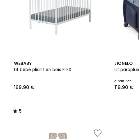
5
2
WEBABY
LIONELO
/
Couleurs
Lit bébé pliant en bois FLEX
Lit paraplu
5
à partir de
169,90 €
119,90 €
5
/
5