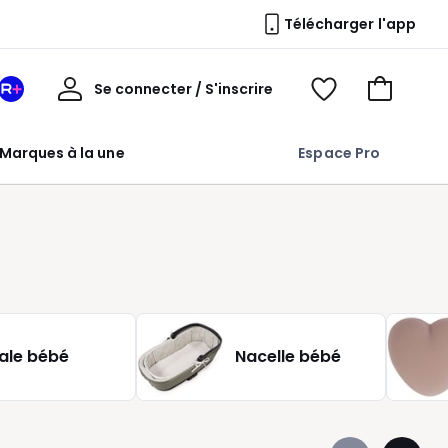
Télécharger l'app
Mon
Se connecter / S'inscrire
Mon
Voir
Voir
compte
espace
mes
mon
La
favoris
panier
Marques à la une
Espace Pro
Redoute
+
ale bébé
Nacelle bébé