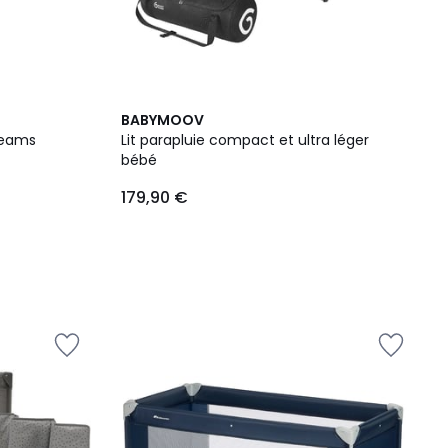
BABYMOOV
reams
Lit parapluie compact et ultra léger
bébé
179,90 €