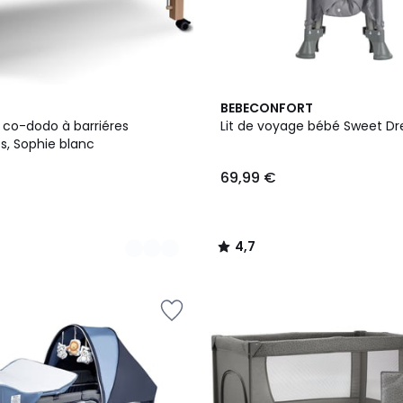
4,7
BEBECONFORT
/ 5
 co-dodo à barriéres
Lit de voyage bébé Sweet D
s, Sophie blanc
69,99 €
4,7
/
5