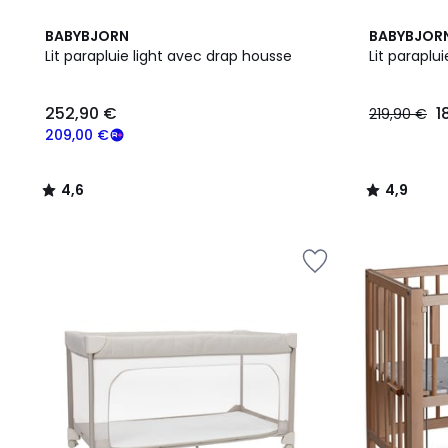
4,6
4,9
BABYBJORN
BABYBJOR
/ 5
/ 5
Lit parapluie light avec drap housse
Lit paraplui
252,90
252,90 €
1
219,90 €
€
souscrivez
209,00 €
à
notre
4,6
4,9
programme
/
/
pour
5
5
payer
à
la
place
209,00
€.