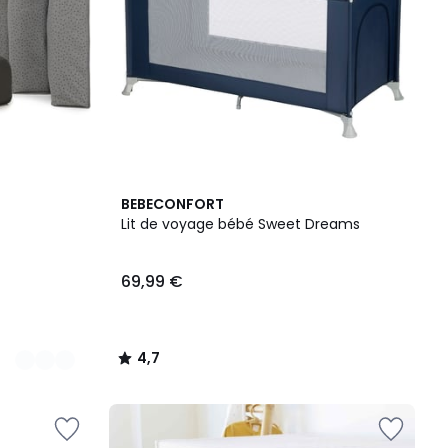
4,7
BEBECONFORT
/ 5
Lit de voyage bébé Sweet Dreams
69,99 €
4,7
/
5