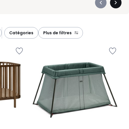
Précédent
Suivan
-
-
défiler
défiler
à
à
gauche
droite
catégories
plus de filtres