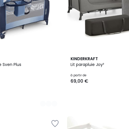
3
KINDERKRAFT
Couleurs
ie Sven Plus
Lit parapluie Joy²
à partir de
69,00 €