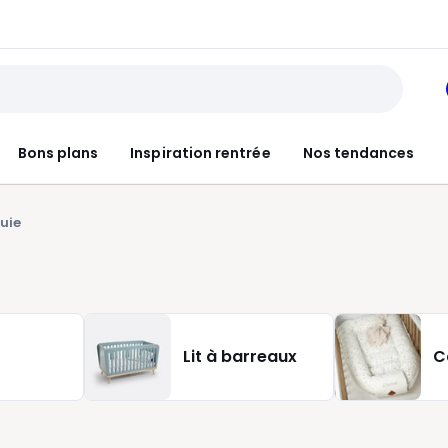
Bons plans
Inspiration rentrée
Nos tendances
luie
Lit à barreaux
C