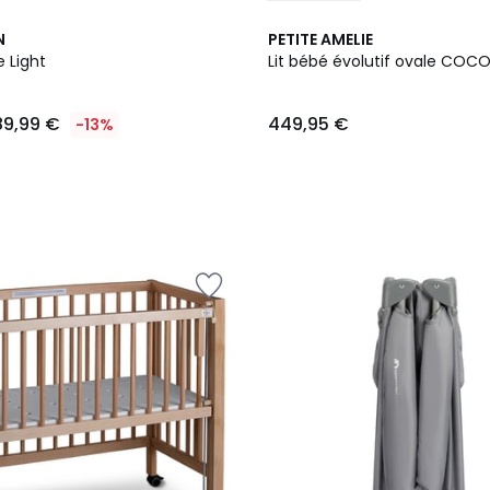
N
PETITE AMELIE
e Light
Lit bébé évolutif ovale COC
89,99 €
449,95 €
-13%