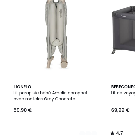
3
4,7
LIONELO
BEBECONF
Couleurs
/ 5
Lit parapluie bébé Amelie compact
Lit de voy
avec matelas Grey Concrete
59,90 €
69,99 €
4,7