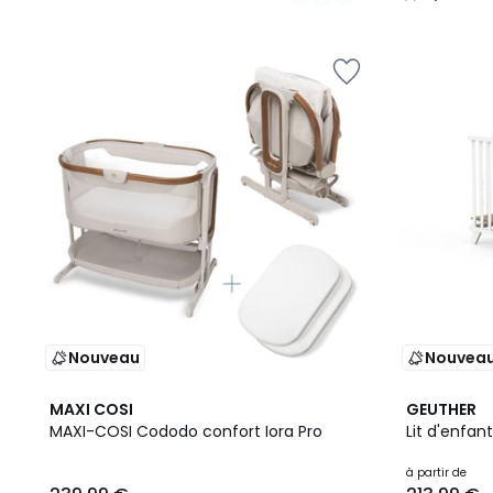
/
5
Nouveau
Nouvea
2
MAXI COSI
GEUTHER
Couleurs
MAXI-COSI Cododo confort Iora Pro
Lit d'enfan
à partir de