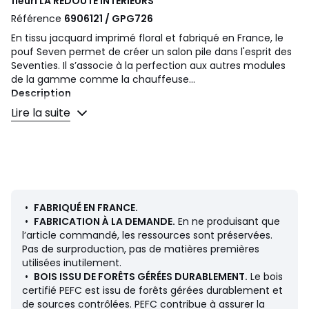
fleuri
LA REDOUTE INTERIEURS
Référence
6906121 / GPG726
En tissu jacquard imprimé floral et fabriqué en France, le
pouf Seven permet de créer un salon pile dans l'esprit des
Seventies. Il s’associe à la perfection aux autres modules
de la gamme comme la chauffeuse...
Description
• Revêtement : tissu texturé 90% polyester, 10% acrylique,
Lire la suite
380 g/m², imprimé floral.
• Échantillons de tissus disponibles sur le site, tapez
"Échantillons Seven"
• Finition couture pincée
• Structure panneaux de particules, panneaux de fibres et
pin massif. Bois certifiés PEFC
• Suspension par ressorts type zigzag
•
FABRIQUÉ EN FRANCE.
•
FABRICATION À LA DEMANDE.
En ne produisant que
Garnissage
l’article commandé, les ressources sont préservées.
• Assise mousse polyéther 28 kg/m3 + poche remplie d'un
Pas de surproduction, pas de matières premières
mélange fibres polyester et flocons
utilisées inutilement.
• Structure garnie de ouate polyester 500 g/m2
•
BOIS ISSU DE FORÊTS GÉRÉES DURABLEMENT.
Le bois
certifié PEFC est issu de forêts gérées durablement et
Qualité
de sources contrôlées. PEFC contribue à assurer la