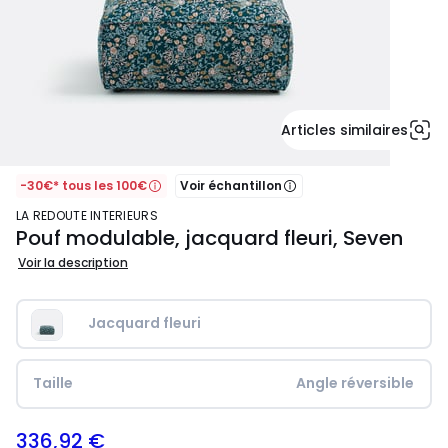
Articles similaires
, Plus d’informations
-30€* tous les 100€
Voir échantillon
LA REDOUTE INTERIEURS
Pouf modulable, jacquard fleuri, Seven
Voir la description
Jacquard fleuri
Taille
Angle réversible
336,92 €
479,00