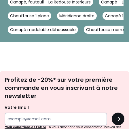
Canapé, fauteuil - La Redoute Interieurs
Canapé - La R
Tailles
Angle réversible
Caractéristiques environnementales de l’emballage
Chauffeuse 1 place
Méridienne droite
Canapé 1.5 
En savoir plus sur nos emballages
Canapé modulable déhoussable
Chauffeuse marron
Inscription
Profitez de -20%* sur votre première
newsletter
commande en vous inscrivant à notre
newsletter
Votre Email
OK
*Voir conditions de l'offre
. En vous abonnant, vous consentez à recevoir des