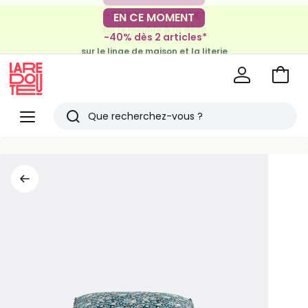
-30€ tous les 100€*
EN CE MOMENT
sur le meuble & la déco
-40% dès 2 articles*
sur le linge de maison et la literie
Voir
mon
La
panie
Redoute
Menu
Rechercher
Derniers
articles
vus