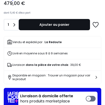
479,00 €
€
souscrivez
à
dont
5,40 €
d'éco part
notre
programme
Quantité
1
Ajouter au panier
pour
Ajoute
payer
à
à
une
la
liste
Vendu et expédié par :
La Redoute
place
336,92
Livré en moyenne sous 8 à 9 semaines
€.
Livraison
dans la pièce de votre choix
:
39,00 €
Disponible en magasin : Trouver un magasin pour voir
le produit
Livraison à domicile offerte
hors produits marketplace