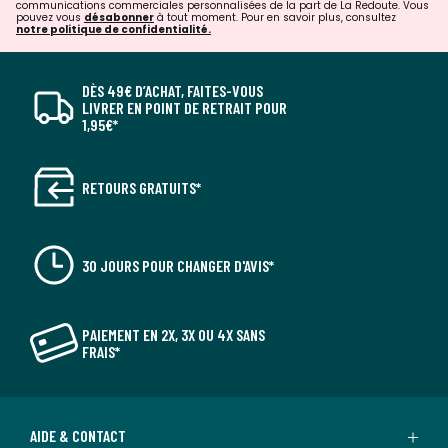
communications commerciales personnalisées de la part de La Redoute. Vous
pouvez vous
désabonner
à tout moment. Pour en savoir plus, consultez
notre politique de confidentialité.
DÈS 49€ D’ACHAT, FAITES-VOUS
LIVRER EN POINT DE RETRAIT POUR
1,95€*
RETOURS GRATUITS*
30 JOURS POUR CHANGER D'AVIS*
PAIEMENT EN 2X, 3X OU 4X SANS
FRAIS*
AIDE & CONTACT