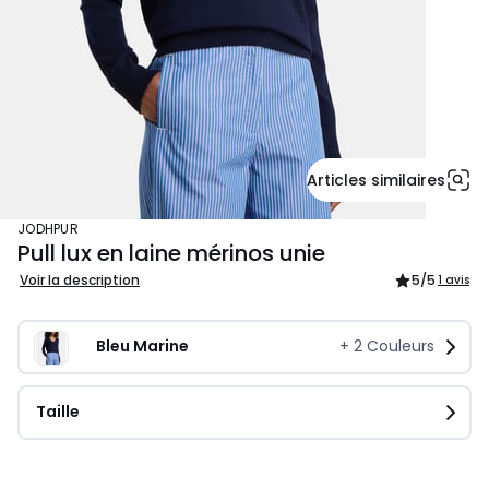
Articles similaires
JODHPUR
Pull lux en laine mérinos unie
Voir la description
5
/5
1 avis
Bleu Marine
+
2
Couleurs
Taille
70,00