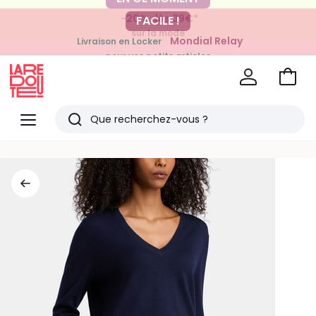
-20% dès 39€*
FACILE !
sur la mode
Mondial Relay
Livraison en Locker
pour vos petits articles
Voir
mon
La
panie
Redoute
Menu
Rechercher
Derniers
articles
vus