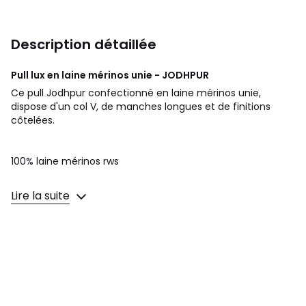
Description détaillée
Pull lux en laine mérinos unie - JODHPUR
Ce pull Jodhpur confectionné en laine mérinos unie,
dispose d'un col V, de manches longues et de finitions
côtelées.
100% laine mérinos rws
Couleurs
Bleu Marine, Beige, Sauge
Lire la suite
Tailles
XS, S, M, L, XL