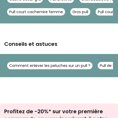
Pull court cachemire femme
Gros pull
Pull court
Conseils et astuces
Comment enlever les peluches sur un pull ?
Pull de N
Inscription
Profitez de -20%* sur votre première
newsletter