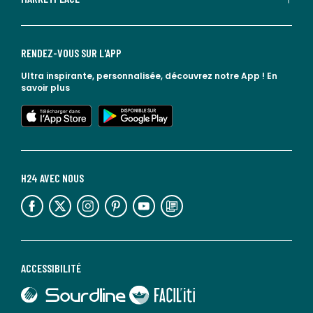
RENDEZ-VOUS SUR L'APP
Ultra inspirante, personnalisée, découvrez notre App !
En
savoir plus
lien vers l'app store
lien vers google play
H24 AVEC NOUS
lien vers l'espace réseaux sociaux
lien vers l'espace réseaux sociaux
lien vers l'espace réseaux sociaux
lien vers l'espace réseaux sociaux
lien vers l'espace réseaux sociaux
lien vers le blog la redoute
ACCESSIBILITÉ
lien vers Sourdline
lien vers Faciliti