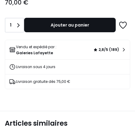
70,00 €
€.
Quantité
1
Ajouter au panier
Ajoute
à
une
liste
Vendu et expédié par :
2,8/5 (189)
Galeries Lafayette
Livraison sous 4 jours
Livraison gratuite dès 75,00 €
Articles similaires