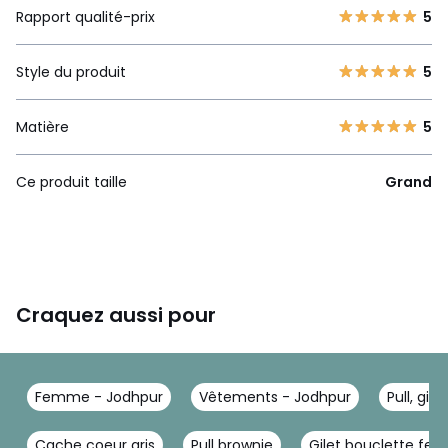
Rapport qualité-prix
5
Style du produit
5
Matière
5
Ce produit taille
Grand
Craquez aussi pour
Femme - Jodhpur
Vêtements - Jodhpur
Pull, gil
Cache coeur gris
Pull brownie
Gilet bouclette f