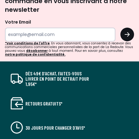
commande en vous inscrivant à notre
newsletter
Votre Email
OK
*Voir conditions de l'offre
. En vous abonnant, vous consentez à recevoir des
communications commerciales personnalisées de la part de La Redoute. Vous
pouvez vous
désabonner
à tout moment. Pour en savoir plus, consultez
notre politique de confidentialité.
DÈS 49€ D’ACHAT, FAITES-VOUS
LIVRER EN POINT DE RETRAIT POUR
1,95€*
RETOURS GRATUITS*
30 JOURS POUR CHANGER D'AVIS*