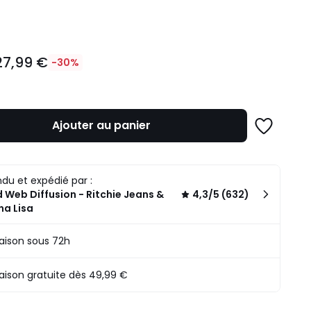
ité
27,99 €
-30%
Ajouter au panier
Ajouter
à
une
n
liste
du et expédié par :
.
 Web Diffusion - Ritchie Jeans &
4,3/5 (632)
na Lisa
raison sous 72h
raison gratuite dès 49,99 €