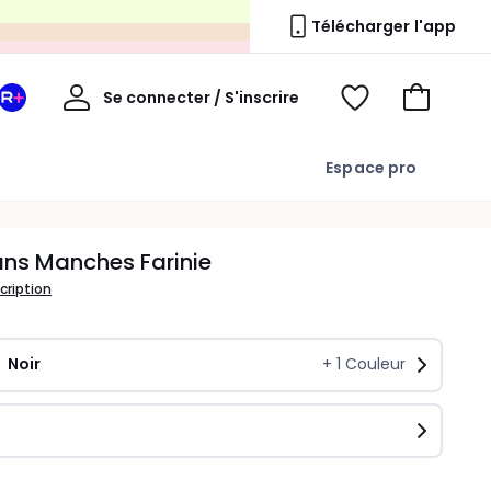
s
Télécharger l'app
Mon
Se connecter / S'inscrire
Mon
Voir
Voir
compte
espace
mes
mon
La
favoris
panier
Espace pro
Redoute
+
ns Manches Farinie
scription
Noir
+
1
Couleur