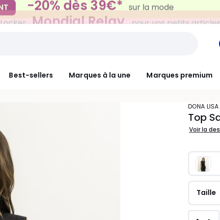
Mondial Relay
 Locker
pour vos petits article
Best-sellers
Marques à la une
Marques premium
DONA LISA
Top Sa
Voir la de
Taille