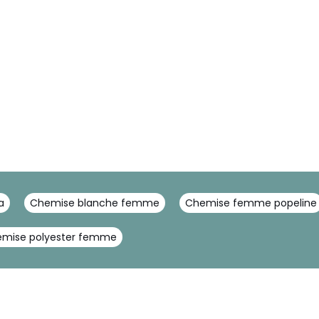
a
Chemise blanche femme
Chemise femme popeline
mise polyester femme