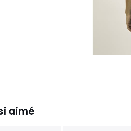
si aimé