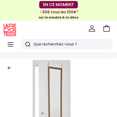
EN CE MOMENT
-30€ tous les 100€*
EN CE MOMENT
sur le meuble & la déco
-40% dès 2 articles*
sur le linge de maison et la literie
Voir
mon
La
panie
Redoute
Menu
Rechercher
Derniers
articles
vus