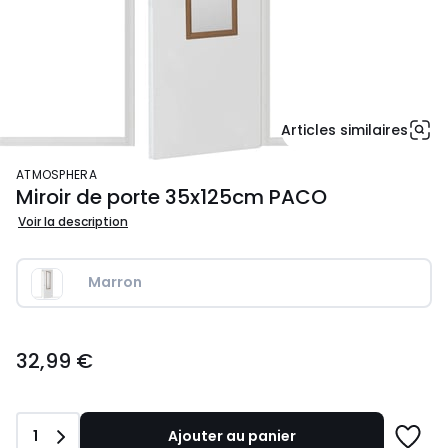
Articles similaires
ATMOSPHERA
Miroir de porte 35x125cm PACO
Voir la description
Marron
32,99
32,99 €
€.
Quantité
1
Ajouter au panier
Ajoute