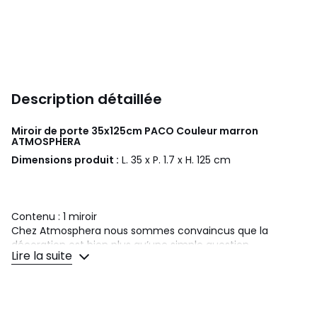
Description détaillée
Miroir de porte 35x125cm PACO Couleur marron
ATMOSPHERA
Dimensions produit :
L. 35 x P. 1.7 x H. 125 cm
Contenu : 1 miroir
Chez Atmosphera nous sommes convaincus que la
décoration est bien plus qu’une simple question
Lire la suite
d’esthétisme. Nous croyons que c’est une façon de se
sentir bien chez soi, de s’exprimer, de booster son moral et
même de renforcer sa confiance en soi. Avec une offre de
meubles tendance et fonctionnels et une large gamme
d'objets déco au juste prix, libérez votre pouvoir déco pour