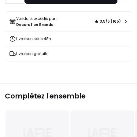
à
une
liste
Vendu et expédié par :
3,5/5 (165)
Decoration Brands
Livraison sous 48h
Livraison gratuite
Complétez l'ensemble