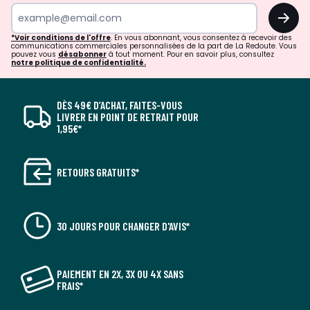
OK
*Voir conditions de l'offre
. En vous abonnant, vous consentez à recevoir des
communications commerciales personnalisées de la part de La Redoute. Vous
pouvez vous
désabonner
à tout moment. Pour en savoir plus, consultez
notre politique de confidentialité.
DÈS 49€ D’ACHAT, FAITES-VOUS
LIVRER EN POINT DE RETRAIT POUR
1,95€*
RETOURS GRATUITS*
30 JOURS POUR CHANGER D'AVIS*
PAIEMENT EN 2X, 3X OU 4X SANS
FRAIS*