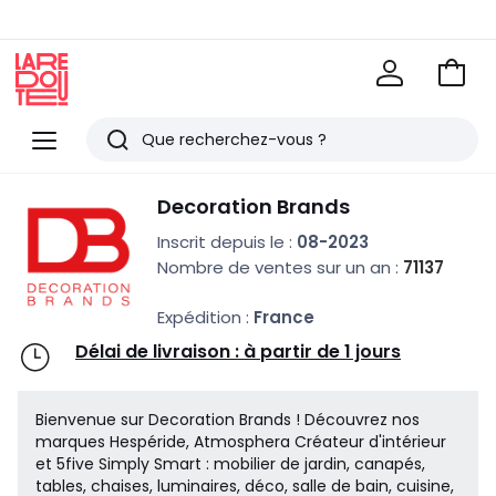
Voir
mon
La
panie
Redoute
Menu
Rechercher
Derniers
Decoration Brands
articles
Inscrit depuis le :
08-2023
vus
Nombre de ventes sur un an :
71137
Expédition :
France
Délai de livraison : à partir de 1 jours
Bienvenue sur Decoration Brands ! Découvrez nos
marques Hespéride, Atmosphera Créateur d'intérieur
et 5five Simply Smart : mobilier de jardin, canapés,
tables, chaises, luminaires, déco, salle de bain, cuisine,