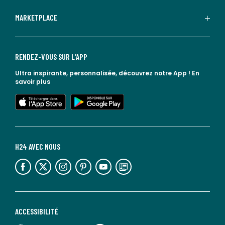
MARKETPLACE
RENDEZ-VOUS SUR L'APP
Ultra inspirante, personnalisée, découvrez notre App !
En
savoir plus
lien vers l'app store
lien vers google play
H24 AVEC NOUS
lien vers l'espace réseaux sociaux
lien vers l'espace réseaux sociaux
lien vers l'espace réseaux sociaux
lien vers l'espace réseaux sociaux
lien vers l'espace réseaux sociaux
lien vers le blog la redoute
ACCESSIBILITÉ
lien vers Sourdline