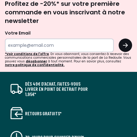
Profitez de -20%* sur votre première
newsletter
commande en vous inscrivant à notre
newsletter
Votre Email
OK
*Voir conditions de l'offre
. En vous abonnant, vous consentez à recevoir des
communications commerciales personnalisées de la part de La Redoute. Vous
pouvez vous
désabonner
à tout moment. Pour en savoir plus, consultez
notre politique de confidentialité.
DÈS 49€ D’ACHAT, FAITES-VOUS
LIVRER EN POINT DE RETRAIT POUR
1,95€*
RETOURS GRATUITS*