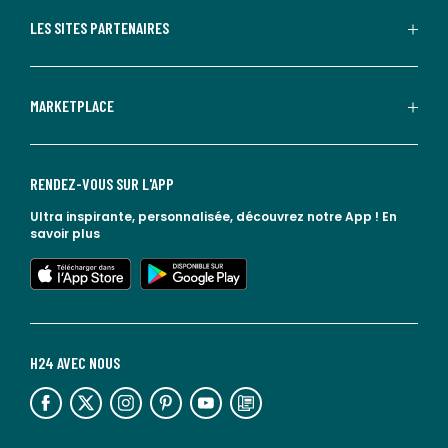
LES SITES PARTENAIRES
MARKETPLACE
RENDEZ-VOUS SUR L'APP
Ultra inspirante, personnalisée, découvrez notre App !
En
savoir plus
lien vers l'app store
lien vers google play
H24 AVEC NOUS
lien vers l'espace réseaux sociaux
lien vers l'espace réseaux sociaux
lien vers l'espace réseaux sociaux
lien vers l'espace réseaux sociaux
lien vers l'espace réseaux sociaux
lien vers le blog la redoute