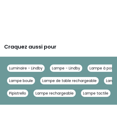
Craquez aussi pour
Luminaire - Lindby
Lampe - Lindby
Lampe à poser 
Lampe boule
Lampe de table rechargeable
Lampe
Pipistrello
Lampe rechargeable
Lampe tactile