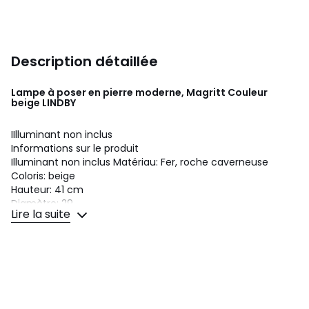
Description détaillée
Lampe à poser en pierre moderne, Magritt Couleur
beige
LINDBY
IIlluminant non inclus
Informations sur le produit
Illuminant non inclus Matériau: Fer, roche caverneuse
Coloris: beige
Hauteur: 41 cm
Diamètre: 29
Lire la suite
Culot: E27
Ampoule(s): 1 x LED 15 W
Tension de service (V):230
Alimentation (V) :230
Protection IP : IP20
Classe de protection: II