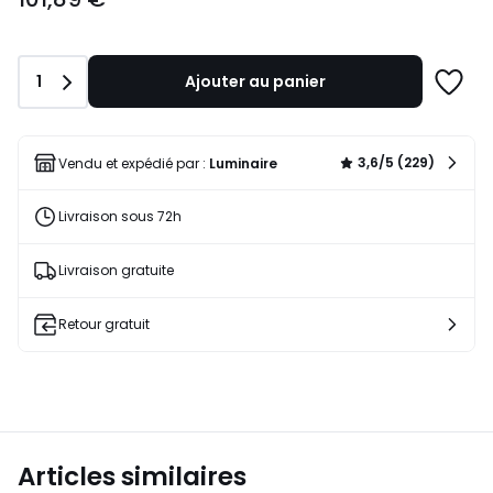
Quantité
1
Ajouter au panier
Ajoute
à
une
liste
3,6/5 (229)
Vendu et expédié par :
Luminaire
Livraison sous 72h
Livraison gratuite
Retour gratuit
Articles similaires