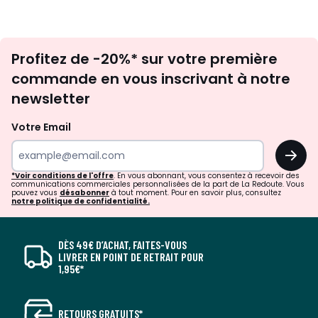
Inscription
Profitez de -20%* sur votre première
newsletter
commande en vous inscrivant à notre
newsletter
Votre Email
OK
*Voir conditions de l'offre
. En vous abonnant, vous consentez à recevoir des
communications commerciales personnalisées de la part de La Redoute. Vous
pouvez vous
désabonner
à tout moment. Pour en savoir plus, consultez
notre politique de confidentialité.
DÈS 49€ D’ACHAT, FAITES-VOUS
LIVRER EN POINT DE RETRAIT POUR
1,95€*
RETOURS GRATUITS*