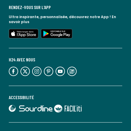
RENDEZ-VOUS SUR L'APP
Ultra inspirante, personnalisée, découvrez notre App !
En
savoir plus
lien vers l'app store
lien vers google play
H24 AVEC NOUS
lien vers l'espace réseaux sociaux
lien vers l'espace réseaux sociaux
lien vers l'espace réseaux sociaux
lien vers l'espace réseaux sociaux
lien vers l'espace réseaux sociaux
lien vers le blog la redoute
ACCESSIBILITÉ
lien vers Sourdline
lien vers Faciliti