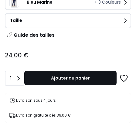
Bleu Marine
+
3
Couleurs
Taille
Guide des tailles
24,00
24,00 €
€
au
lieu
de
Quantité
1
Ajouter au panier
59,99
Ajoute
€
à
59%
une
de
liste
Livraison sous 4 jours
réduction
appliquée.
Livraison gratuite dès 39,00 €