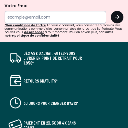
Votre Email
OK
*Voir conditions de l'offre
. En vous abonnant, vous consentez à recevoir des
communications commerciales personnalisées de la part de La Redoute. Vous
pouvez vous
désabonner
à tout moment. Pour en savoir plus, consultez
notre politique de confidentialité.
DÈS 49€ D’ACHAT, FAITES-VOUS
LIVRER EN POINT DE RETRAIT POUR
1,95€*
RETOURS GRATUITS*
30 JOURS POUR CHANGER D'AVIS*
PAIEMENT EN 2X, 3X OU 4X SANS
FRAIS*