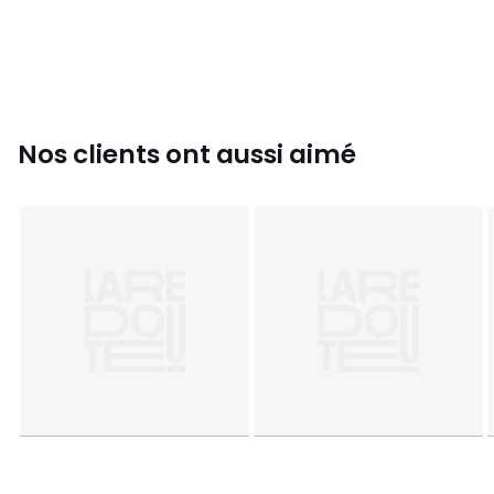
et 1 poche ticket. Rehausse et poches plaquées au dos.
Jambes slim. Longueur entrejambe 69 cm, largeur bas 17,5
cm environ.
Détails produit
• Coupe Ajustée
Nos clients ont aussi aimé
Composition et Entretien
• 56% Coton, 26% Lyocell, 14% Elastomultiester, 4%
Elasthanne
• Pour l'entretien, merci de vous référer aux indications
figurant sur l'étiquette du produit.
Couleurs
Bleu Marine, Vert, Rose Rouge, Blanc Cassé
Tailles
36, 38, 40, 42, 44, 46, 48, 50, 52