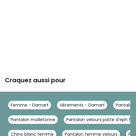
Craquez aussi pour
Femme - Damart
Vêtements - Damart
Pantalon
Pantalon molletonne
Pantalon velours patte d'eph f
Chino blanc femme
Pantalon femme velours
Pan