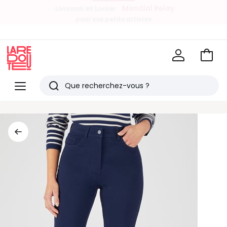
Mondial Relay
Livraison en Locker
pour vos petits articles
EN CE MOMENT
-20% dès 39€*
sur la mode
Voir
mon
La
panie
Redoute
Menu
Rechercher
Derniers
articles
vus