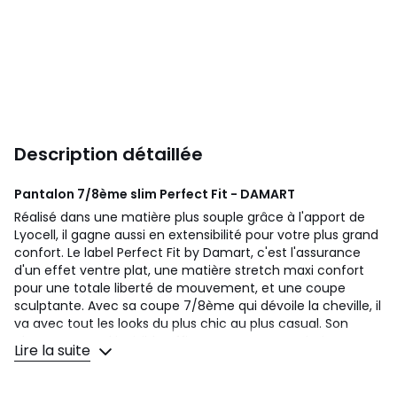
Description détaillée
Pantalon 7/8ème slim Perfect Fit - DAMART
Réalisé dans une matière plus souple grâce à l'apport de
Lyocell, il gagne aussi en extensibilité pour votre plus grand
confort. Le label Perfect Fit by Damart, c'est l'assurance
d'un effet ventre plat, une matière stretch maxi confort
pour une totale liberté de mouvement, et une coupe
sculptante. Avec sa coupe 7/8ème qui dévoile la cheville, il
va avec tout les looks du plus chic au plus casual. Son
plastron ventral invisible affinant assure un maintien
Lire la suite
parfait et un effet ventre plat. Ceinture en forme à
passants avec taille élastiquée sous tunnel au dos. Bouton
et glissière devant. Coupe 5 poches : 2 poches cavalières