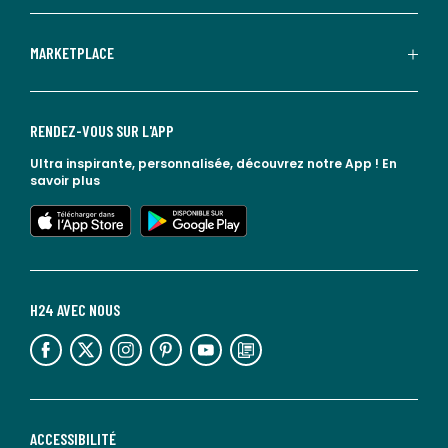
MARKETPLACE
RENDEZ-VOUS SUR L'APP
Ultra inspirante, personnalisée, découvrez notre App !
En
savoir plus
lien vers l'app store
lien vers google play
H24 AVEC NOUS
lien vers l'espace réseaux sociaux
lien vers l'espace réseaux sociaux
lien vers l'espace réseaux sociaux
lien vers l'espace réseaux sociaux
lien vers l'espace réseaux sociaux
lien vers le blog la redoute
ACCESSIBILITÉ