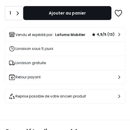
Quantité
1
Ajouter au panier
Ajoute
à
une
liste
4,9/5 (13)
Vendu et expédié par :
Lafuma Mobilier
Livraison sous 5 jours
Livraison gratuite
Retour payant
Reprise possible de votre ancien produit