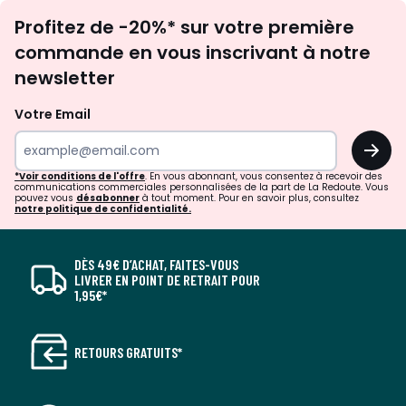
Inscription
Profitez de -20%* sur votre première
newsletter
commande en vous inscrivant à notre
newsletter
Votre Email
OK
*Voir conditions de l'offre
. En vous abonnant, vous consentez à recevoir des
communications commerciales personnalisées de la part de La Redoute. Vous
pouvez vous
désabonner
à tout moment. Pour en savoir plus, consultez
notre politique de confidentialité.
DÈS 49€ D’ACHAT, FAITES-VOUS
LIVRER EN POINT DE RETRAIT POUR
1,95€*
RETOURS GRATUITS*