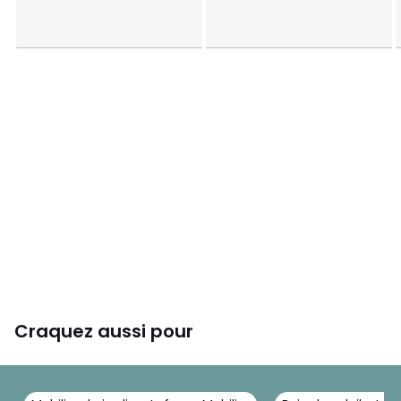
Poids net (en kg) : 15.2
Hauteur d'assise (en cm) :
Fabriqué en France
Couleurs
Gris Obsidian
Tailles
Taille Unique
Craquez aussi pour