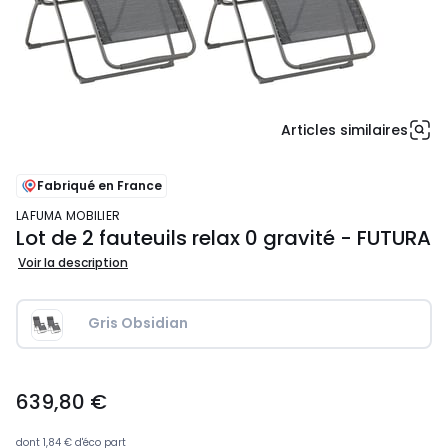
Articles similaires
Fabriqué en France
LAFUMA MOBILIER
Lot de 2 fauteuils relax 0 gravité - FUTURA
Voir la description
Gris Obsidian
639,80
639,80 €
€.
dont
1,84 €
d'éco part