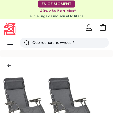
EN CE MOMENT
-30€ tous les 100€*
-40% dès 2 articles*
sur le meuble & la déco
sur le linge de maison et la literie
Voir
mon
La
panie
Redoute
Menu
Rechercher
Derniers
articles
vus