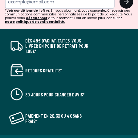
*Voir conditions de l'offre
. En vous abonnant, vous consentez à recevoir des
communications commerciales personnalisées de la part de La Redoute. Vous
pouvez vous
désabonner
à tout moment. Pour en savoir plus, consultez
notre politique de confidentialité.
DÈS 49€ D’ACHAT, FAITES-VOUS
LIVRER EN POINT DE RETRAIT POUR
1,95€*
RETOURS GRATUITS*
30 JOURS POUR CHANGER D'AVIS*
PAIEMENT EN 2X, 3X OU 4X SANS
FRAIS*