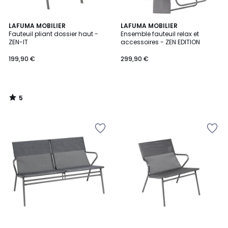
5
LAFUMA MOBILIER
LAFUMA MOBILIER
/
Fauteuil pliant dossier haut -
Ensemble fauteuil relax et
5
ZEN-IT
accessoires - ZEN EDITION
199,90 €
299,90 €
5
/
5