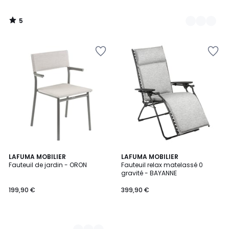
5
/
5
2
LAFUMA MOBILIER
LAFUMA MOBILIER
Fauteuil de jardin - ORON
Fauteuil relax matelassé 0
Couleurs
gravité - BAYANNE
199,90 €
399,90 €