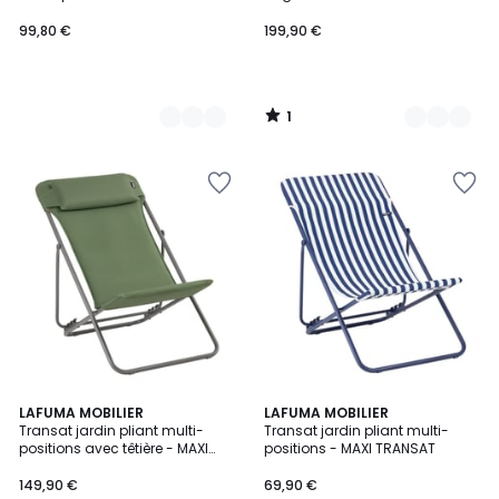
99,80 €
199,90 €
1
/
5
5
4
LAFUMA MOBILIER
2
LAFUMA MOBILIER
/
Transat jardin pliant multi-
Transat jardin pliant multi-
Couleurs
Couleurs
5
positions avec têtière - MAXI
positions - MAXI TRANSAT
TRANSAT +
149,90 €
69,90 €