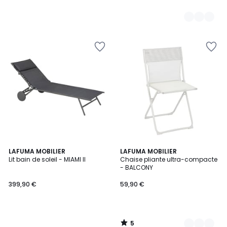
5
LAFUMA MOBILIER
4
LAFUMA MOBILIER
/
Lit bain de soleil - MIAMI II
Chaise pliante ultra-compacte
Couleurs
5
- BALCONY
399,90 €
59,90 €
5
/