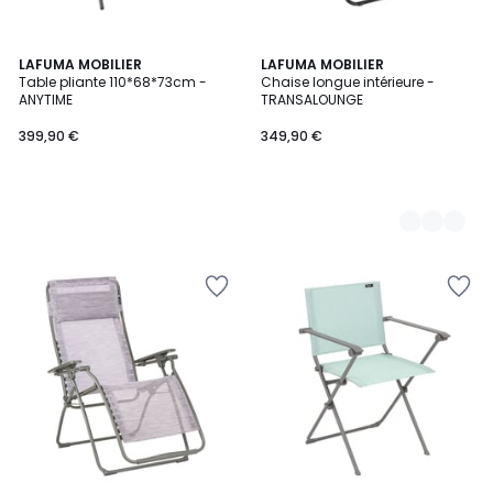
LAFUMA MOBILIER
2
LAFUMA MOBILIER
Table pliante 110*68*73cm -
Chaise longue intérieure -
Couleurs
ANYTIME
TRANSALOUNGE
399,90 €
349,90 €