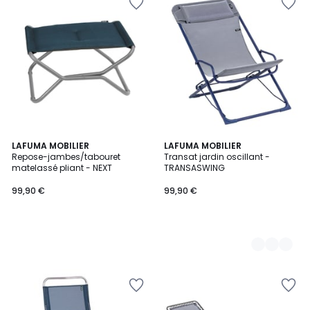
LAFUMA MOBILIER
3
LAFUMA MOBILIER
Repose-jambes/tabouret
Transat jardin oscillant -
Couleurs
matelassé pliant - NEXT
TRANSASWING
99,90 €
99,90 €