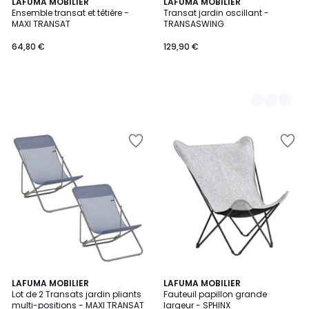
LAFUMA MOBILIER
4
LAFUMA MOBILIER
Ensemble transat et têtière -
Transat jardin oscillant -
Couleurs
MAXI TRANSAT
TRANSASWING
64,80 €
129,90 €
1
6
LAFUMA MOBILIER
2
LAFUMA MOBILIER
/
Lot de 2 Transats jardin pliants
Fauteuil papillon grande
Couleurs
Couleurs
5
multi-positions - MAXI TRANSAT
largeur - SPHINX