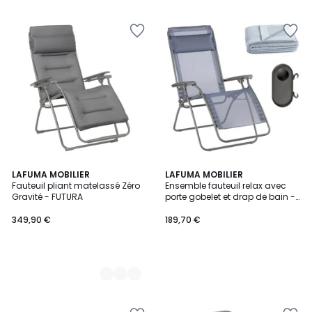
5
LAFUMA MOBILIER
LAFUMA MOBILIER
Fauteuil pliant matelassé Zéro
Ensemble fauteuil relax avec
Couleurs
Gravité - FUTURA
porte gobelet et drap de bain -
RCLIP
349,90 €
189,70 €