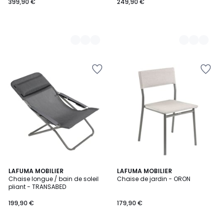
399,90 €
249,90 €
5
LAFUMA MOBILIER
2
LAFUMA MOBILIER
/
Chaise longue / bain de soleil
Chaise de jardin - ORON
Couleurs
5
pliant - TRANSABED
199,90 €
179,90 €