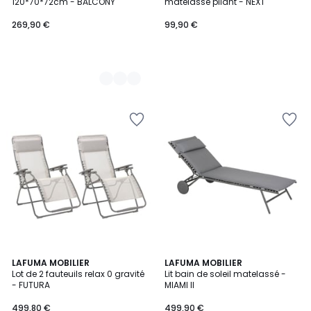
120*70*72cm - BALCONY
matelassé pliant - NEXT
269,90 €
99,90 €
LAFUMA MOBILIER
2
LAFUMA MOBILIER
Lot de 2 fauteuils relax 0 gravité
Lit bain de soleil matelassé -
Couleurs
- FUTURA
MIAMI II
499,80 €
499,90 €