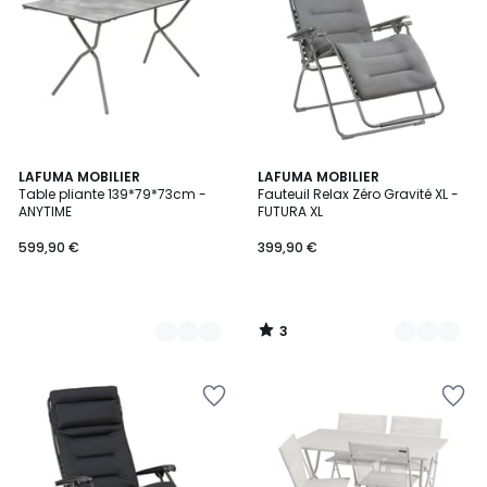
3
2
LAFUMA MOBILIER
5
LAFUMA MOBILIER
/
Table pliante 139*79*73cm -
Fauteuil Relax Zéro Gravité XL -
Couleurs
Couleurs
5
ANYTIME
FUTURA XL
599,90 €
399,90 €
3
/
5