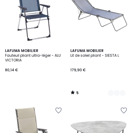
5
LAFUMA MOBILIER
2
LAFUMA MOBILIER
/
Fauteuil pliant ultra-léger - ALU
Lit de soleil pliant - SIESTA L
Couleurs
5
VICTORIA
80,14 €
179,90 €
5
/
5