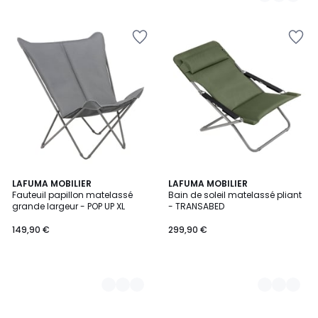
5
4
LAFUMA MOBILIER
4
LAFUMA MOBILIER
Fauteuil papillon matelassé
Bain de soleil matelassé pliant
Couleurs
Couleurs
grande largeur - POP UP XL
- TRANSABED
149,90 €
299,90 €