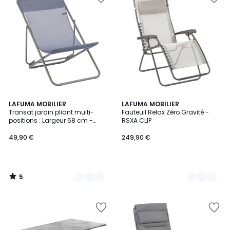
5
6
LAFUMA MOBILIER
4
LAFUMA MOBILIER
/
Transat jardin pliant multi-
Fauteuil Relax Zéro Gravité -
Couleurs
Couleurs
5
positions : Largeur 58 cm -
RSXA CLIP
MAXI TRANSAT
49,90 €
249,90 €
5
/
5