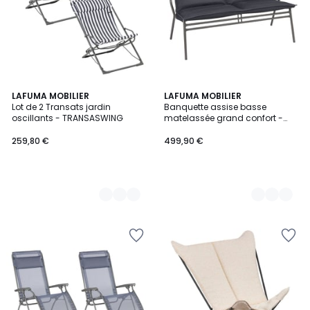
2
LAFUMA MOBILIER
2
LAFUMA MOBILIER
Lot de 2 Transats jardin
Banquette assise basse
Couleurs
Couleurs
oscillants - TRANSASWING
matelassée grand confort -
VENCE
259,80 €
499,90 €