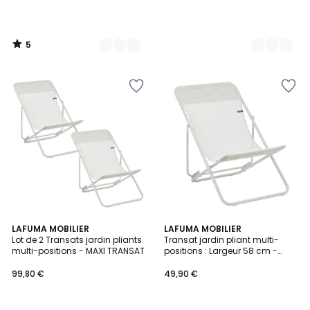
5
/
5
4,5
LAFUMA MOBILIER
LAFUMA MOBILIER
/ 5
Lot de 2 Transats jardin pliants
Transat jardin pliant multi-
multi-positions - MAXI TRANSAT
positions : Largeur 58 cm -
MAXI TRANSAT
99,80 €
49,90 €