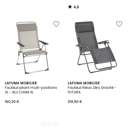
4,5
/
5
2
LAFUMA MOBILIER
LAFUMA MOBILIER
Fauteuil pliant multi-positions
Fauteuil Relax Zéro Gravité -
Couleurs
XL - ALU CHAM XL
FUTURA
160,30 €
319,90 €