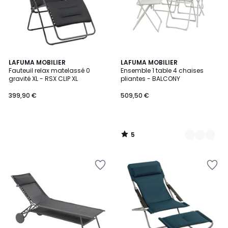
5
LAFUMA MOBILIER
3
LAFUMA MOBILIER
/
Fauteuil relax matelassé 0
Ensemble 1 table 4 chaises
Couleurs
5
gravité XL - RSX CLIP XL
pliantes - BALCONY
399,90 €
509,50 €
5
/
5