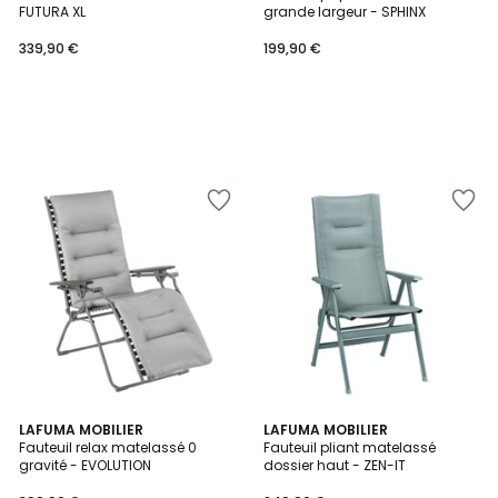
FUTURA XL
grande largeur - SPHINX
339,90 €
199,90 €
3
LAFUMA MOBILIER
2
LAFUMA MOBILIER
Fauteuil relax matelassé 0
Fauteuil pliant matelassé
Couleurs
Couleurs
gravité - EVOLUTION
dossier haut - ZEN-IT