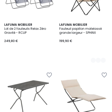
LAFUMA MOBILIER
2
LAFUMA MOBILIER
Lot de 2 fauteuils Relax Zéro
Fauteuil papillon matelassé
Couleurs
Gravité - RCLIP
grande largeur - SPHINX
249,80 €
199,90 €