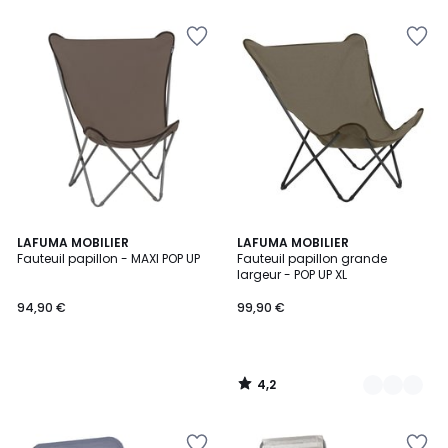
4,2
LAFUMA MOBILIER
5
LAFUMA MOBILIER
/ 5
Fauteuil papillon - MAXI POP UP
Fauteuil papillon grande
Couleurs
largeur - POP UP XL
94,90 €
99,90 €
4,2
/
5