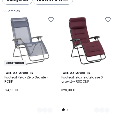
gauche
droite
99 articles
Best-seller
5
5
LAFUMA MOBILIER
3
LAFUMA MOBILIER
/
Fauteuil Relax Zéro Gravité -
Fauteuil relax matelassé 0
Couleurs
Couleurs
5
RCLIP
gravité - RSX CLIP
124,90
124,90 €
329,90 €
€.
5
/
5