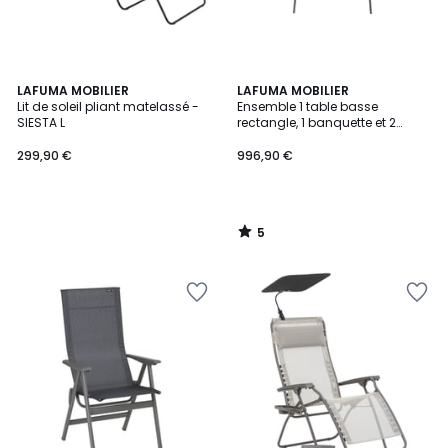
5
LAFUMA MOBILIER
LAFUMA MOBILIER
/
Lit de soleil pliant matelassé -
Ensemble 1 table basse
5
SIESTA L
rectangle, 1 banquette et 2
fauteuils - VENCE
299,90 €
996,90 €
5
/
5