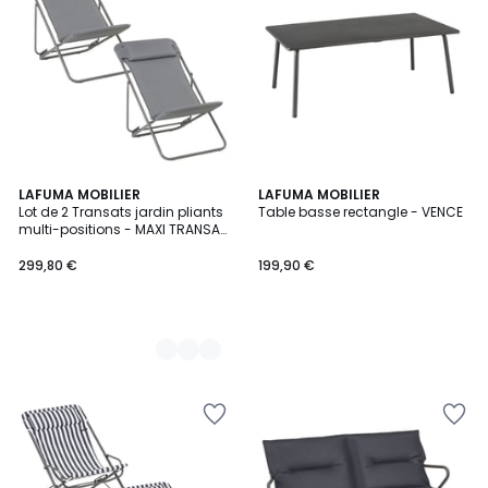
3
LAFUMA MOBILIER
LAFUMA MOBILIER
Lot de 2 Transats jardin pliants
Table basse rectangle - VENCE
Couleurs
multi-positions - MAXI TRANSAT
+
299,80 €
199,90 €