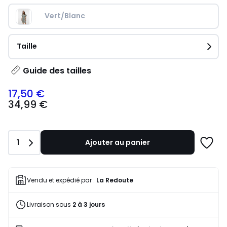
Vert/Blanc
Taille
Guide des tailles
17,50 €
34,99
34,99 €
€
souscrivez
à
notre
Quantité
1
Ajouter au panier
programme
Ajoute
pour
à
payer
une
à
liste
Vendu et expédié par :
La Redoute
la
place
Livraison sous
2 à 3 jours
17,50
€.