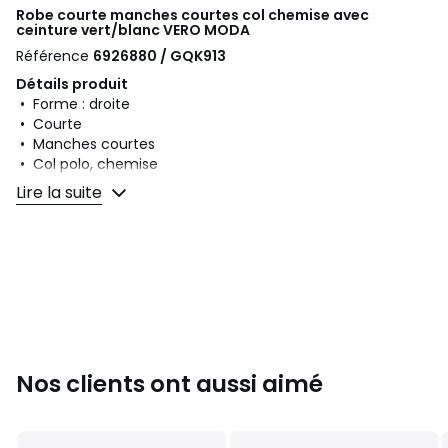
Robe courte manches courtes col chemise avec
ceinture vert/blanc
VERO MODA
Référence
6926880 / GQK913
Détails produit
• Forme : droite
• Courte
• Manches courtes
• Col polo, chemise
• Motif à rayures
Lire la suite
Composition et Entretien
• 100% viscose
• Pour l'entretien, merci de vous référer aux indications
figurant sur l'étiquette du produit
Couleurs
Vert/Blanc
Tailles
XS, S, M, L, XL
Nos clients ont aussi aimé
Caractéristiques environnementales de l’emballage
En savoir plus sur nos emballages