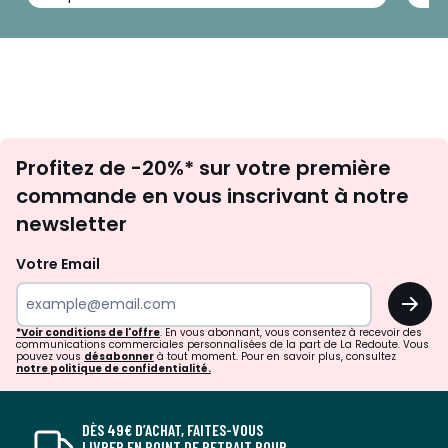
Inscription
Profitez de -20%* sur votre première
newsletter
commande en vous inscrivant à notre
newsletter
Votre Email
OK
*Voir conditions de l'offre
. En vous abonnant, vous consentez à recevoir des
communications commerciales personnalisées de la part de La Redoute. Vous
pouvez vous
désabonner
à tout moment. Pour en savoir plus, consultez
notre politique de confidentialité.
DÈS 49€ D’ACHAT, FAITES-VOUS
LIVRER EN POINT DE RETRAIT POUR