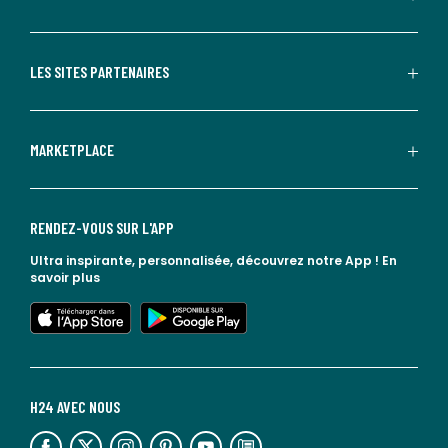
LES SITES PARTENAIRES
MARKETPLACE
RENDEZ-VOUS SUR L'APP
Ultra inspirante, personnalisée, découvrez notre App !
En
savoir plus
lien vers l'app store
lien vers google play
H24 AVEC NOUS
lien vers l'espace réseaux sociaux
lien vers l'espace réseaux sociaux
lien vers l'espace réseaux sociaux
lien vers l'espace réseaux sociaux
lien vers l'espace réseaux sociaux
lien vers le blog la redoute