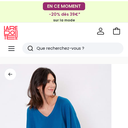
Mondial Relay
EN CE MOMENT
Livraison en Locker
pour vos petits articles
-20% dès 39€*
sur la mode
Voir
mon
La
panie
Redoute
Menu
Rechercher
Derniers
articles
vus