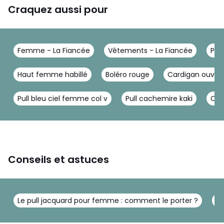
Craquez aussi pour
Femme - La Fiancée
Vêtements - La Fiancée
Pull
Haut femme habillé
Boléro rouge
Cardigan ouver
Pull bleu ciel femme col v
Pull cachemire kaki
Cam
Conseils et astuces
Le pull jacquard pour femme : comment le porter ?
Pu