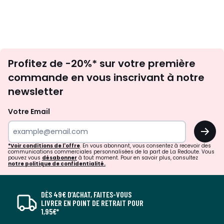
Inscription
Profitez de -20%* sur votre première
newsletter
commande en vous inscrivant à notre
newsletter
Votre Email
OK
*Voir conditions de l'offre
. En vous abonnant, vous consentez à recevoir des
communications commerciales personnalisées de la part de La Redoute. Vous
pouvez vous
désabonner
à tout moment. Pour en savoir plus, consultez
notre politique de confidentialité.
DÈS 49€ D’ACHAT, FAITES-VOUS
LIVRER EN POINT DE RETRAIT POUR
1,95€*