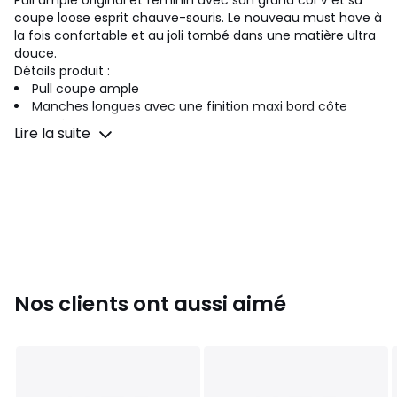
Pull ample original et féminin avec son grand col V et sa
coupe loose esprit chauve-souris. Le nouveau must have à
la fois confortable et au joli tombé dans une matière ultra
douce.
Détails produit :
Pull coupe ample
Manches longues avec une finition maxi bord côte
Encolure V
Lire la suite
Existe en 2 tailles : S/L avec une longueur milieu dos de
62 cm - XL/3XL avec une longueur dos de 73 cm.
Couleurs
Bleu Canard, Vert Amande
Tailles
S/L
Nos clients ont aussi aimé