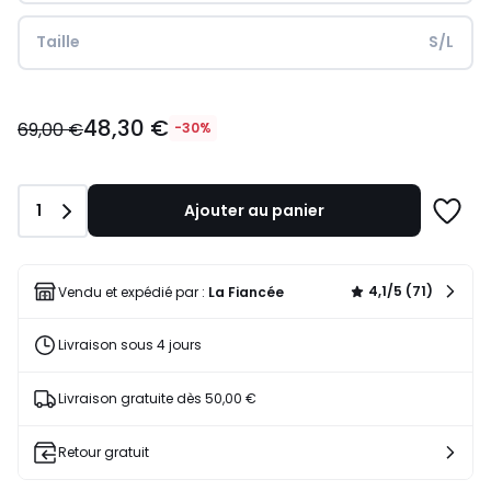
Taille
S/L
48,30
48,30 €
€
69,00 €
-30%
au
lieu
de
Quantité
1
Ajouter au panier
69,00
Ajoute
€
à
30%
une
de
liste
4,1/5 (71)
Vendu et expédié par :
La Fiancée
réduction
appliquée.
Livraison sous 4 jours
Livraison gratuite dès 50,00 €
Retour gratuit