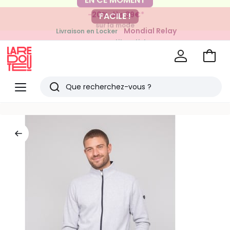
-20% dès 39€*
FACILE !
sur la mode
Mondial Relay
Livraison en Locker
pour vos petits articles
Voir
mon
La
panie
Redoute
Menu
Rechercher
Derniers
articles
vus