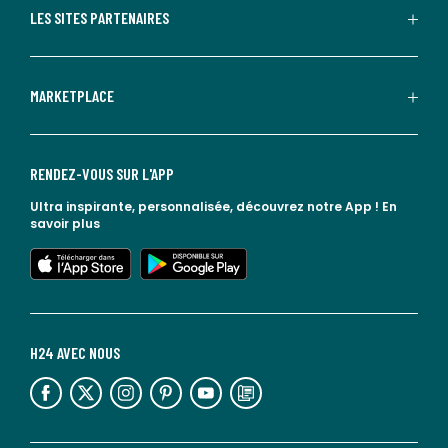
LES SITES PARTENAIRES
MARKETPLACE
RENDEZ-VOUS SUR L'APP
Ultra inspirante, personnalisée, découvrez notre App !
En
savoir plus
lien vers l'app store
lien vers google play
H24 AVEC NOUS
lien vers l'espace réseaux sociaux
lien vers l'espace réseaux sociaux
lien vers l'espace réseaux sociaux
lien vers l'espace réseaux sociaux
lien vers l'espace réseaux sociaux
lien vers le blog la redoute