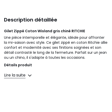
Description détaillée
Gilet Zippé Coton Wisland gris chiné
RITCHIE
Une pièce intemporelle et élégante, idéale pour affronter
la mi-saison avec style. Ce gilet zippé en coton Ritchie allie
confort et modernité avec ses finitions soignées et son
détail contrasté le long de la fermeture. Parfait sur un jean
ou un chino, il s'adapte à toutes les occasions.
Détails produit
Fermeture zippée, liseré contrasté
Lire la suite
Col montant structuré
Poignets et ourlet en bord-côte contrasté
Coupe droite
Patch discret sur la manche
Composition et entretien
100% coton