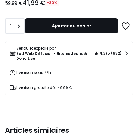
41,99 €
€
59,99 €
-30%
au
lieu
de
Quantité
1
Ajouter au panier
59,99
Ajoute
€
à
30%
une
de
liste
Vendu et expédié par :
réduction
4,3/5 (632)
Sud Web Diffusion - Ritchie Jeans &
appliquée.
Dona Lisa
Livraison sous 72h
Livraison gratuite dès 49,99 €
Articles similaires