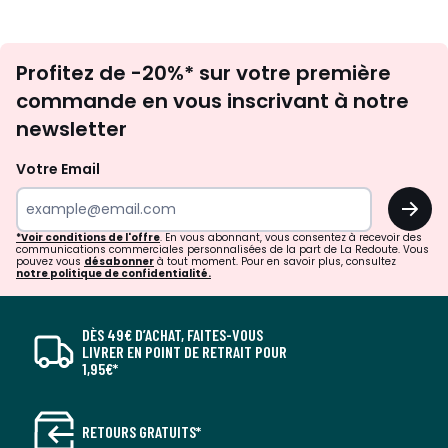
Inscription
Profitez de -20%* sur votre première
newsletter
commande en vous inscrivant à notre
newsletter
Votre Email
OK
*Voir conditions de l'offre
. En vous abonnant, vous consentez à recevoir des
communications commerciales personnalisées de la part de La Redoute. Vous
pouvez vous
désabonner
à tout moment. Pour en savoir plus, consultez
notre politique de confidentialité.
DÈS 49€ D’ACHAT, FAITES-VOUS
LIVRER EN POINT DE RETRAIT POUR
1,95€*
RETOURS GRATUITS*