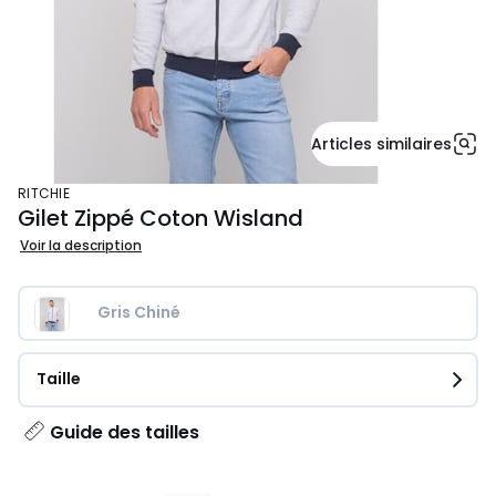
Articles similaires
RITCHIE
Gilet Zippé Coton Wisland
Voir la description
Gris Chiné
Taille
Guide des tailles
41,99