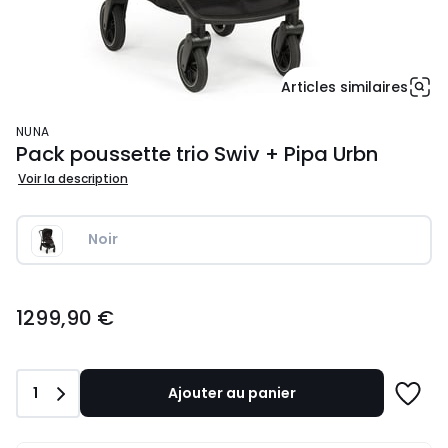
Articles similaires
NUNA
Pack poussette trio Swiv + Pipa Urbn
Voir la description
Noir
1299,90
1299,90 €
€.
Quantité
1
Ajouter au panier
Ajoute
à
une