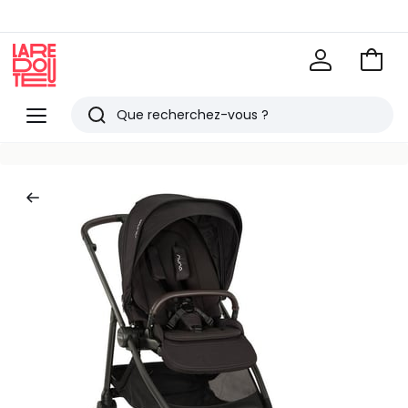
Voir
mon
La
panie
Redoute
Menu
Rechercher
Derniers
articles
vus