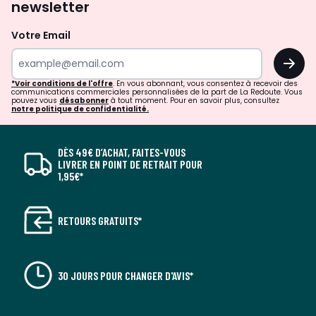
newsletter
Votre Email
OK
*Voir conditions de l'offre
. En vous abonnant, vous consentez à recevoir des
communications commerciales personnalisées de la part de La Redoute. Vous
pouvez vous
désabonner
à tout moment. Pour en savoir plus, consultez
notre politique de confidentialité.
DÈS 49€ D’ACHAT, FAITES-VOUS
LIVRER EN POINT DE RETRAIT POUR
1,95€*
RETOURS GRATUITS*
30 JOURS POUR CHANGER D'AVIS*