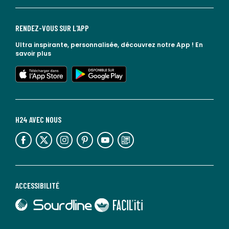
RENDEZ-VOUS SUR L'APP
Ultra inspirante, personnalisée, découvrez notre App !
En
savoir plus
lien vers l'app store
lien vers google play
H24 AVEC NOUS
lien vers l'espace réseaux sociaux
lien vers l'espace réseaux sociaux
lien vers l'espace réseaux sociaux
lien vers l'espace réseaux sociaux
lien vers l'espace réseaux sociaux
lien vers le blog la redoute
ACCESSIBILITÉ
lien vers Sourdline
lien vers Faciliti