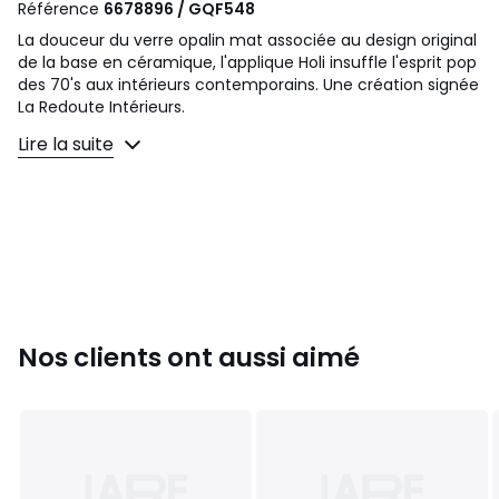
Référence
6678896 / GQF548
La douceur du verre opalin mat associée au design original
de la base en céramique, l'applique Holi insuffle l'esprit pop
des 70's aux intérieurs contemporains. Une création signée
La Redoute Intérieurs.
Lire la suite
Description
• En céramique
• Abat-jour globe en verre opalin mat
• Douille G9 pour ampoule de 6W max (non fournie)
• Peut se positionner au mur en applique ou en plafonnier
Dimensions
• Largeur : 15,5 cm
Nos clients ont aussi aimé
• Hauteur : 15,5 cm
• Profondeur : 13,3 cm
Dimensions et poids des colis
1 colis
• L23 x H21 x P23 cm, 1,16 kg