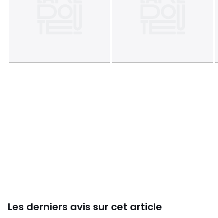
Couleurs
Vert De Gris
Tailles
Taille Unique
Téléchargements
Plan(s) de montage
Caractéristiques environnementales de l’emballage
En savoir plus sur nos emballages
Les derniers avis sur cet article