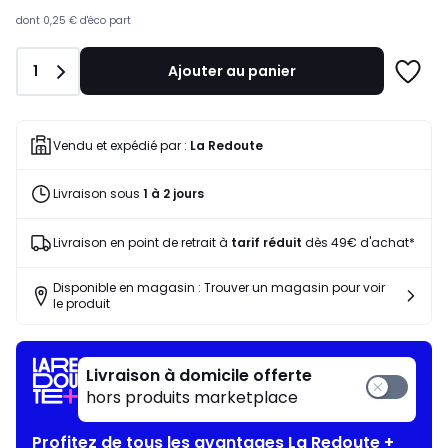
souscrivez
à
dont
0,25 €
d'éco part
notre
programme
Quantité
1
Ajouter au panier
pour
Ajoute
payer
à
à
une
la
liste
Vendu et expédié par :
La Redoute
place
45,02
Livraison sous
1 à 2 jours
€.
Livraison en point de retrait à
tarif réduit
dès 49€ d'achat*
Disponible en magasin : Trouver un magasin pour voir
le produit
Livraison à domicile offerte
hors produits marketplace
Profitez de tous les avantages La Redoute +