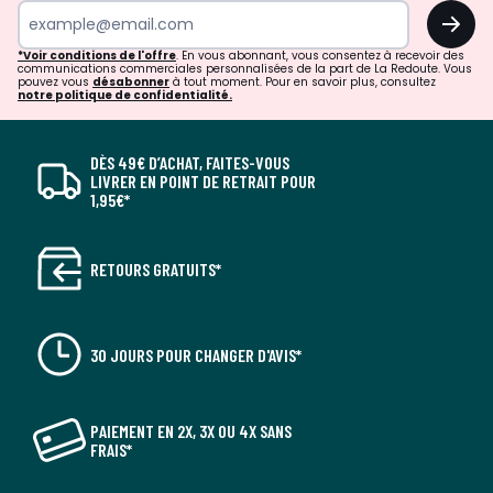
OK
*Voir conditions de l'offre
. En vous abonnant, vous consentez à recevoir des
communications commerciales personnalisées de la part de La Redoute. Vous
pouvez vous
désabonner
à tout moment. Pour en savoir plus, consultez
notre politique de confidentialité.
DÈS 49€ D’ACHAT, FAITES-VOUS
LIVRER EN POINT DE RETRAIT POUR
1,95€*
RETOURS GRATUITS*
30 JOURS POUR CHANGER D'AVIS*
PAIEMENT EN 2X, 3X OU 4X SANS
FRAIS*