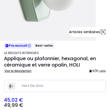
Articles similaires
Prix exclusif
Best-seller
LA REDOUTE INTERIEURS
Applique ou plafonnier, hexagonal, en
céramique et verre opalin, HOLI
Voir la description
5
/5
1 avis
Vert De Gris
45,02 €
49,99
49,99 €
€