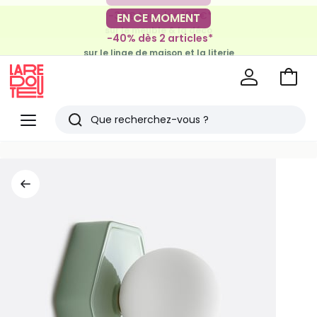
-30€ tous les 100€*
EN CE MOMENT
sur le meuble & la déco
-40% dès 2 articles*
sur le linge de maison et la literie
Voir
mon
La
panie
Redoute
Menu
Rechercher
Derniers
articles
vus