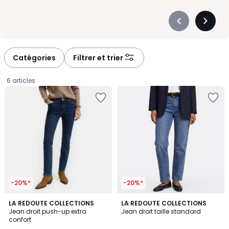
Précédent
Suivan
-
-
défiler
défiler
à
à
Catégories
Filtrer et trier
gauche
droite
6 articles
-20%*
-20%*
4,4
2
LA REDOUTE COLLECTIONS
2
LA REDOUTE COLLECTIONS
/ 5
Jean droit push-up extra
Jean droit taille standard
Couleurs
Couleurs
confort
39,99