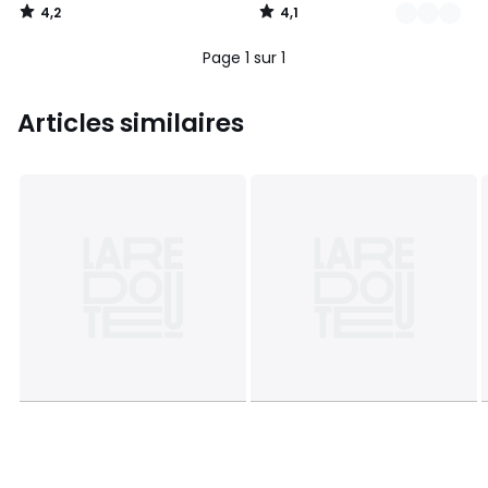
4,2
4,1
/
/
5
5
Page 1 sur 1
Articles similaires