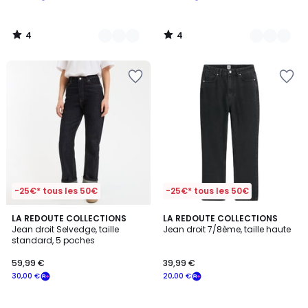
4
4
/
/
5
5
-25€* tous les 50€
-25€* tous les 50€
4,2
4,1
LA REDOUTE COLLECTIONS
3
LA REDOUTE COLLECTIONS
/ 5
/ 5
Jean droit Selvedge, taille
Jean droit 7/8ème, taille haute
Couleurs
standard, 5 poches
59,99 €
39,99 €
30,00 €
20,00 €