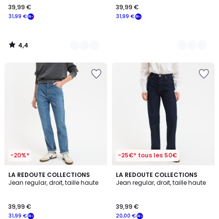
39,99 €
39,99 €
€
31,99 €
31,99 €
souscrivez
à
notre
4,4
programme
/
5
pour
payer
à
la
place
31,99
€.
-20%*
-25€* tous les 50€
4
4
3
LA REDOUTE COLLECTIONS
2
LA REDOUTE COLLECTIONS
/
/
Jean regular, droit, taille haute
Jean regular, droit, taille haute
Couleurs
Couleurs
5
5
39,99 €
39,99 €
31,99 €
20,00 €