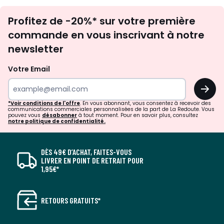
Inscription
Profitez de -20%* sur votre première
newsletter
commande en vous inscrivant à notre
newsletter
Votre Email
OK
*Voir conditions de l'offre
. En vous abonnant, vous consentez à recevoir des
communications commerciales personnalisées de la part de La Redoute. Vous
pouvez vous
désabonner
à tout moment. Pour en savoir plus, consultez
notre politique de confidentialité.
DÈS 49€ D’ACHAT, FAITES-VOUS
LIVRER EN POINT DE RETRAIT POUR
1,95€*
RETOURS GRATUITS*