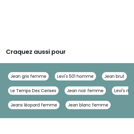
Craquez aussi pour
Jean gris femme
Levi's 501 homme
Jean brut
Le Temps Des Cerises
Jean noir femme
Levi's ri
Jeans léopard femme
Jean blanc femme