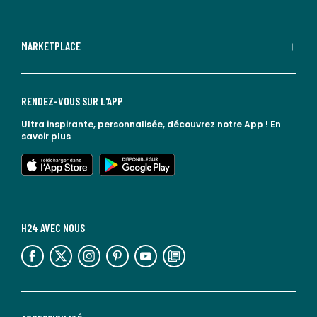
MARKETPLACE
RENDEZ-VOUS SUR L'APP
Ultra inspirante, personnalisée, découvrez notre App !
En
savoir plus
lien vers l'app store
lien vers google play
H24 AVEC NOUS
lien vers l'espace réseaux sociaux
lien vers l'espace réseaux sociaux
lien vers l'espace réseaux sociaux
lien vers l'espace réseaux sociaux
lien vers l'espace réseaux sociaux
lien vers le blog la redoute