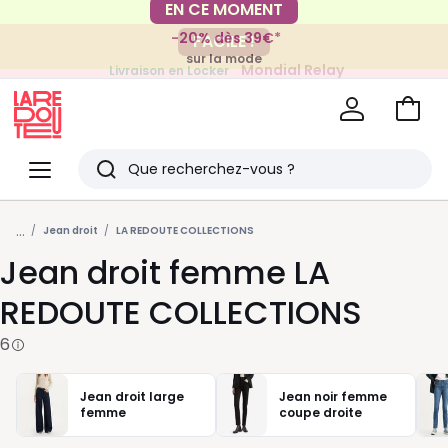
-20% dès 39€*
FACILE !
sur la mode
Mondial Relay
Livraison en Locker
pour vos petits articles
Voir
mon
La
panie
Redoute
Menu
Rechercher
Derniers
...
articles
Jean droit
LA REDOUTE COLLECTIONS
Jean droit femme LA
vus
REDOUTE COLLECTIONS
6
Jean droit large
Jean noir femme
femme
coupe droite