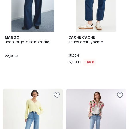
MANGO
CACHE CACHE
Jean large taille normale
Jeans droit 7/8ème
22,99 €
35,99 €
12,00 €
-66%