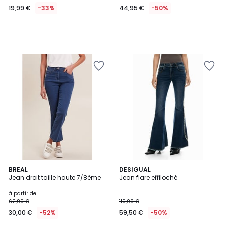
19,99 €
-33%
44,95 €
-50%
4
2
BREAL
DESIGUAL
/
Jean droit taille haute 7/8ème
Jean flare effiloché
Couleurs
5
à partir de
62,99 €
119,00 €
30,00 €
-52%
59,50 €
-50%