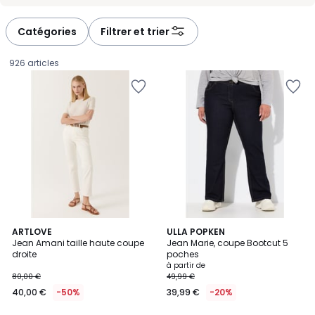
-
-
défiler
défiler
à
à
Catégories
Filtrer et trier
gauche
droite
926 articles
4,3
ARTLOVE
3
ULLA POPKEN
/ 5
Jean Amani taille haute coupe
Jean Marie, coupe Bootcut 5
Couleurs
droite
poches
40,00
à partir de
80,00 €
49,99 €
€
40,00 €
-50%
39,99 €
-20%
au
lieu