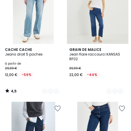
4,5
5
CACHE CACHE
2
GRAIN DE MALICE
/ 5
Jeans droit 5 poches
Jean flare raccourci KANSAS
Couleurs
Couleurs
RF02
à partir de
29,99 €
39,99 €
12,00 €
-59%
22,00 €
-44%
4,5
/
5