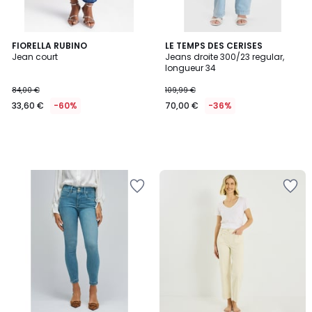
FIORELLA RUBINO
LE TEMPS DES CERISES
Jean court
Jeans droite 300/23 regular,
longueur 34
84,00 €
109,99 €
33,60 €
-60%
70,00 €
-36%