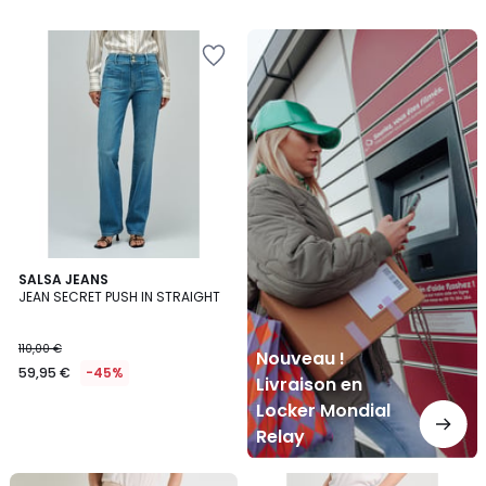
Nouveau
!
Livraison
en
Locker
Mondial
Relay
SALSA JEANS
JEAN SECRET PUSH IN STRAIGHT
110,00 €
Nouveau !
59,95 €
-45%
Livraison en
Locker Mondial
Relay