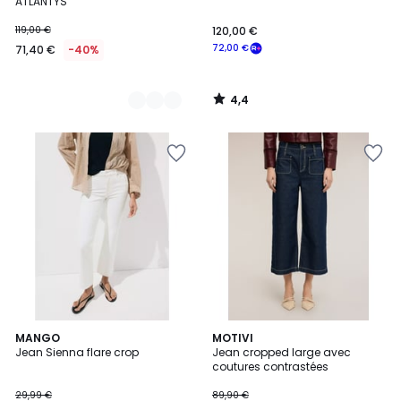
ATLANTYS
119,00 €
120,00 €
72,00 €
71,40 €
-40%
4,4
/
5
MANGO
MOTIVI
Jean Sienna flare crop
Jean cropped large avec
coutures contrastées
29,99 €
89,90 €