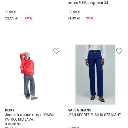
haute PULP, longueur 34
49,99 €
109,99 €
29,99 €
-40%
81,99 €
-25%
ROXY
SALSA JEANS
Jeans à coupe ample DAWN
JEAN SECRET PUSH IN STRAIGHT
PATROL MID LAVA.
à partir de