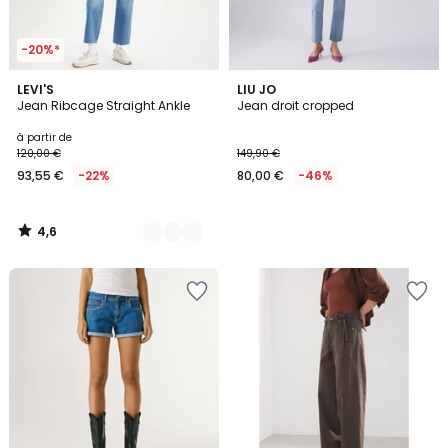
-20%*
4,6
6
LEVI'S
LIU JO
/ 5
Jean Ribcage Straight Ankle
Jean droit cropped
Couleurs
à partir de
120,00 €
149,90 €
93,55 €
-22%
80,00 €
-46%
4,6
/
5