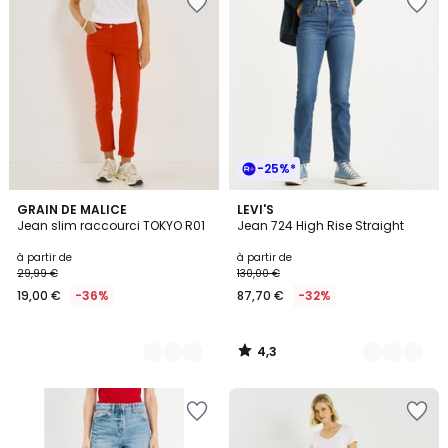
-25%*
4,3
2
GRAIN DE MALICE
15
LEVI'S
/ 5
Jean slim raccourci TOKYO R01
Jean 724 High Rise Straight
Couleurs
Couleurs
à partir de
à partir de
29,99 €
130,00 €
19,00 €
-36%
87,70 €
-32%
4,3
/
5