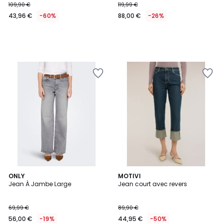
109,90 €
119,99 €
43,96 €
-60%
88,00 €
-26%
ONLY
MOTIVI
Jean À Jambe Large
Jean court avec revers
69,99 €
89,90 €
56,00 €
-19%
44,95 €
-50%