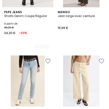
2
PEPE JEANS
MANGO
Shorts Denim Coupe Regular
Jean large avec ceinture
Couleurs
à partir de
49,00 €
19,99 €
34,30 €
-30%