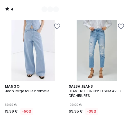
4
/
5
MANGO
SALSA JEANS
Jean large taille normale
JEAN TRUE CROPPED SLIM AVEC
DÉCHIRURES
39,99 €
109,00 €
19,99 €
-50%
69,95 €
-35%