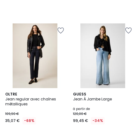
OLTRE
GUESS
Jean regular avec chaînes
Jean À Jambe Large
métalliques
à partir de
109,90 €
120,00 €
35,07 €
-68%
99,45 €
-34%