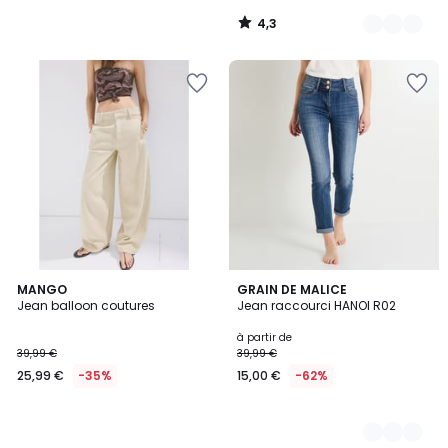
de
4,3
80,00
/
5
€
50%
de
réduction
appliquée.
MANGO
3
GRAIN DE MALICE
Jean balloon coutures
Jean raccourci HANOI R02
Couleurs
à partir de
39,99 €
39,99 €
25,99 €
-35%
15,00 €
-62%