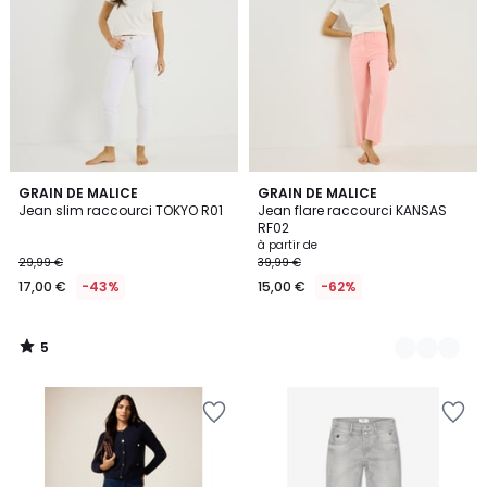
5
GRAIN DE MALICE
2
GRAIN DE MALICE
/
Jean slim raccourci TOKYO R01
Jean flare raccourci KANSAS
Couleurs
5
RF02
à partir de
29,99 €
39,99 €
17,00 €
-43%
15,00 €
-62%
5
/
5