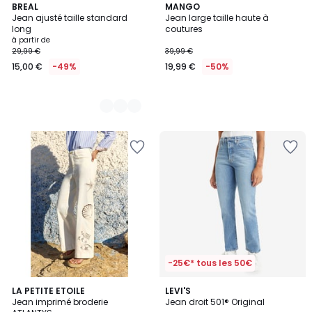
2
BREAL
MANGO
Jean ajusté taille standard
Jean large taille haute à
Couleurs
long
coutures
à partir de
29,99 €
39,99 €
15,00 €
-49%
19,99 €
-50%
-25€* tous les 50€
4,4
2
LA PETITE ETOILE
LEVI'S
/ 5
Jean imprimé broderie
Jean droit 501® Original
Couleurs