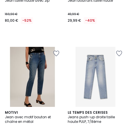
Jean taille haute avec zip
Jean bouffant taille haute
169,90 €
49,99 €
80,00 €
-52%
29,99 €
-40%
MOTIVI
LE TEMPS DES CERISES
Jean avec motif bouton et
Jeans push-up droite taille
chaîne en métal
haute PULP, 7/8ème