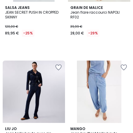
SALSA JEANS
GRAIN DE MALICE
JEAN SECRET PUSH IN CROPPED
Jean flare raccourci NAPOLI
SKINNY
RF02
120,00 €
39,99 €
89,95 €
-25%
28,00 €
-29%
LIU JO
MANGO