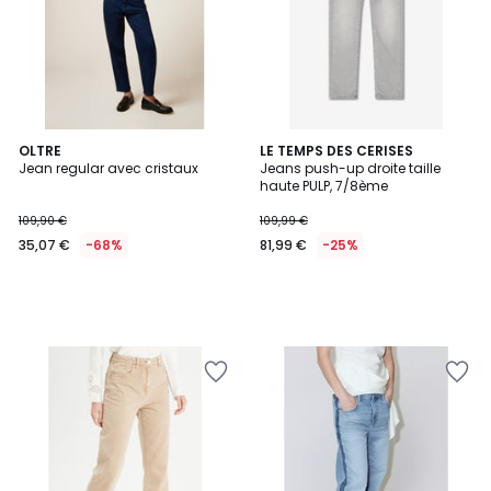
OLTRE
LE TEMPS DES CERISES
Jean regular avec cristaux
Jeans push-up droite taille
haute PULP, 7/8ème
109,90 €
109,99 €
35,07 €
-68%
81,99 €
-25%