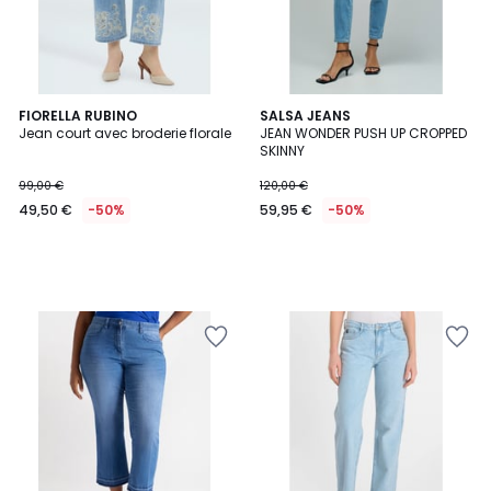
FIORELLA RUBINO
SALSA JEANS
Jean court avec broderie florale
JEAN WONDER PUSH UP CROPPED
SKINNY
99,00 €
120,00 €
49,50 €
-50%
59,95 €
-50%