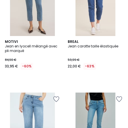
MOTIVI
BREAL
Jean en lyocell mélangé avec
Jean carotte taille élastiquée
pli marqué
84,90 €
59,99 €
33,95 €
-60%
22,00 €
-63%