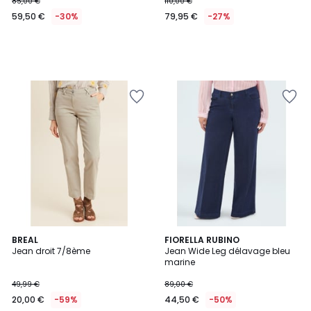
85,00 €
110,00 €
59,50 €
-30%
79,95 €
-27%
BREAL
FIORELLA RUBINO
Jean droit 7/8ème
Jean Wide Leg délavage bleu
marine
49,99 €
89,00 €
20,00 €
-59%
44,50 €
-50%