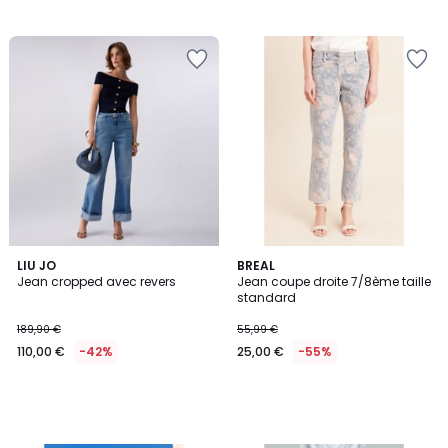
LIU JO
BREAL
Jean cropped avec revers
Jean coupe droite 7/8ème taille
standard
189,90 €
55,99 €
110,00 €
-42%
25,00 €
-55%