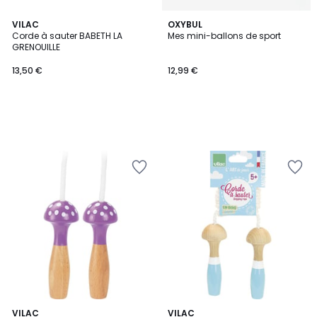
VILAC
OXYBUL
Corde à sauter BABETH LA
Mes mini-ballons de sport
GRENOUILLE
13,50 €
12,99 €
2
VILAC
3
VILAC