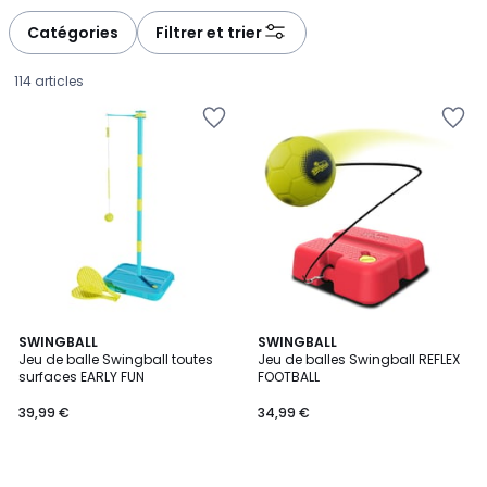
défiler
défiler
à
à
Catégories
Filtrer et trier
gauche
droite
114 articles
SWINGBALL
SWINGBALL
Jeu de balle Swingball toutes
Jeu de balles Swingball REFLEX
surfaces EARLY FUN
FOOTBALL
39,99
39,99 €
34,99 €
€.