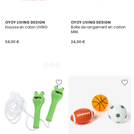
2
OYOY LIVING DESIGN
OYOY LIVING DESIGN
Housse en coton LIVING
Boîte de rangement en carton
Couleurs
MINI
34,00 €
24,00 €