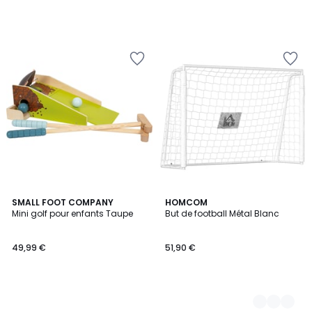
SMALL FOOT COMPANY
2
HOMCOM
Mini golf pour enfants Taupe
But de football Métal Blanc
Couleurs
49,99 €
51,90 €