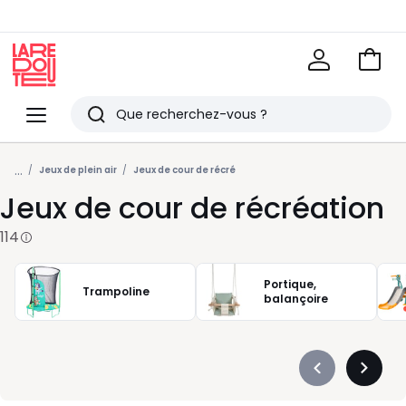
Voir
mon
La
panie
Redoute
Menu
Rechercher
Derniers
...
articles
Jeux de plein air
Jeux de cour de récré
Jeux de cour de récréation
vus
114
Portique,
Trampoline
balançoire
Précédent
Suivan
-
-