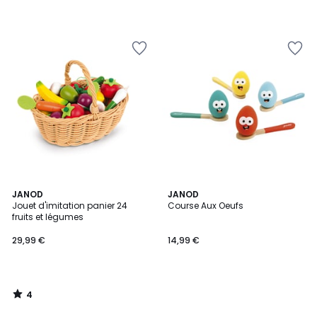
4
JANOD
JANOD
/
Jouet d'imitation panier 24
Course Aux Oeufs
5
fruits et légumes
29,99 €
14,99 €
4
/
5