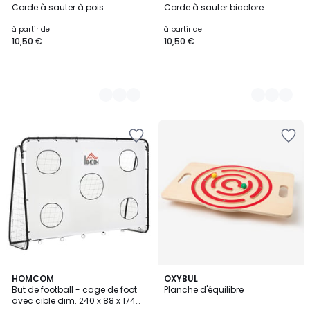
Corde à sauter à pois
Corde à sauter bicolore
Couleurs
Couleurs
à partir de
à partir de
10,50 €
10,50 €
HOMCOM
OXYBUL
But de football - cage de foot
Planche d'équilibre
avec cible dim. 240 x 88 x 174