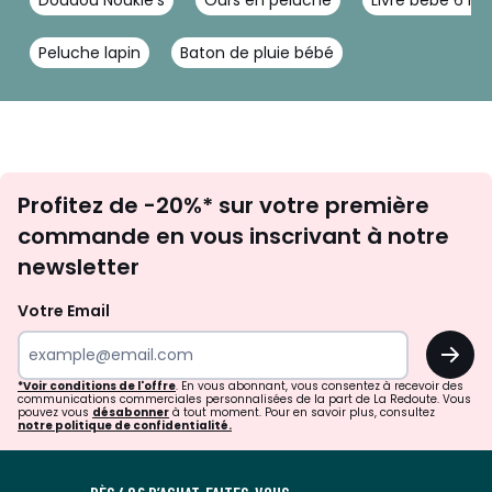
Doudou Noukie's
Ours en peluche
Livre bébé 6 mo
Peluche lapin
Baton de pluie bébé
Inscription
Profitez de -20%* sur votre première
newsletter
commande en vous inscrivant à notre
newsletter
Votre Email
OK
*Voir conditions de l'offre
. En vous abonnant, vous consentez à recevoir des
communications commerciales personnalisées de la part de La Redoute. Vous
pouvez vous
désabonner
à tout moment. Pour en savoir plus, consultez
notre politique de confidentialité.