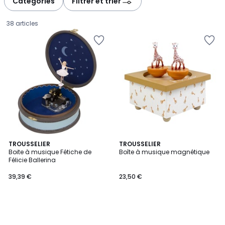
Catégories
Filtrer et trier
gauche
droite
38 articles
TROUSSELIER
TROUSSELIER
Boite à musique Fétiche de
Boîte à musique magnétique
Félicie Ballerina
39,39
39,39 €
23,50 €
€.