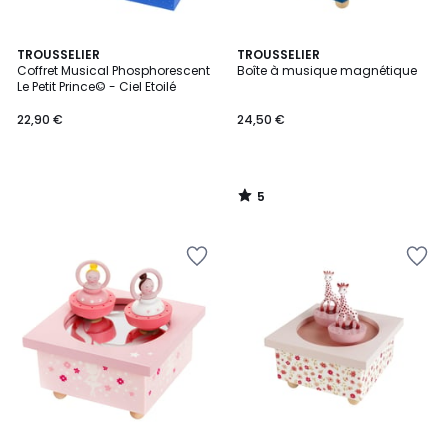
5
TROUSSELIER
TROUSSELIER
/
Coffret Musical Phosphorescent
Boîte à musique magnétique
5
Le Petit Prince© - Ciel Etoilé
22,90 €
24,50 €
5
/
5