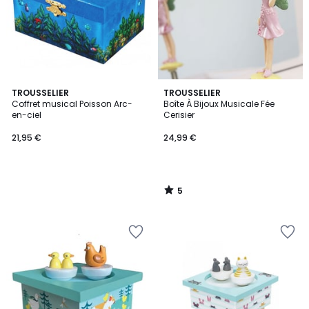
5
TROUSSELIER
TROUSSELIER
/
Coffret musical Poisson Arc-
Boîte À Bijoux Musicale Fée
5
en-ciel
Cerisier
21,95 €
24,99 €
5
/
5