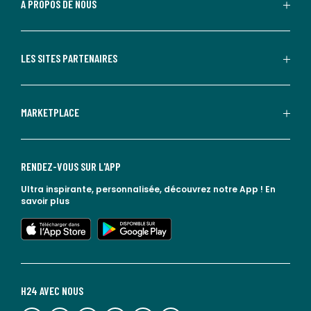
À PROPOS DE NOUS
LES SITES PARTENAIRES
MARKETPLACE
RENDEZ-VOUS SUR L'APP
Ultra inspirante, personnalisée, découvrez notre App !
En
savoir plus
lien vers l'app store
lien vers google play
H24 AVEC NOUS
lien vers l'espace réseaux sociaux
lien vers l'espace réseaux sociaux
lien vers l'espace réseaux sociaux
lien vers l'espace réseaux sociaux
lien vers l'espace réseaux sociaux
lien vers le blog la redoute