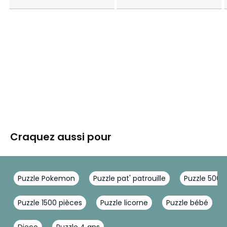
Craquez aussi pour
Puzzle Pokemon
Puzzle pat' patrouille
Puzzle 500 
Puzzle 1500 pièces
Puzzle licorne
Puzzle bébé