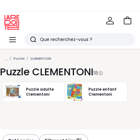
Voir
mon
La
panie
Redoute
Menu
Rechercher
Derniers
...
articles
Puzzle
CLEMENTONI
Puzzle CLEMENTONI
vus
18
Puzzle adulte
Puzzle enfant
Clementoni
Clementoni