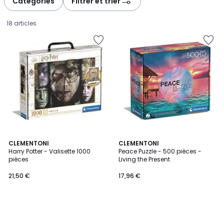
Catégories
Filtrer et trier
18 articles
CLEMENTONI
CLEMENTONI
Harry Potter - Valisette 1000
Peace Puzzle - 500 pièces -
pièces
Living the Present
21,50
21,50 €
17,96 €
€.