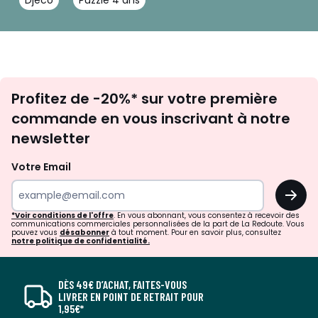
Djeco
Puzzle 4 ans
Inscription
Profitez de -20%* sur votre première
newsletter
commande en vous inscrivant à notre
newsletter
Votre Email
OK
*Voir conditions de l'offre
. En vous abonnant, vous consentez à recevoir des
communications commerciales personnalisées de la part de La Redoute. Vous
pouvez vous
désabonner
à tout moment. Pour en savoir plus, consultez
notre politique de confidentialité.
DÈS 49€ D’ACHAT, FAITES-VOUS
LIVRER EN POINT DE RETRAIT POUR
1,95€*