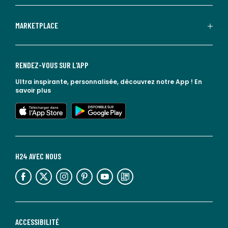
MARKETPLACE
RENDEZ-VOUS SUR L'APP
Ultra inspirante, personnalisée, découvrez notre App !
En
savoir plus
lien vers l'app store
lien vers google play
H24 AVEC NOUS
lien vers l'espace réseaux sociaux
lien vers l'espace réseaux sociaux
lien vers l'espace réseaux sociaux
lien vers l'espace réseaux sociaux
lien vers l'espace réseaux sociaux
lien vers le blog la redoute
ACCESSIBILITÉ