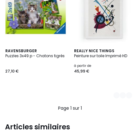
RAVENSBURGER
178
REALLY NICE THINGS
Puzzles 3x49 p - Chatons tigrés
Peinture sur toile Imprimé HD
Couleurs
à partir de
27,10 €
45,99 €
Page 1 sur 1
Articles similaires