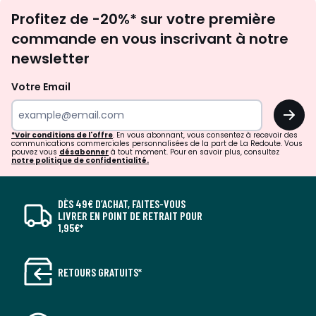
Inscription
Profitez de -20%* sur votre première
newsletter
commande en vous inscrivant à notre
newsletter
Votre Email
OK
*Voir conditions de l'offre
. En vous abonnant, vous consentez à recevoir des
communications commerciales personnalisées de la part de La Redoute. Vous
pouvez vous
désabonner
à tout moment. Pour en savoir plus, consultez
notre politique de confidentialité.
DÈS 49€ D’ACHAT, FAITES-VOUS
LIVRER EN POINT DE RETRAIT POUR
1,95€*
RETOURS GRATUITS*