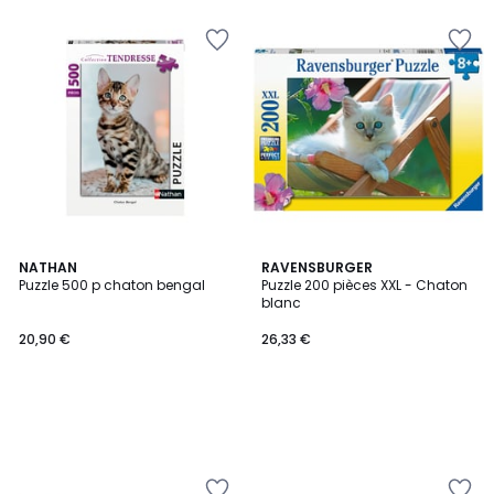
€
17%
de
réduction
appliquée.
NATHAN
RAVENSBURGER
Puzzle 500 p chaton bengal
Puzzle 200 pièces XXL - Chaton
blanc
20,90 €
26,33 €