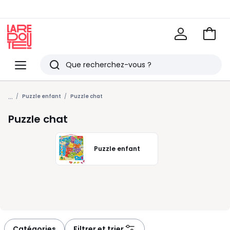
Voir
mon
La
panie
Redoute
Menu
Rechercher
Derniers
...
articles
Puzzle enfant
Puzzle chat
vus
Puzzle chat
Puzzle enfant
Catégories
Filtrer et trier