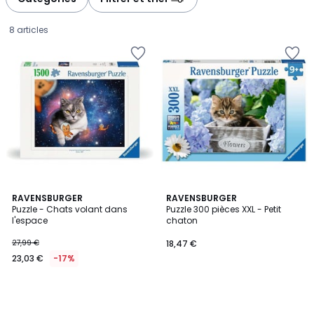
8 articles
RAVENSBURGER
RAVENSBURGER
Puzzle - Chats volant dans
Puzzle 300 pièces XXL - Petit
l'espace
chaton
23,03
27,99 €
18,47 €
€
23,03 €
-17%
au
lieu
de
27,99