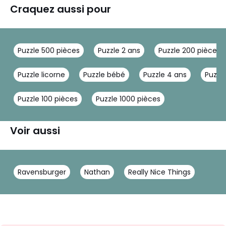
Craquez aussi pour
Puzzle 500 pièces
Puzzle 2 ans
Puzzle 200 pièces
Puzzle licorne
Puzzle bébé
Puzzle 4 ans
Puzzl
Puzzle 100 pièces
Puzzle 1000 pièces
Voir aussi
Ravensburger
Nathan
Really Nice Things