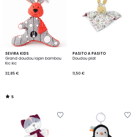
5
SEVIRA KIDS
PASITO A PASITO
/
Grand doudou lapin bambou
Doudou plat
5
Kic kic
32,85 €
11,50 €
5
/
5