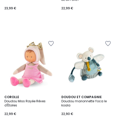
23,99 €
22,99 €
4,8
COROLLE
DOUDOU ET COMPAGNIE
/ 5
Doudou Miss Rayée Rêves
Doudou marionnette Yoca le
d'Étoiles
koala
22,99 €
22,90 €