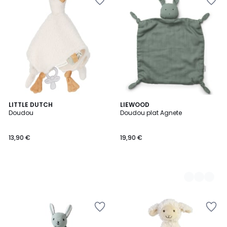
LITTLE DUTCH
3
LIEWOOD
Doudou
Doudou plat Agnete
Couleurs
13,90 €
19,90 €