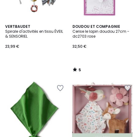
5
VERTBAUDET
DOUDOU ET COMPAGNIE
/
Spirale d'activités en tissu ÉVEIL
Cerise le lapin doudou 27cm -
5
& SENSORIEL
dc2703 rose
23,99 €
32,50 €
5
/
5