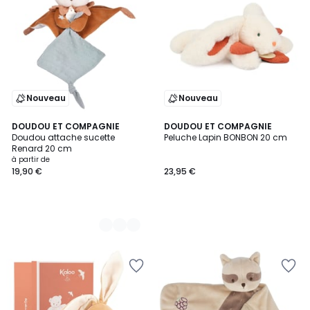
Nouveau
Nouveau
2
DOUDOU ET COMPAGNIE
DOUDOU ET COMPAGNIE
Doudou attache sucette
Peluche Lapin BONBON 20 cm
Couleurs
Renard 20 cm
à partir de
19,90 €
23,95 €