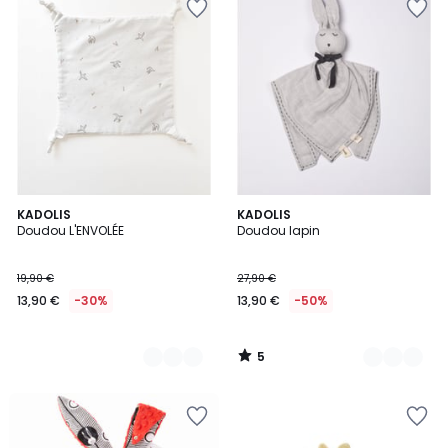
5
2
KADOLIS
3
KADOLIS
/
Doudou L'ENVOLÉE
Doudou lapin
Couleurs
Couleurs
5
19,90 €
27,90 €
13,90 €
-30%
13,90 €
-50%
5
/
5