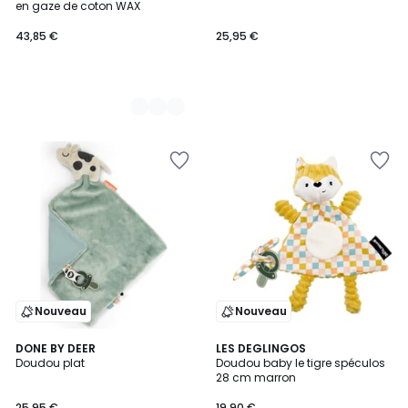
en gaze de coton WAX
43,85 €
25,95 €
Nouveau
Nouveau
DONE BY DEER
3
LES DEGLINGOS
Doudou plat
Doudou baby le tigre spéculos
Couleurs
28 cm marron
25,95 €
19,90 €