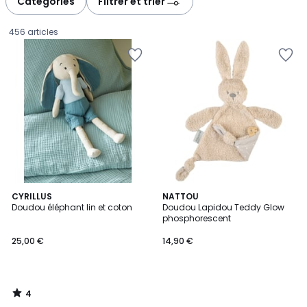
Catégories
Filtrer et trier
gauche
droite
456 articles
4
CYRILLUS
NATTOU
/
Doudou éléphant lin et coton
Doudou Lapidou Teddy Glow
5
phosphorescent
25,00
25,00 €
14,90 €
€.
4
/