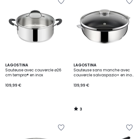
3
LAGOSTINA
LAGOSTINA
/
Sauteuse avec couvercle ø26
Sauteuse sans manche avec
5
cm tempra® en inox
couvercle salvaspazio+ en inox
ø28 cm
109,99 €
139,99 €
3
/
5