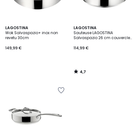
4,7
LAGOSTINA
LAGOSTINA
/ 5
Wok Salvaspazio+ inox non
Sauteuse LAGOSTINA
revetu 30cm
Salvaspazio 26 cm couvercle
verre
149,99 €
114,99 €
4,7
/
5