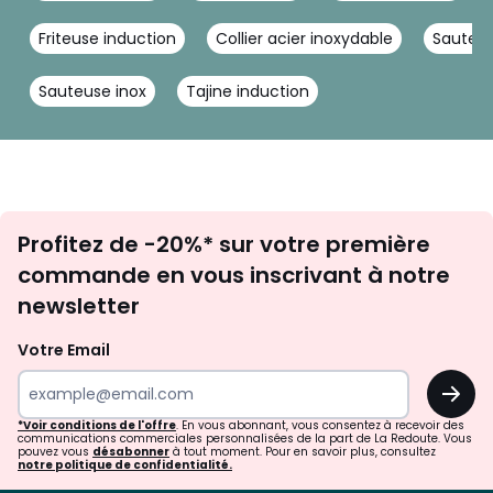
Friteuse induction
Collier acier inoxydable
Sauteus
Sauteuse inox
Tajine induction
Inscription
Profitez de -20%* sur votre première
newsletter
commande en vous inscrivant à notre
newsletter
Votre Email
OK
*Voir conditions de l'offre
. En vous abonnant, vous consentez à recevoir des
communications commerciales personnalisées de la part de La Redoute. Vous
pouvez vous
désabonner
à tout moment. Pour en savoir plus, consultez
notre politique de confidentialité.