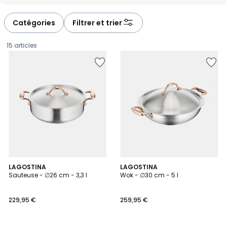
Catégories
Filtrer et trier
15 articles
LAGOSTINA
LAGOSTINA
Sauteuse - ∅26 cm - 3,3 l
Wok - ∅30 cm - 5 l
229,95
229,95 €
259,95 €
€.