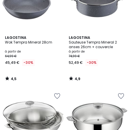
4,5
4,9
LAGOSTINA
LAGOSTINA
/ 5
/ 5
Wok Tempra Mineral 28cm
Sauteuse Tempra Mineral 2
anses 26cm + couvercle
à partir de
à partir de
64,99 €
74,99 €
45,49 €
-30%
52,49 €
-30%
4,5
4,9
/
/
5
5