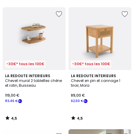
5
5
-30€* tous les 100€
-30€* tous les 100€
4,5
4,5
LA REDOUTE INTERIEURS
LA REDOUTE INTERIEURS
/ 5
/ 5
Chevet mural 2 tablettes chêne
Chevet en pin et cannage 1
et rotin, Buisseau
tiroir, Mora
119,00 €
89,00 €
83,46 €
62,50 €
4,5
4,5
/
/
5
5