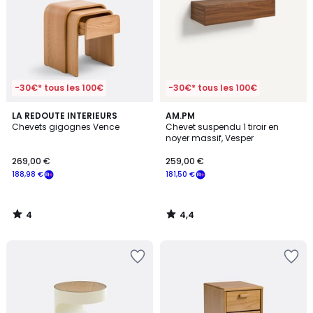
-30€* tous les 100€
-30€* tous les 100€
4
4,4
LA REDOUTE INTERIEURS
AM.PM
/
/ 5
Chevets gigognes Vence
Chevet suspendu 1 tiroir en
5
noyer massif, Vesper
269,00 €
259,00 €
188,98 €
181,50 €
4
4,4
/
/
5
5