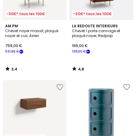
-30€* tous les 100€
-30€* tous les 100€
3,4
4,8
AM.PM
LA REDOUTE INTERIEURS
/ 5
/ 5
Chevet noyer massif, plaqué
Chevet 1 porte cannage et
noyer et cuir, Aslen
plaqué noyer, Redpop
759,00 €
199,00 €
531,96 €
139,50 €
3,4
4,8
/
/
5
5