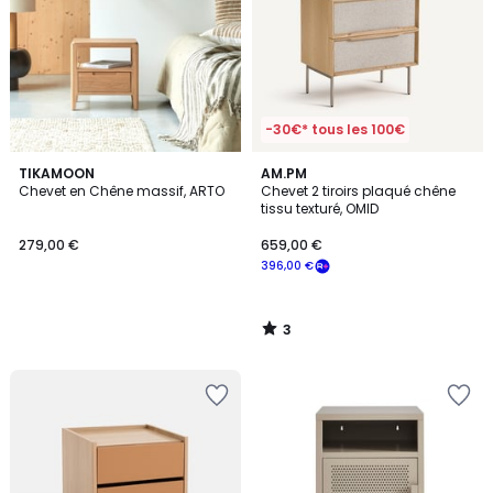
-30€* tous les 100€
3
TIKAMOON
AM.PM
/
Chevet en Chêne massif, ARTO
Chevet 2 tiroirs plaqué chêne
5
tissu texturé, OMID
279,00 €
659,00 €
396,00 €
3
/
5