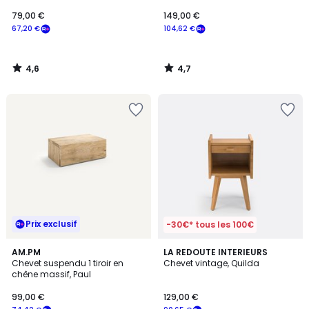
79,00 €
149,00 €
67,20 €
104,62 €
4,6
4,7
/
/
5
5
Prix exclusif
-30€* tous les 100€
4,7
4,6
AM.PM
LA REDOUTE INTERIEURS
/ 5
/ 5
Chevet suspendu 1 tiroir en
Chevet vintage, Quilda
chêne massif, Paul
99,00 €
129,00 €