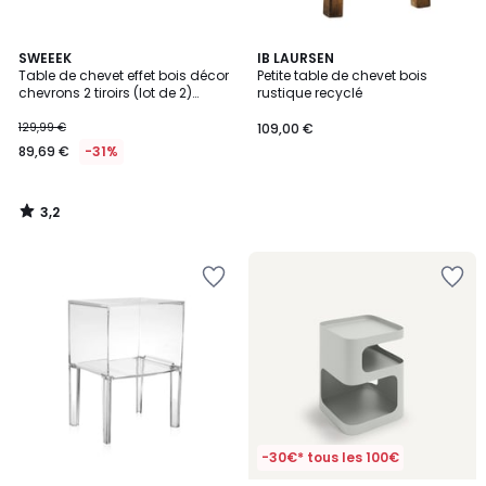
3,2
SWEEEK
IB LAURSEN
/ 5
Table de chevet effet bois décor
Petite table de chevet bois
chevrons 2 tiroirs (lot de 2)
rustique recyclé
BUDAPEST
129,99 €
109,00 €
89,69 €
-31%
3,2
/
5
-30€* tous les 100€