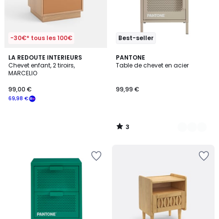
-30€* tous les 100€
Best-seller
3
LA REDOUTE INTERIEURS
12
PANTONE
/
Chevet enfant, 2 tiroirs,
Table de chevet en acier
Couleurs
5
MARCELIO
99,00 €
99,99 €
69,98 €
3
/
5