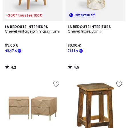
Prix exclusif
-30€* tous les 100€
4,2
4,5
LA REDOUTE INTERIEURS
LA REDOUTE INTERIEURS
/ 5
/ 5
Chevet vintage pin massif, Jimi
Chevet filaire, Janik
69,00 €
89,00 €
48,47 €
71,33 €
4,2
4,5
/
/
5
5