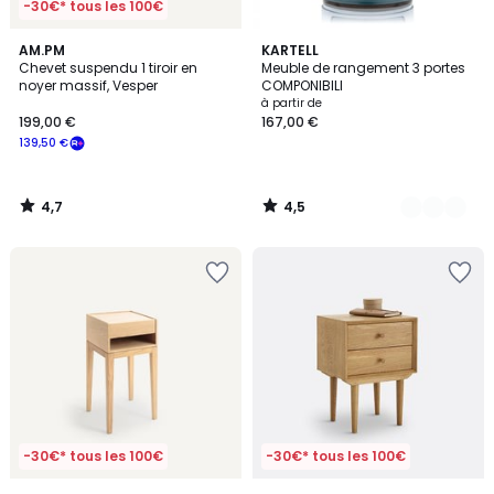
-30€* tous les 100€
4,7
4,5
AM.PM
13
KARTELL
/ 5
/ 5
Chevet suspendu 1 tiroir en
Meuble de rangement 3 portes
Couleurs
noyer massif, Vesper
COMPONIBILI
à partir de
199,00 €
167,00 €
139,50 €
4,7
4,5
/
/
5
5
-30€* tous les 100€
-30€* tous les 100€