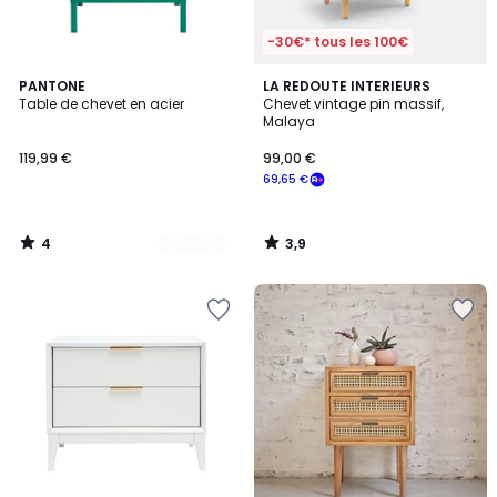
-30€* tous les 100€
4
3,9
2
PANTONE
LA REDOUTE INTERIEURS
/
/ 5
Table de chevet en acier
Chevet vintage pin massif,
Couleurs
5
Malaya
119,99 €
99,00 €
69,65 €
4
3,9
/
/
5
5