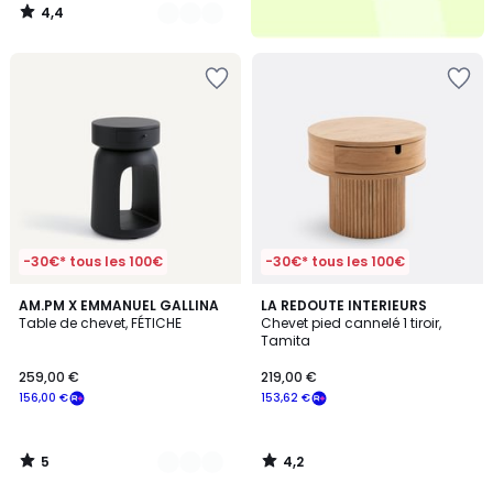
4,4
/
5
-30€* tous les 100€
-30€* tous les 100€
5
4,2
3
AM.PM X EMMANUEL GALLINA
LA REDOUTE INTERIEURS
/
/ 5
Table de chevet, FÉTICHE
Chevet pied cannelé 1 tiroir,
Couleurs
5
Tamita
259,00 €
219,00 €
156,00 €
153,62 €
5
4,2
/
/
5
5