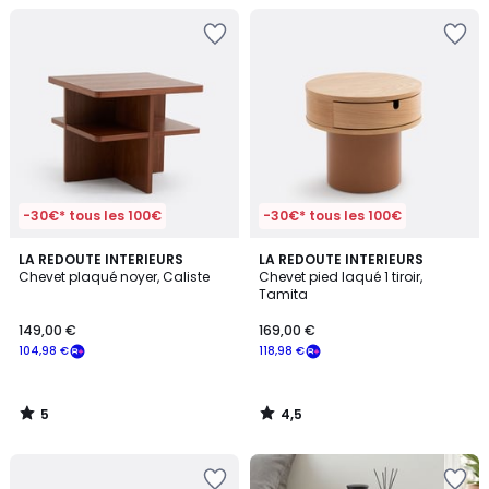
-30€* tous les 100€
-30€* tous les 100€
5
4,5
LA REDOUTE INTERIEURS
LA REDOUTE INTERIEURS
/
/ 5
Chevet plaqué noyer, Caliste
Chevet pied laqué 1 tiroir,
5
Tamita
149,00 €
169,00 €
104,98 €
118,98 €
5
4,5
/
/
5
5