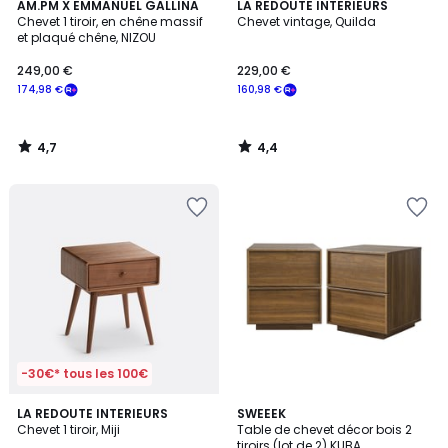
4,7
4,4
AM.PM X EMMANUEL GALLINA
LA REDOUTE INTERIEURS
/ 5
/ 5
Chevet 1 tiroir, en chêne massif
Chevet vintage, Quilda
et plaqué chêne, NIZOU
249,00 €
229,00 €
174,98 €
160,98 €
4,7
4,4
/
/
5
5
-30€* tous les 100€
4,5
4,2
LA REDOUTE INTERIEURS
SWEEEK
/ 5
/ 5
Chevet 1 tiroir, Miji
Table de chevet décor bois 2
tiroirs (lot de 2) KUBA