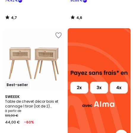
74,42 €
90,65 €
4,7
4,6
/
/
5
5
Alma
payez
sans
frais
Best-seller
4,5
4
SWEEEK
/ 5
Table de chevet décor bois et
Couleurs
cannage 1 tiroir (lot de 2)
BOHÈME
à partir de
109,99 €
44,00 €
-60%