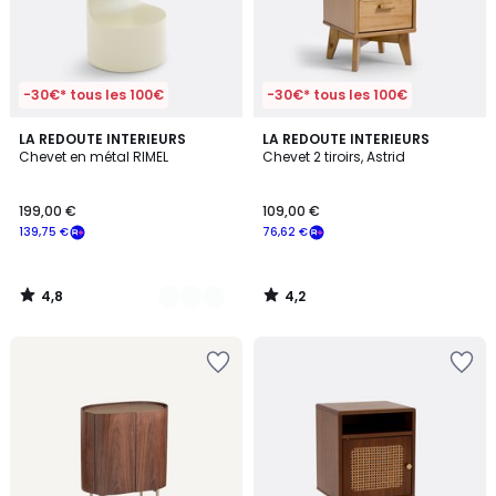
-30€* tous les 100€
-30€* tous les 100€
4,8
4,2
3
LA REDOUTE INTERIEURS
LA REDOUTE INTERIEURS
/ 5
/ 5
Chevet en métal RIMEL
Chevet 2 tiroirs, Astrid
Couleurs
199,00 €
109,00 €
139,75 €
76,62 €
4,8
4,2
/
/
5
5