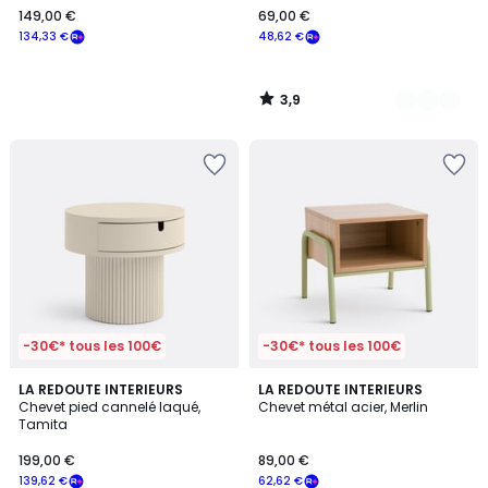
149,00 €
69,00 €
€
134,33 €
48,62 €
souscrivez
à
notre
3,9
programme
/
5
pour
payer
à
la
place
134,33
€.
-30€* tous les 100€
-30€* tous les 100€
5
LA REDOUTE INTERIEURS
LA REDOUTE INTERIEURS
/
Chevet pied cannelé laqué,
Chevet métal acier, Merlin
5
Tamita
199,00 €
89,00 €
139,62 €
62,62 €