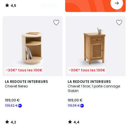
4,5
/
5
-30€* tous les 100€
-30€* tous les 100€
4,2
4,4
LA REDOUTE INTERIEURS
LA REDOUTE INTERIEURS
/ 5
/ 5
Chevet Nereo
Chevet 1 tiroir, 1 porte cannage
Gabin
199,00 €
169,00 €
139,62 €
119,09 €
4,2
4,4
/
/