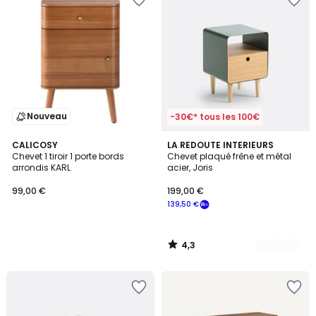
Nouveau
-30€* tous les 100€
4,3
CALICOSY
4
LA REDOUTE INTERIEURS
/ 5
Chevet 1 tiroir 1 porte bords
Chevet plaqué frêne et métal
Couleurs
arrondis KARL
acier, Joris
99,00 €
199,00 €
139,50 €
4,3
/
5