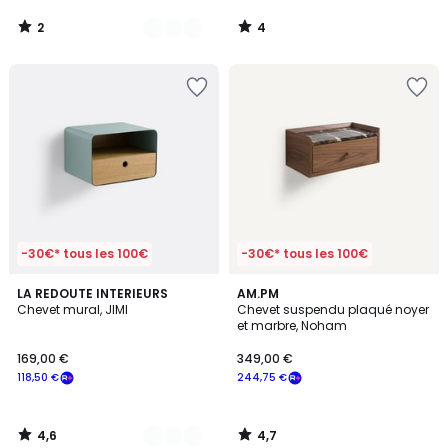
2
4
/
/
5
5
-30€* tous les 100€
-30€* tous les 100€
4,6
4,7
3
LA REDOUTE INTERIEURS
AM.PM
/ 5
/ 5
Chevet mural, JIMI
Chevet suspendu plaqué noyer
Couleurs
et marbre, Noham
169,00 €
349,00 €
118,50 €
244,75 €
4,6
4,7
/
/