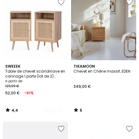
4,4
5
4
SWEEEK
TIKAMOON
/ 5
/
Table de chevet scandinave en
Chevet en Chêne massif, EDEN
Couleurs
5
cannage 1 porte (lot de 2)
BOHÈME
à partir de
129,99 €
349,00 €
52,00 €
-61%
4,4
5
/
/
5
5