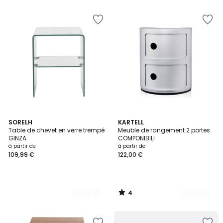
5
5
4
3
SORELH
11
KARTELL
/
Table de chevet en verre trempé
Meuble de rangement 2 portes
Couleurs
Couleurs
5
GINZA
COMPONIBILI
à partir de
à partir de
109,99 €
122,00 €
4
/
5