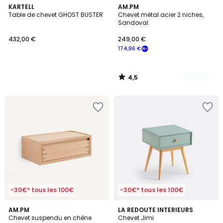
4,5
KARTELL
2
AM.PM
/ 5
Table de chevet GHOST BUSTER
Chevet métal acier 2 niches,
Couleurs
Sandoval
432,00 €
249,00 €
174,96 €
4,5
/
5
-30€* tous les 100€
-30€* tous les 100€
4,6
AM.PM
2
LA REDOUTE INTERIEURS
/ 5
Chevet suspendu en chêne
Chevet Jimi
Couleurs