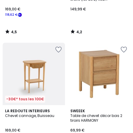
169,00 €
149,99 €
118,62 €
4,5
4,2
/
/
5
5
-30€* tous les 100€
4,4
LA REDOUTE INTERIEURS
2
SWEEEK
/ 5
Chevet cannage, Buisseau
Table de chevet décor bois 2
Couleurs
tiroirs HARMONY
169,00 €
69,99 €