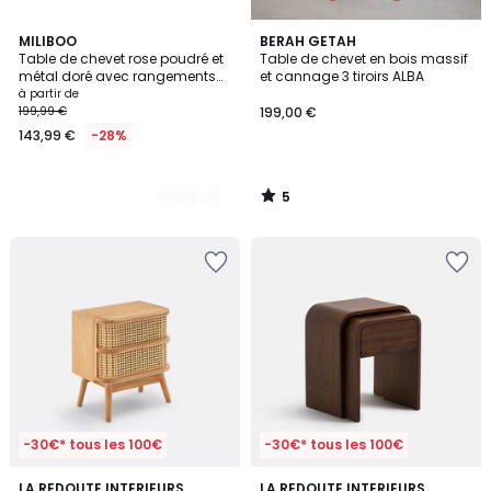
5
2
MILIBOO
BERAH GETAH
/
Table de chevet rose poudré et
Table de chevet en bois massif
Couleurs
5
métal doré avec rangements
et cannage 3 tiroirs ALBA
GIANA
à partir de
199,99 €
199,00 €
143,99 €
-28%
5
/
5
-30€* tous les 100€
-30€* tous les 100€
4,3
4,6
2
LA REDOUTE INTERIEURS
LA REDOUTE INTERIEURS