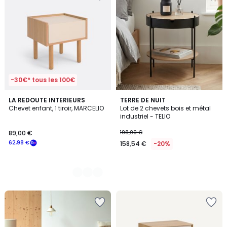
-30€* tous les 100€
2
LA REDOUTE INTERIEURS
TERRE DE NUIT
Chevet enfant, 1 tiroir, MARCELIO
Lot de 2 chevets bois et métal
Couleurs
industriel - TELIO
89,00 €
198,00 €
62,98 €
158,54 €
-20%