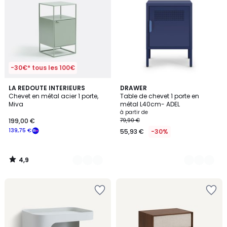
-30€* tous les 100€
4,9
2
LA REDOUTE INTERIEURS
4
DRAWER
/ 5
Chevet en métal acier 1 porte,
Table de chevet 1 porte en
Couleurs
Couleurs
Miva
métal L40cm- ADEL
à partir de
199,00 €
79,90 €
139,75 €
55,93 €
-30%
4,9
/
5