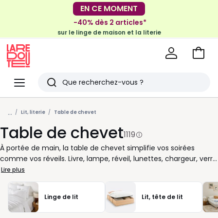
-40% dès 2 articles*
sur le linge de maison et la literie
EN CE MOMENT
-30€ tous les 100€*
sur le meuble & la déco
Voir
mon
La
panie
Redoute
Menu
Rechercher
Derniers
...
articles
Lit, literie
Table de chevet
Table de chevet
vus
1119
À portée de main, la table de chevet simplifie vos soirées
comme vos réveils. Livre, lampe, réveil, lunettes, chargeur, verre
d’eau : tout reste près du lit, bien rangé et facile à attraper.
Lire plus
Avec un tiroir ou une niche, elle aide aussi à garder une
chambre plus ordonnée, sans encombrer l’espace. Chez La
Linge de lit
Lit, tête de lit
Redoute, nous vous proposons des tables de chevet adaptées
à votre quotidien et à votre style. Bois clair pour une ambiance