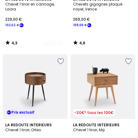
/ 5
/ 5
Chevet 1 tiroir en cannage,
Chevets gigognes plaqué
Couleurs
Laora
noyer, Vence
229,00 €
269,00 €
160,62 €
188,98 €
4,3
4,6
/
/
5
5
Prix exclusif
-30€* tous les 100€
4,6
4,7
LA REDOUTE INTERIEURS
LA REDOUTE INTERIEURS
/ 5
/ 5
Chevet 1 tiroir, Orteo
Chevet 1 tiroir, Miji