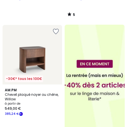
5
/
5
-30€* tous les 100€
4,4
2
AM.PM
/ 5
Chevet plaqué noyer ou chêne,
Couleurs
Willow
à partir de
549,00 €
385,24 €