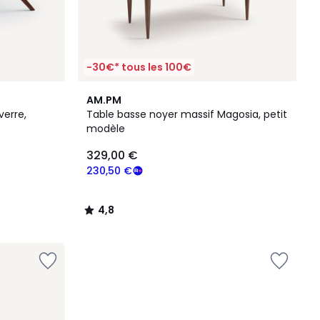
-30€* tous les 100€
4,8
AM.PM
/ 5
verre,
Table basse noyer massif Magosia, petit
modèle
329,00 €
230,50 €
4,8
/
5