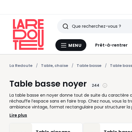
Rechercher
Derniers
Prêt-à-rentrer
MENU
Menu
articles
La
Redoute
vus
La Redoute
Table, chaise
Table basse
Table bass
Table basse noyer
244
La table basse en noyer donne tout de suite du caractère 
réchauffe l’espace sans en faire trop. Chez nous, vous la t
ambiance vintage, format rectangulaire pour structurer la p
tiroirs et niches pour garder télécommandes, magazines et p
Lire plus
au quotidien. Dans un salon familial, une grande table bass
pièce plus compacte, un modèle rond ou gigogne libère le 
canapé pour un ensemble pratique et agréable. Le noyer se 