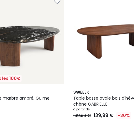
 les 100€
3
5
SWEEEK
Couleurs
/
e marbre ambré, Guimel
Table basse ovale bois d'hé
5
chêne GABRIELLE
à partir de
139,99 €
199,99 €
-30%