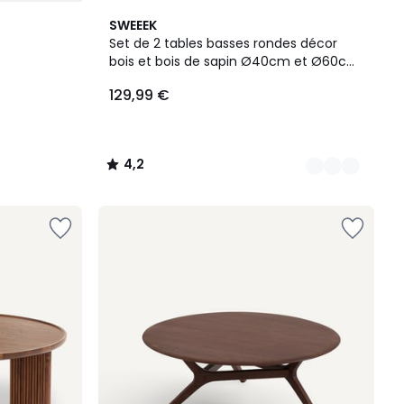
3
4,2
SWEEEK
Couleurs
/ 5
Set de 2 tables basses rondes décor
bois et bois de sapin Ø40cm et Ø60cm
CLARA
129,99 €
4,2
/
5