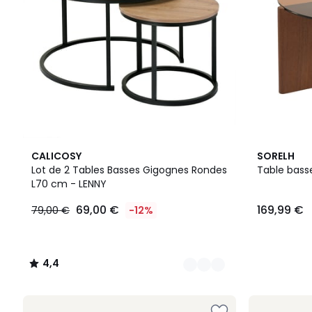
4
4,4
2
CALICOSY
SORELH
Couleurs
/ 5
Couleurs
Lot de 2 Tables Basses Gigognes Rondes
Table bass
L70 cm - LENNY
69,00 €
169,99 €
79,00 €
-12%
4,4
/
5