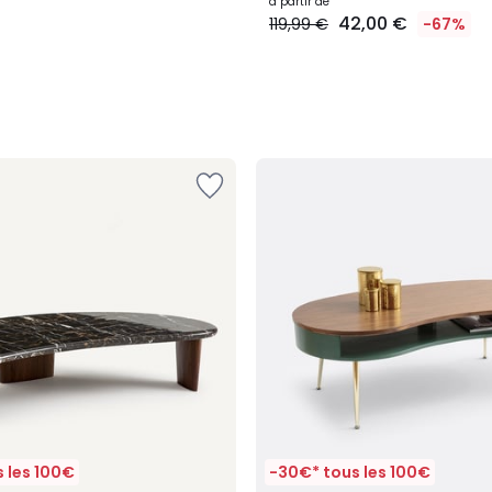
à partir de
42,00 €
119,99 €
-67%
 les 100€
-30€* tous les 100€