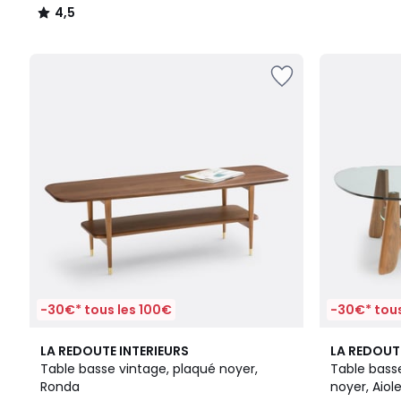
4,5
/
5
-30€* tous les 100€
-30€* tous
4,5
4,9
LA REDOUTE INTERIEURS
LA REDOUT
/ 5
/ 5
Table basse vintage, plaqué noyer,
Table bass
Ronda
noyer, Aiol