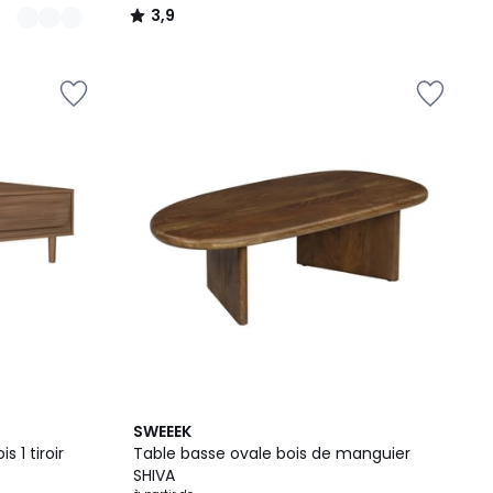
3,9
/
5
2
4,9
SWEEEK
Couleurs
/ 5
 1 tiroir
Table basse ovale bois de manguier
SHIVA