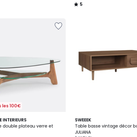
5
/
5
 les 100€
2
E INTERIEURS
SWEEEK
Couleurs
e double plateau verre et
Table basse vintage décor bois
e
JULIANA