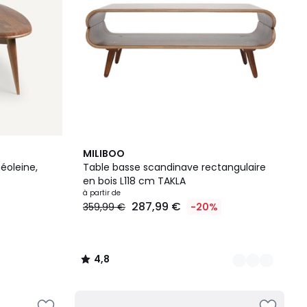
3
4,8
MILIBOO
Couleurs
/ 5
éoleine,
Table basse scandinave rectangulaire
en bois L118 cm TAKLA
à partir de
287,99 €
359,99 €
-20%
4,8
/
5