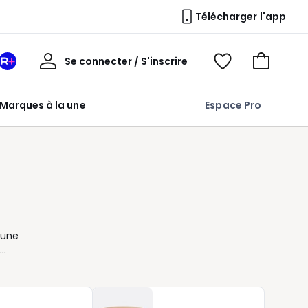
Télécharger l'app
Mon
Se connecter / S'inscrire
Mon
Voir
Voir
compte
espace
mes
mon
La
favoris
panier
Marques à la une
Espace Pro
Redoute
+
 une
usage
e
se du
ré, du