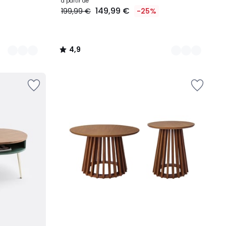
à partir de
149,99 €
199,99 €
-25%
4,9
/
5