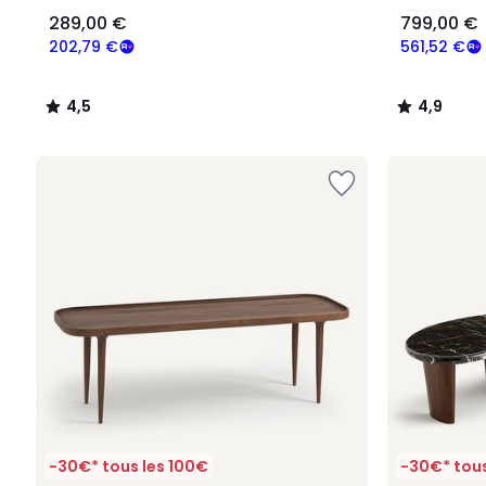
289,00 €
799,00 €
202,79 €
561,52 €
4,5
4,9
/
/
5
5
-30€* tous les 100€
-30€* tous