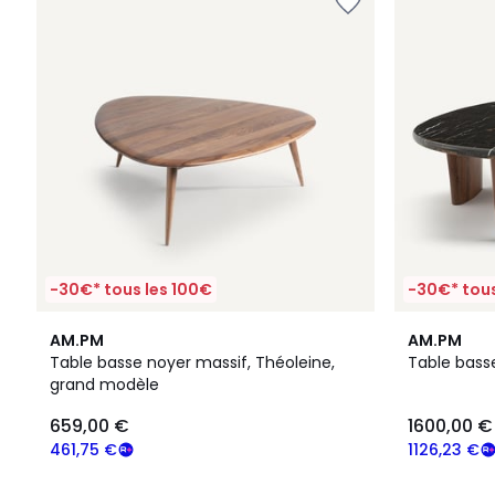
-30€* tous les 100€
-30€* tous
4,5
AM.PM
AM.PM
/ 5
Table basse noyer massif, Théoleine,
Table bass
grand modèle
659,00 €
1600,00 €
461,75 €
1126,23 €