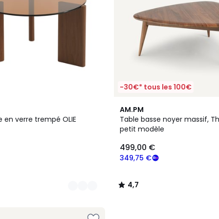
-30€* tous les 100€
4,7
AM.PM
/ 5
e en verre trempé OLIE
Table basse noyer massif, Th
petit modèle
499,00 €
349,75 €
4,7
/
5