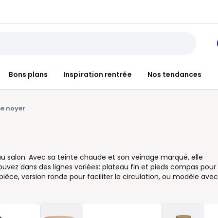
Bons plans
Inspiration rentrée
Nos tendances
e noyer
au salon. Avec sa teinte chaude et son veinage marqué, elle
rouvez dans des lignes variées: plateau fin et pieds compas pour
ièce, version ronde pour faciliter la circulation, ou modèle avec
etits objets à portée de main. Pour bien la choisir, pensez à l’
e accueille facilement apéritifs, jeux et plateaux-repas. Dans un
passage. Côté proportions, gardez une hauteur proche de l’assi
marie facilement avec un canapé en tissu clair, un tapis textu