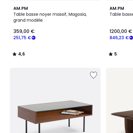
4,6
5
AM.PM
AM.PM
/ 5
/
Table basse noyer massif, Magosia,
Table bass
5
grand modèle
359,00 €
1200,00 €
251,75 €
846,23 €
4,6
5
/
/
5
5