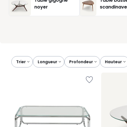
Table gigogne
Table bass
métal noir ou quelques détails en laiton. Résultat: un salon 
noyer
scandinave
sélectionnons des tables basses en noyer pensées pour sui
Trier
longueur
profondeur
hauteur