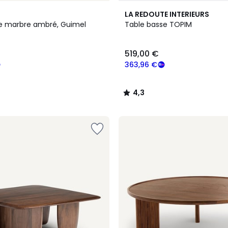
4,3
LA REDOUTE INTERIEURS
/ 5
e marbre ambré, Guimel
Table basse TOPIM
519,00 €
363,96 €
4,3
/
5