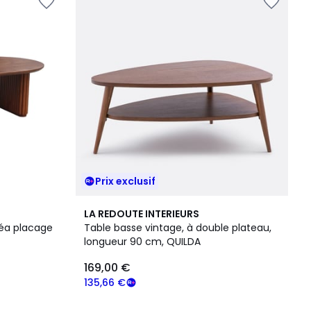
Prix exclusif
3,9
LA REDOUTE INTERIEURS
/ 5
véa placage
Table basse vintage, à double plateau,
longueur 90 cm, QUILDA
169,00 €
135,66 €