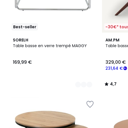
Best-seller
-30€* tous
3
4,7
SORELH
AM.PM
Couleurs
/ 5
Table basse en verre trempé MAGGY
Table bass
169,99
169,99 €
329,00 €
€.
231,64 €
4,7
/
5