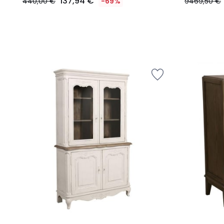
137,94 €
440,00 €
-69%
9469,50 €