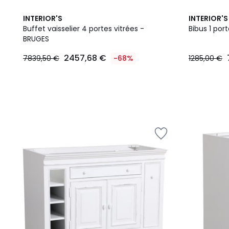
INTERIOR'S
INTERIOR'S
Buffet vaisselier 4 portes vitrées -
Bibus 1 por
BRUGES
2457,68
2457,68 €
7839,50 €
-68%
1285,00 €
€
au
lieu
de
7839,50
€
68%
de
réduction
appliquée.