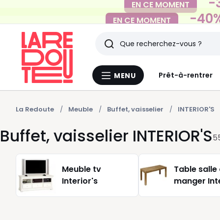
-40%
EN CE MOMENT
Rechercher
Derniers
Prêt-à-rentrer
MENU
Menu
articles
La
Redoute
vus
La Redoute
Meuble
Buffet, vaisselier
INTERIOR'S
Buffet, vaisselier INTERIOR'S
5
Meuble tv
Table salle
Interior's
manger Inte