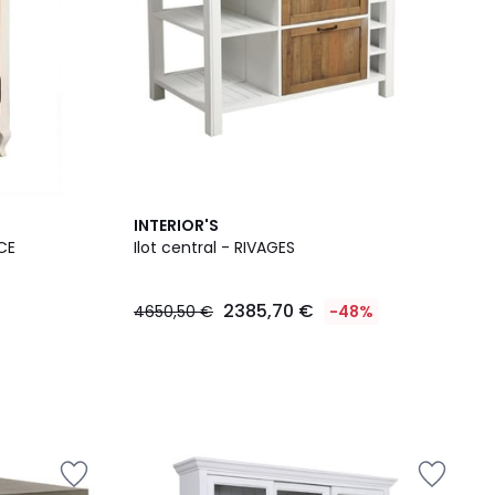
INTERIOR'S
CE
Ilot central - RIVAGES
2385,70 €
4650,50 €
-48%