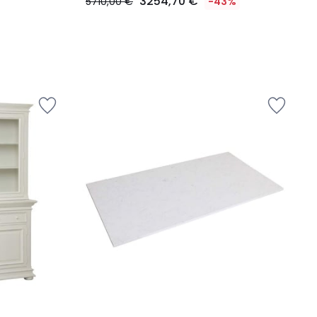
3254,70 €
5710,00 €
-43%