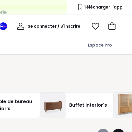
erie
Télécharger l'app
Mon
Se connecter / S'inscrire
Mon
Voir
Voir
compte
espace
mes
mon
La
favoris
panier
Espace Pro
Redoute
+
le de bureau
Buffet Interior's
ior's