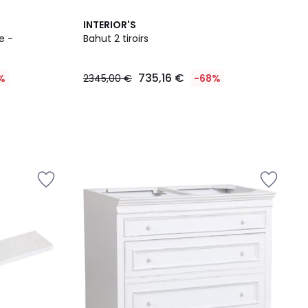
INTERIOR'S
e -
Bahut 2 tiroirs
735,16 €
%
2345,00 €
-68%