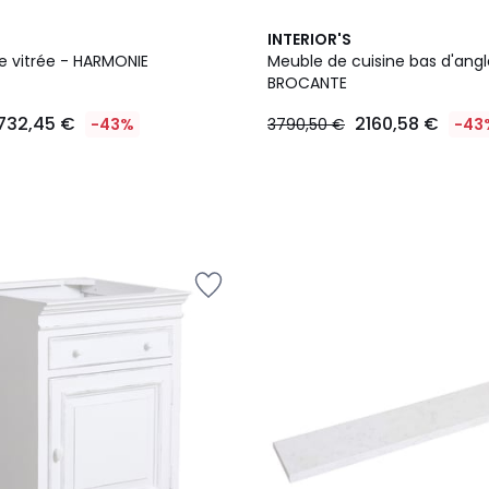
INTERIOR'S
te vitrée - HARMONIE
Meuble de cuisine bas d'angl
BROCANTE
732,45 €
2160,58 €
-43%
3790,50 €
-43