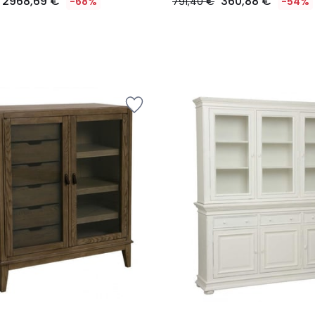
2968,69 €
360,88 €
-68%
791,40 €
-54%