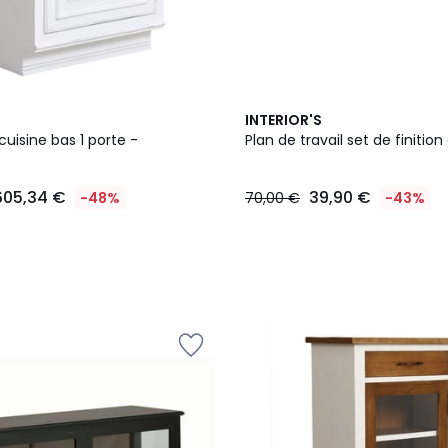
INTERIOR'S
uisine bas 1 porte -
Plan de travail set de finitio
605,34 €
39,90 €
-48%
70,00 €
-43%