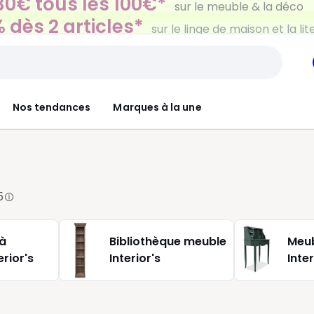
 dès 2 articles*
sur le linge de maison et la lit
Nos tendances
Marques à la une
5
 à
Bibliothèque meuble
Meub
rior's
Interior's
Inter