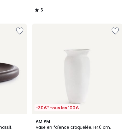
5
/
5
-30€* tous les 100€
AM.PM
assif,
Vase en faïence craquelée, H40 cm,