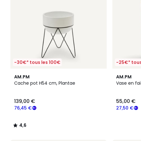
-30€* tous les 100€
-25€* tous
4,6
AM.PM
AM.PM
/ 5
Cache pot H54 cm, Plantae
Vase en fa
139,00 €
55,00 €
76,45 €
27,50 €
4,6
/
5