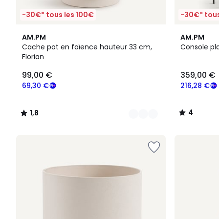
-30€* tous les 100€
-30€* tous
4
1,8
4
AM.PM
AM.PM
Couleurs
/
/
Cache pot en faïence hauteur 33 cm,
Console pl
5
5
Florian
99,00
99,00 €
359,00 €
€
souscrivez
69,30 €
216,28 €
à
notre
4
1,8
programme
/
/
pour
5
5
payer
à
la
place
69,30
€.