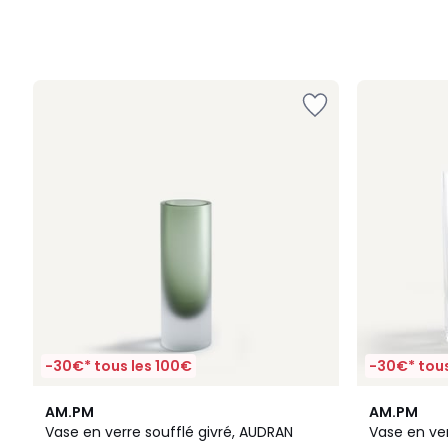
-30€* tous les 100€
-30€* tous
5
5
AM.PM
AM.PM
/
/
Vase en verre soufflé givré, AUDRAN
Vase en ver