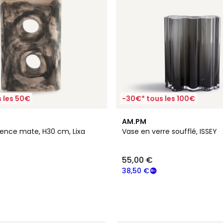
 les 50€
-30€* tous les 100€
AM.PM
ïence mate, H30 cm, Lixa
Vase en verre soufflé, ISSEY
55,00 €
38,50 €