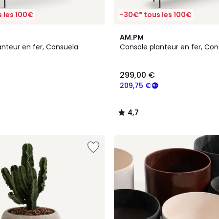
 les 100€
-30€* tous les 100€
4,7
AM.PM
/ 5
anteur en fer, Consuela
Console planteur en fer, Con
299,00 €
209,75 €
4,7
/
5