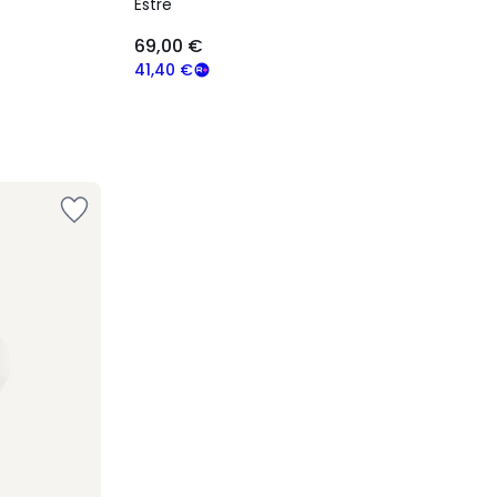
Estre
69,00 €
41,40 €