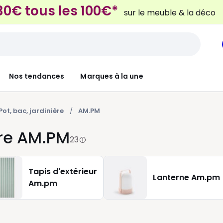
30€ tous les 100€*
sur le meuble & la déco
 dès 2 articles*
sur le linge de maison et la lit
Nos tendances
Marques à la une
Pot, bac, jardinière
AM.PM
ière AM.PM
23
Tapis d'extérieur
Lanterne Am.pm
Am.pm