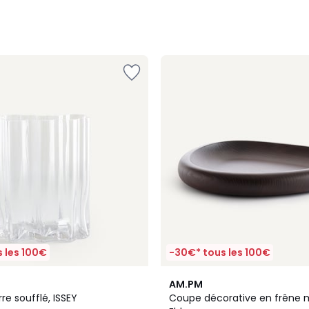
 les 100€
-30€* tous les 100€
AM.PM
re soufflé, ISSEY
Coupe décorative en frêne m