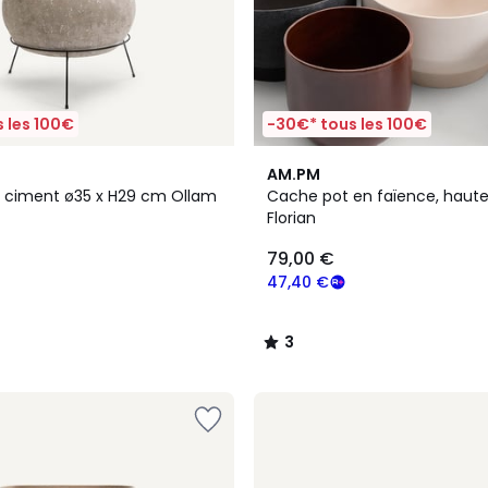
 les 100€
-30€* tous les 100€
4
3
AM.PM
Couleurs
/
 ciment ø35 x H29 cm Ollam
Cache pot en faïence, haute
5
Florian
79,00 €
47,40 €
3
/
5