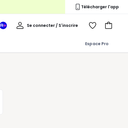
Télécharger l'app
erie
Mon
Se connecter / S'inscrire
Mon
Voir
Voir
compte
espace
mes
mon
La
favoris
panier
Espace Pro
Redoute
+