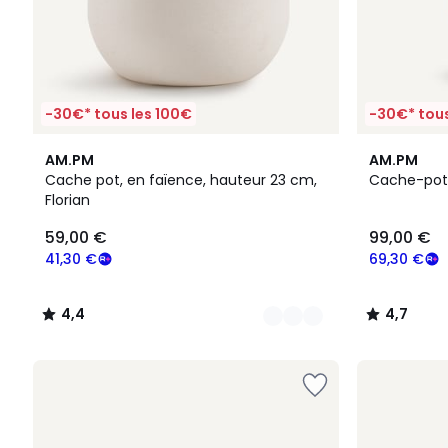
-30€* tous les 100€
-30€* tous
4
4,4
4,7
AM.PM
AM.PM
Couleurs
/ 5
/ 5
Cache pot, en faïence, hauteur 23 cm,
Cache-pot
Florian
59,00 €
99,00 €
41,30 €
69,30 €
4,4
4,7
/
/
5
5