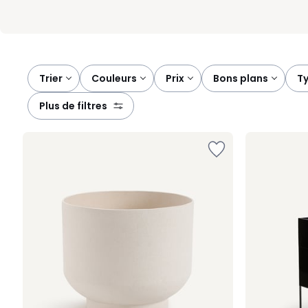
Trier
couleurs
prix
bons plans
plus de filtres