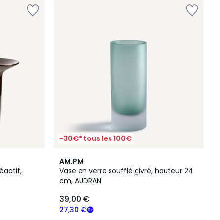
-30€* tous les 100€
5
AM.PM
/
éactif,
Vase en verre soufflé givré, hauteur 24
5
cm, AUDRAN
39,00 €
27,30 €