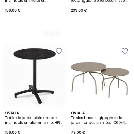
inclinable en métal et
rectangulaire effet béton lisse
aluminium 4 personnes 60x60
100x60x40 cm, RHODES
cm, OPERA
159,00 €
239,00 €
7
OVIALA
OVIALA
Table de jardin bistrot ronde
Tables basses gigognes de
Couleurs
inclinable en aluminium et HPL
jardin rondes en métal Ø60x40
4 personnes Ø60 cm, OPERA
cm et Ø40x36 cm - Par 2, VENISE
159,00 €
79,00 €