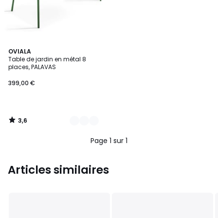
3,6
6
OVIALA
/ 5
Table de jardin en métal 8
Couleurs
places, PALAVAS
399,00 €
3,6
/
5
Page 1 sur 1
Articles similaires