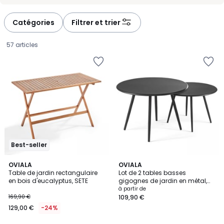
-
-
défiler
défiler
à
à
Catégories
Filtrer et trier
gauche
droite
57 articles
Best-seller
4,5
3,9
OVIALA
3
OVIALA
/ 5
/ 5
Table de jardin rectangulaire
Lot de 2 tables basses
Couleurs
en bois d'eucalyptus, SETE
gigognes de jardin en métal,
129,00
PALAVAS
à partir de
169,90 €
109,90 €
€
129,00 €
-24%
au
lieu