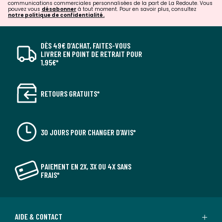
communications commerciales personnalisées de la part de La Redoute. Vous
pouvez vous
désabonner
à tout moment. Pour en savoir plus, consultez
notre politique de confidentialité.
DÈS 49€ D’ACHAT, FAITES-VOUS
LIVRER EN POINT DE RETRAIT POUR
1,95€*
RETOURS GRATUITS*
30 JOURS POUR CHANGER D'AVIS*
PAIEMENT EN 2X, 3X OU 4X SANS
FRAIS*
AIDE & CONTACT