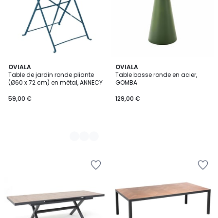
5
OVIALA
OVIALA
Table de jardin ronde pliante
Table basse ronde en acier,
Couleurs
(Ø60 x 72 cm) en métal, ANNECY
GOMBA
59,00 €
129,00 €