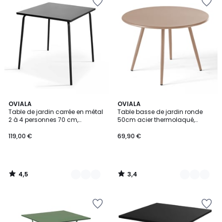
4,5
3,4
7
OVIALA
4
OVIALA
/ 5
/ 5
Table de jardin carrée en métal
Table basse de jardin ronde
Couleurs
Couleurs
2 à 4 personnes 70 cm,
50cm acier thermolaqué,
PALAVAS
PALAVAS
119,00 €
69,90 €
4,5
3,4
/
/
5
5