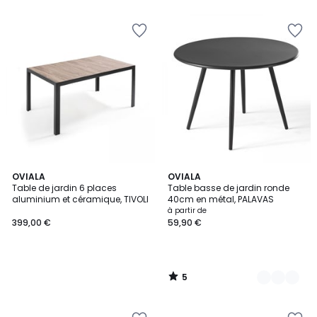
5
5
OVIALA
8
OVIALA
/
Table de jardin 6 places
Table basse de jardin ronde
Couleurs
5
aluminium et céramique, TIVOLI
40cm en métal, PALAVAS
à partir de
399,00 €
59,90 €
5
/
5