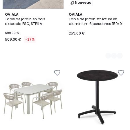
Nouveau
OVIALA
2
OVIALA
Table de jardin en bois
Table de jardin structure en
Couleurs
d'acacia FSC, STELLA
aluminium 6 personnes 150x90
cm, NOCERA
699,00 €
259,00 €
509,00 €
-27%