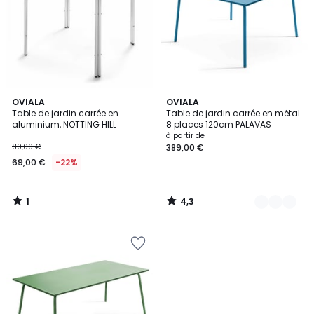
1
4,3
OVIALA
3
OVIALA
/
/ 5
Table de jardin carrée en
Table de jardin carrée en métal
Couleurs
5
aluminium, NOTTING HILL
8 places 120cm PALAVAS
à partir de
89,00 €
389,00 €
69,00 €
-22%
1
4,3
/
/
5
5