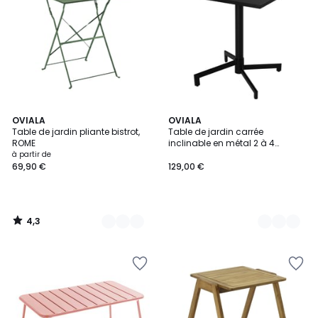
4,3
7
OVIALA
12
OVIALA
/ 5
Table de jardin pliante bistrot,
Table de jardin carrée
Couleurs
Couleurs
ROME
inclinable en métal 2 à 4
personnes 70x70 cm, PALAVAS
à partir de
69,90 €
129,00 €
4,3
/
5