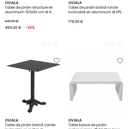
2
OVIALA
7
OVIALA
Table de jardin structure en
Table de jardin bistrot ronde
Couleurs
Couleurs
aluminium 150x90 cm et 6
inclinable en aluminium et HPL
chaises en textilène, NOCERA
4 personnes Ø70 cm, OPERA
649,00 €
179,00 €
459,00 €
-29%
5
OVIALA
OVIALA
Table de jardin bistrot carrée
Table basse de jardin
Couleurs