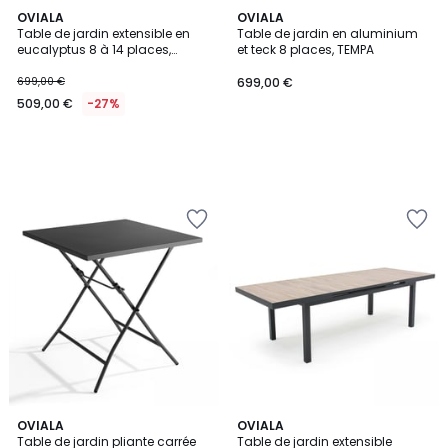
OVIALA
OVIALA
Table de jardin extensible en
Table de jardin en aluminium
eucalyptus 8 à 14 places,
et teck 8 places, TEMPA
CANET
699,00 €
699,00 €
509,00 €
-27%
4
OVIALA
OVIALA
Table de jardin pliante carrée
Table de jardin extensible
Couleurs