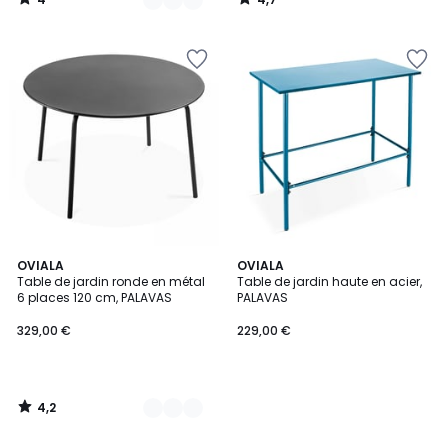
/
/
5
5
4,2
3
OVIALA
OVIALA
/ 5
Table de jardin ronde en métal
Table de jardin haute en acier,
Couleurs
6 places 120 cm, PALAVAS
PALAVAS
329,00 €
229,00 €
4,2
/
5