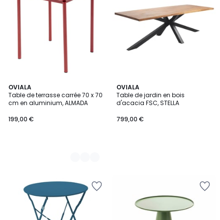
4
OVIALA
OVIALA
Table de terrasse carrée 70 x 70
Table de jardin en bois
Couleurs
cm en aluminium, ALMADA
d'acacia FSC, STELLA
199,00 €
799,00 €