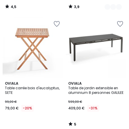
de
4,5
3,9
169,90
/
/
5
5
€
24%
de
réduction
appliquée.
5
OVIALA
OVIALA
/
Table carrée bois d'eucalyptus,
Table de jardin extensible en
5
SETE
aluminium 8 personnes GALILEE
99,00 €
599,00 €
79,00 €
-20%
409,00 €
-31%
5
/