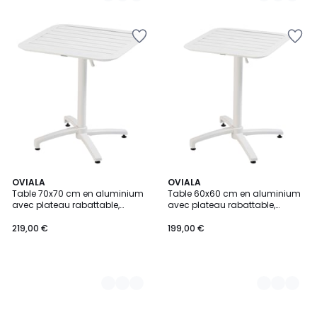
2
OVIALA
2
OVIALA
Table 70x70 cm en aluminium
Table 60x60 cm en aluminium
Couleurs
Couleurs
avec plateau rabattable,
avec plateau rabattable,
ALMADA
ALMADA
219,00 €
199,00 €