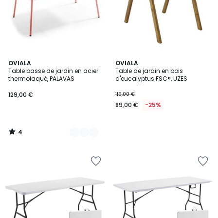
4
2
OVIALA
OVIALA
/
Table basse de jardin en acier
Table de jardin en bois
Couleurs
5
thermolaqué, PALAVAS
d'eucalyptus FSC®, UZES
129,00 €
119,00 €
89,00 €
-25%
4
/
5