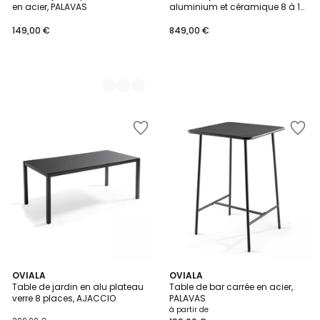
en acier, PALAVAS
aluminium et céramique 8 à 12
places, TIVOLI
149,00 €
849,00 €
OVIALA
4
OVIALA
Table de jardin en alu plateau
Table de bar carrée en acier,
Couleurs
verre 8 places, AJACCIO
PALAVAS
à partir de