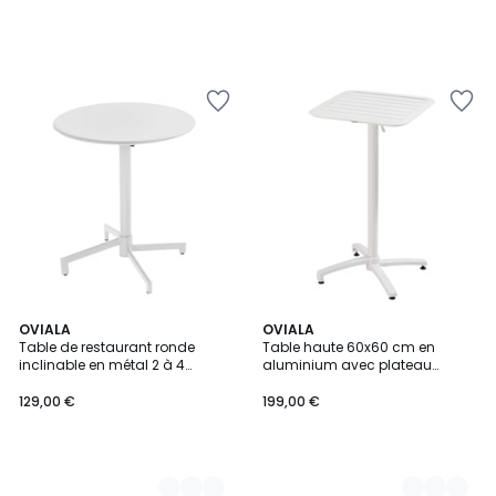
9
OVIALA
2
OVIALA
Table de restaurant ronde
Table haute 60x60 cm en
Couleurs
Couleurs
inclinable en métal 2 à 4
aluminium avec plateau
places 70x70 cm, PALAVAS
rabattable, ALMADA
129,00 €
199,00 €