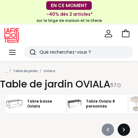
-30€ tous les 100€*
-40% dès 2 articles*
sur le meuble & la déco
sur le linge de maison et la literie
Voir
mon
La
panie
Redoute
Menu
Rechercher
Derniers
...
articles
Table de jardin
OVIALA
Table de jardin OVIALA
vus
57
Table basse
Table Oviala 8
Oviala
personnes
Précédent
Suivan