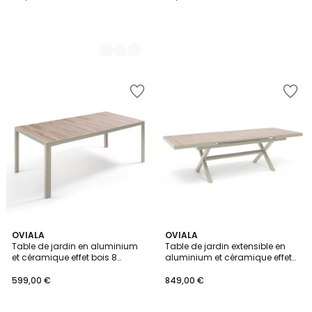
OVIALA
OVIALA
Table de jardin en aluminium
Table de jardin extensible en
et céramique effet bois 8
aluminium et céramique effet
personnes 206x100 cm, TIVOLI
bois 8 à 12 personnes
(200/260x100 cm) , TIVOLI
599,00 €
849,00 €