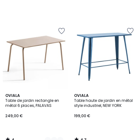
4
4,7
9
OVIALA
OVIALA
/
/ 5
Table de jardin rectangle en
Table haute de jardin en métal
Couleurs
5
métal 6 places, PALAVAS
style industriel, NEW YORK
249,00 €
199,00 €
4
4,7