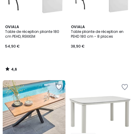
4,6
OVIALA
OVIALA
/ 5
Table de réception pliante 180
Table pliante de réception en
cm PEHD, REKKEM
PEHD 180 cm - 8 places
54,90 €
38,90 €
4,6
/
5