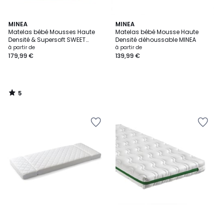
5
MINEA
MINEA
/
Matelas bébé Mousses Haute
Matelas bébé Mousse Haute
5
Densité & Supersoft SWEET
Densité déhoussable MINEA
DREAMS
à partir de
à partir de
179,99 €
139,99 €
5
/
5