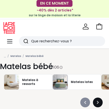
-40% dès 2 articles*
EN CE MOMENT
sur le linge de maison et la literie
-30€ tous les 100€*
sur le meuble & la déco
Voir
mon
La
panie
Redoute
Menu
Rechercher
Derniers
...
articles
Matelas
Matelas bébé
Matelas bébé
vus
106
Matelas à
Matelas latex
ressorts
Précédent
Suivan