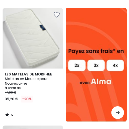
Alma
payez
sans
frais
5
LES MATELAS DE MORPHEE
/
Matelas en Mousse pour
5
Nouveau-né
à partir de
44,00 €
35,20 €
-20%
5
/
5