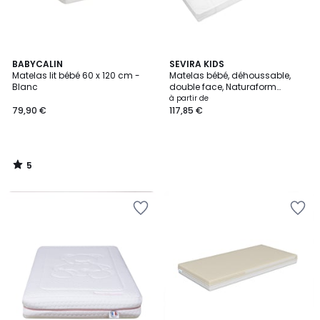
5
BABYCALIN
SEVIRA KIDS
/
Matelas lit bébé 60 x 120 cm -
Matelas bébé, déhoussable,
5
Blanc
double face, Naturaform
MAISON SEVIRA
à partir de
79,90 €
117,85 €
5
/
5