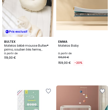
Prix exclusif
BULTEX
EMMA
Matelas bébé mousse Bultex®
Matelas Baby
primo, soutien très ferme,
accueil ferme, PILOU BÉBÉ
à partir de
à partir de
119,00 €
199,00 €
159,00 €
-20%