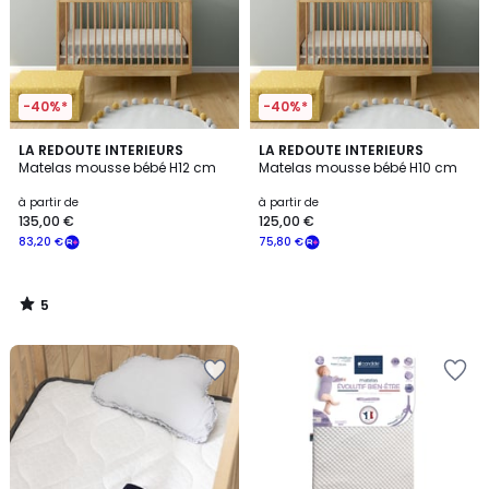
-40%*
-40%*
5
LA REDOUTE INTERIEURS
LA REDOUTE INTERIEURS
/
Matelas mousse bébé H12 cm
Matelas mousse bébé H10 cm
5
à partir de
à partir de
135,00 €
125,00 €
83,20 €
75,80 €
5
/
5