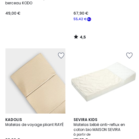
berceau KODO
49,00 €
67,90 €
55,42 €
4,5
/
5
5
2
KADOLIS
SEVIRA KIDS
/
Matelas de voyage pliant RAYÉ
Matelas bébé anti-reflux en
Couleurs
5
coton bio MAISON SEVIRA
à partir de