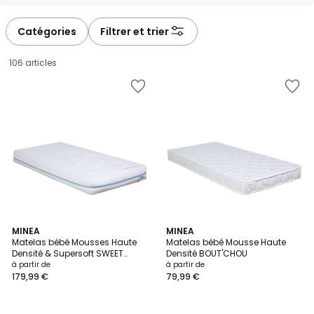
-
-
défiler
défiler
à
à
Catégories
Filtrer et trier
gauche
droite
106 articles
MINEA
MINEA
Matelas bébé Mousses Haute
Matelas bébé Mousse Haute
Densité & Supersoft SWEET
Densité BOUT'CHOU
Prix
DREAMS
à partir de
à partir de
179,99 €
79,99 €
à
partir
de