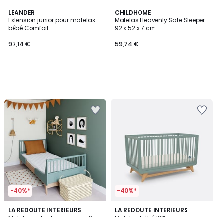
LEANDER
CHILDHOME
Extension junior pour matelas
Matelas Heavenly Safe Sleeper
bébé Comfort
92 x 52 x 7 cm
97,14 €
59,74 €
-40%*
-40%*
3,8
LA REDOUTE INTERIEURS
LA REDOUTE INTERIEURS