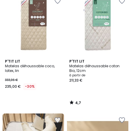
4,7
P'TIT LIT
P'TIT LIT
/ 5
Matelas déhoussable coco,
Matelas déhoussable coton
latex, lin
Bio, 12cm
à partir de
333,36 €
211,33 €
235,00 €
-30%
4,7
/
5