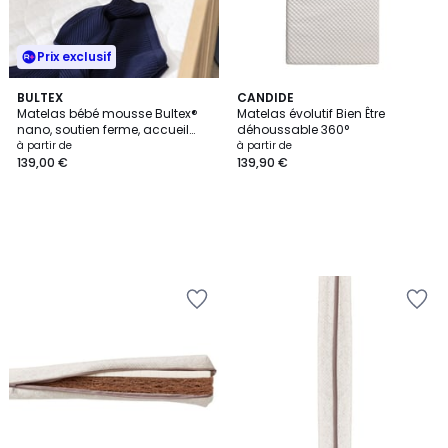
Prix exclusif
BULTEX
CANDIDE
Matelas bébé mousse Bultex®
Matelas évolutif Bien Être
nano, soutien ferme, accueil
déhoussable 360°
ferme, TICHOU BÉBÉ
à partir de
à partir de
139,00 €
139,90 €