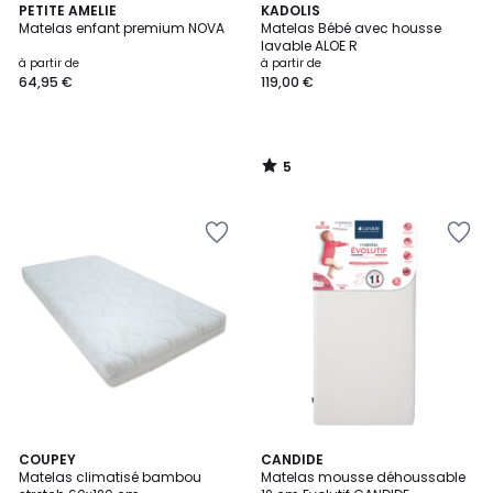
5
PETITE AMELIE
KADOLIS
/
Matelas enfant premium NOVA
Matelas Bébé avec housse
5
lavable ALOE R
à partir de
à partir de
64,95 €
119,00 €
5
/
5
4
COUPEY
CANDIDE
/
Matelas climatisé bambou
Matelas mousse déhoussable