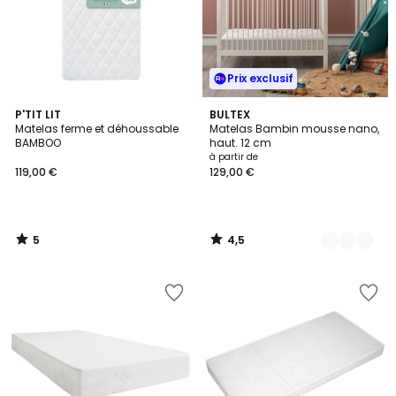
Prix exclusif
5
4,5
P'TIT LIT
2
BULTEX
/
/ 5
Matelas ferme et déhoussable
Matelas Bambin mousse nano,
Couleurs
5
BAMBOO
haut. 12 cm
à partir de
119,00 €
129,00 €
5
4,5
/
/
5
5