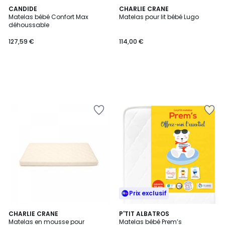
CANDIDE
CHARLIE CRANE
Matelas bébé Confort Max
Matelas pour lit bébé Lugo
déhoussable
127,59 €
114,00 €
Prix exclusif
4,5
CHARLIE CRANE
P'TIT ALBATROS
/ 5
Matelas en mousse pour
Matelas bébé Prem’s