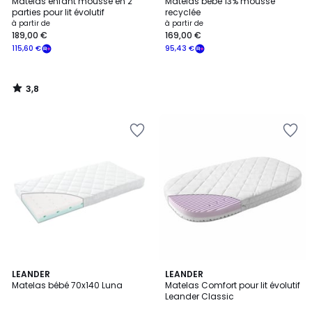
/ 5
Matelas enfant mousse en 2
Matelas bébé 13% mousse
parties pour lit évolutif
recyclée
à partir de
à partir de
189,00 €
169,00 €
115,60 €
95,43 €
3,8
/
5
LEANDER
LEANDER
Matelas bébé 70x140 Luna
Matelas Comfort pour lit évolutif
Leander Classic