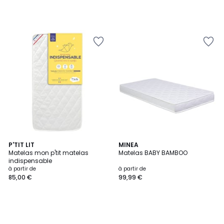
179,99
€.
P'TIT LIT
MINEA
Matelas mon p'tit matelas
Matelas BABY BAMBOO
indispensable
à partir de
à partir de
85,00 €
99,99 €