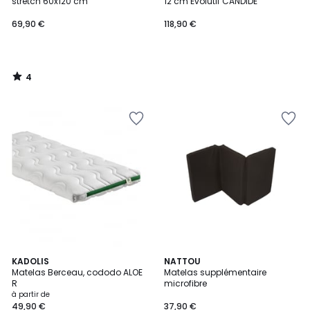
5
stretch 60x120 cm
12 cm Evolutif CANDIDE
69,90 €
118,90 €
4
/
5
KADOLIS
NATTOU
Matelas Berceau, cododo ALOE
Matelas supplémentaire
R
microfibre
à partir de
49,90 €
37,90 €