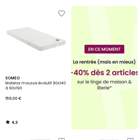
4,3
SOMEO
/ 5
Matelas mousse évolutif 90x140
à 90x190
159,00 €
4,3
/
5