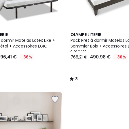
3
ERIE
OLYMPE LITERIE
/
 dormir Matelas Latex Like +
Pack Prêt à dormir Matelas La
5
tal + Accessoires EGIO
Sommier Bois + Accessoires 
à partir de
96,41 €
490,98 €
-36%
768,21 €
-36%
3
/
5