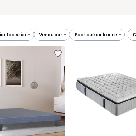
er tapissier
vendu par
fabriqué en france