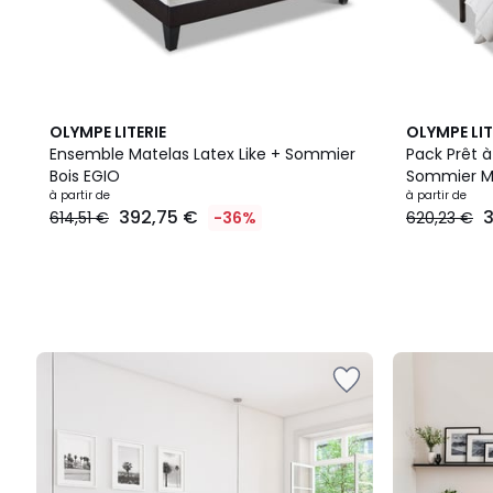
OLYMPE LITERIE
OLYMPE LIT
Ensemble Matelas Latex Like + Sommier
Pack Prêt à
Bois EGIO
Sommier Mé
à partir de
à partir de
392,75 €
3
614,51 €
-36%
620,23 €