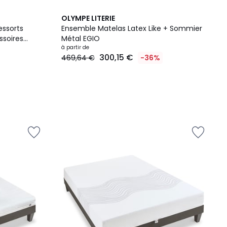
OLYMPE LITERIE
essorts
Ensemble Matelas Latex Like + Sommier
soires
Métal EGIO
à partir de
300,15 €
469,64 €
-36%