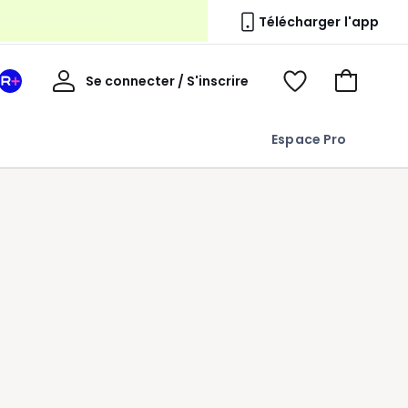
Télécharger l'app
erie
Mon
Se connecter / S'inscrire
Mon
Voir
Voir
compte
espace
mes
mon
La
favoris
panier
Espace Pro
Redoute
+