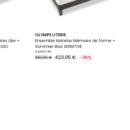
OLYMPE LITERIE
tex Like +
Ensemble Matelas Mémoire de forme +
EGIO
Sommier Bois SENSITIVE
à partir de
423,05 €
661,09 €
-36%