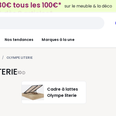
 dès 2 articles*
sur le linge de maison et la lit
Nos tendances
Marques à la une
OLYMPE LITERIE
TERIE
10
Cadre à lattes
Olympe literie