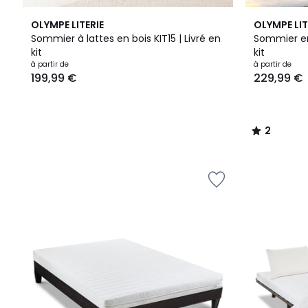
2
OLYMPE LITERIE
OLYMPE LIT
/
Sommier à lattes en bois KIT15 | Livré en
Sommier en 
5
kit
kit
Prix
à partir de
à partir de
199,99 €
229,99 €
à
partir
de
199,99
2
€.
/
5