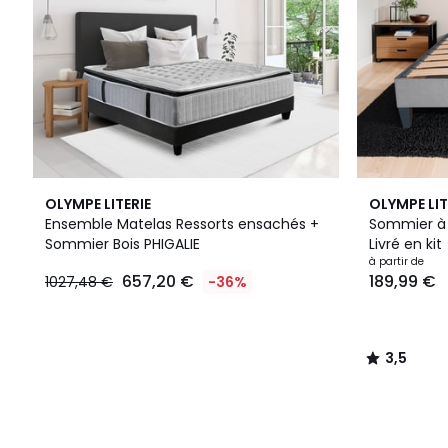
3,5
OLYMPE LITERIE
OLYMPE LIT
/ 5
Ensemble Matelas Ressorts ensachés +
Sommier à 
Sommier Bois PHIGALIE
Livré en kit
à partir de
657,20 €
189,99 €
1027,48 €
-36%
3,5
/
5