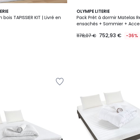
ERIE
OLYMPE LITERIE
bois TAPISSIER KIT | Livré en
Pack Prêt à dormir Matelas R
ensachés + Sommier + Acces
PHIGALIE
752,93 €
1178,07 €
-36%