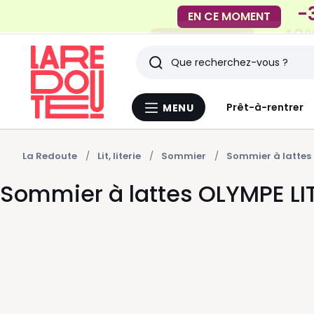
-40%
EN CE MOMENT
Rechercher
Derniers
Prêt-à-rentrer
MENU
Menu
articles
La
Redoute
vus
La Redoute
Lit, literie
Sommier
Sommier à lattes
Sommier à lattes OLYMPE LI