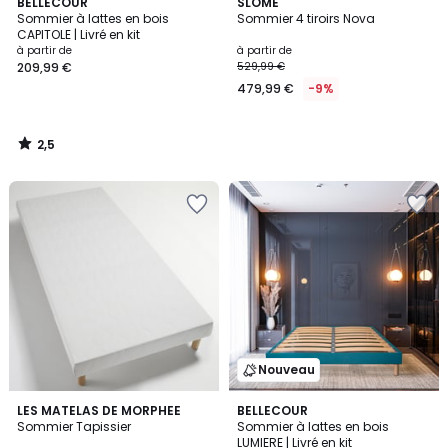
2,5
BELLECOUR
SLOME
/ 5
Sommier à lattes en bois
Sommier 4 tiroirs Nova
CAPITOLE | Livré en kit
à partir de
à partir de
209,99 €
529,99 €
479,99 €
-9%
2,5
/
5
Nouveau
2,7
2
LES MATELAS DE MORPHEE
BELLECOUR
/ 5
Sommier Tapissier
Sommier à lattes en bois
Couleurs
LUMIERE | Livré en kit