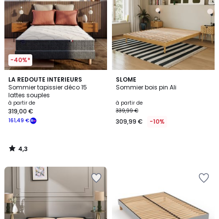
-40%*
4,3
LA REDOUTE INTERIEURS
SLOME
/ 5
Sommier tapissier déco 15
Sommier bois pin Ali
lattes souples
à partir de
à partir de
319,00 €
339,99 €
161,49 €
309,99 €
-10%
4,3
/
5