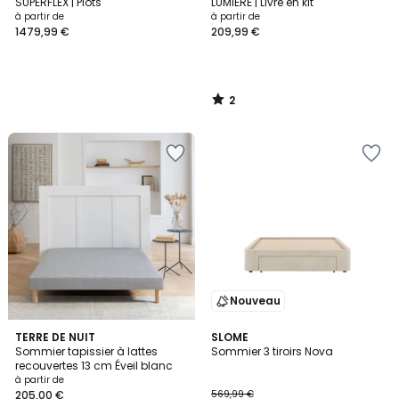
5
SUPERFLEX | Plots
LUMIERE | Livré en kit
à partir de
à partir de
1479,99 €
209,99 €
2
/
5
Nouveau
2
TERRE DE NUIT
SLOME
Sommier tapissier à lattes
Sommier 3 tiroirs Nova
Couleurs
recouvertes 13 cm Éveil blanc
à partir de
205,00 €
569,99 €