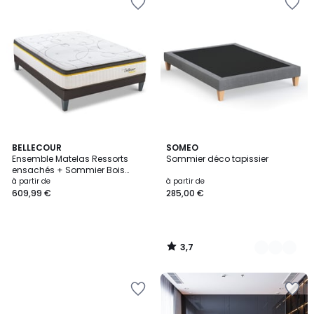
3,7
BELLECOUR
8
SOMEO
/ 5
Ensemble Matelas Ressorts
Sommier déco tapissier
Couleurs
ensachés + Sommier Bois
BELLECOUR 3.0
à partir de
à partir de
609,99 €
285,00 €
3,7
/
5