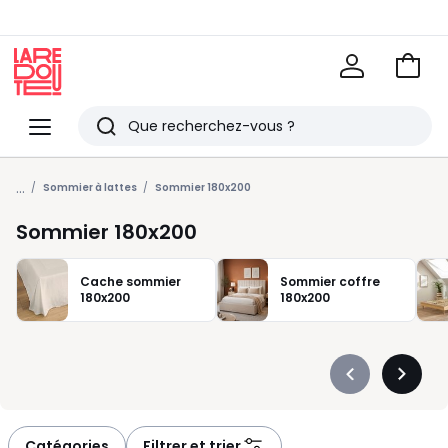
Voir
mon
La
panie
Redoute
Menu
Rechercher
Derniers
...
articles
Sommier à lattes
Sommier 180x200
vus
Sommier 180x200
Cache sommier
Sommier coffre
180x200
180x200
Précédent
Suivan
-
-
défiler
défiler
à
à
Catégories
Filtrer et trier