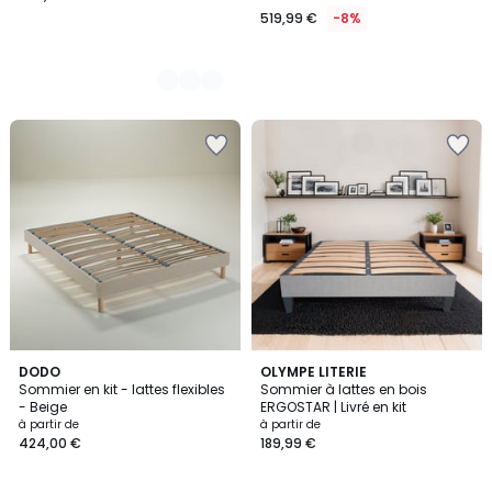
519,99 €
-8%
3,5
DODO
OLYMPE LITERIE
/ 5
Sommier en kit - lattes flexibles
Sommier à lattes en bois
- Beige
ERGOSTAR | Livré en kit
à partir de
à partir de
424,00 €
189,99 €