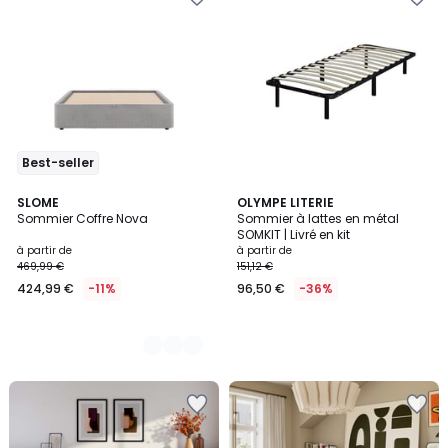
Best-seller
3
SLOME
OLYMPE LITERIE
Sommier Coffre Nova
Sommier à lattes en métal
Couleurs
SOMKIT | Livré en kit
à partir de
à partir de
469,99 €
151,12 €
424,99 €
-11%
96,50 €
-36%