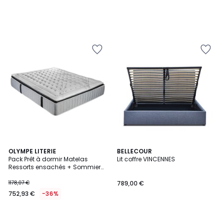
OLYMPE LITERIE
BELLECOUR
Pack Prêt à dormir Matelas
Lit coffre VINCENNES
Ressorts ensachés + Sommier
+ Accessoires PHIGALIE
1178,07 €
789,00 €
752,93 €
-36%