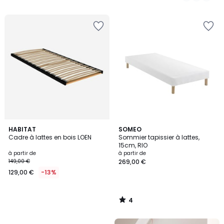
4
HABITAT
SOMEO
/
Cadre à lattes en bois LOEN
Sommier tapissier à lattes,
5
15cm, RIO
à partir de
à partir de
149,00 €
269,00 €
129,00 €
-13%
4
/
5