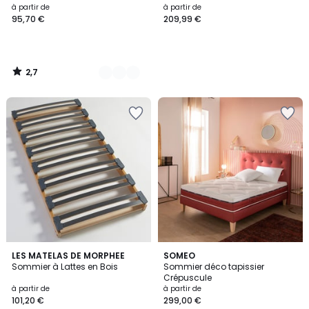
à partir de
à partir de
95,70 €
209,99 €
2,7
/
5
4,2
1
2
LES MATELAS DE MORPHEE
SOMEO
/ 5
/
Sommier à Lattes en Bois
Sommier déco tapissier
Couleurs
5
Crépuscule
à partir de
à partir de
101,20 €
299,00 €