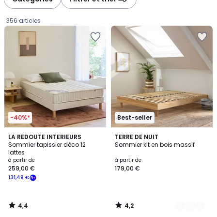
gauche
droite
356 articles
-40%*
Best-seller
4,4
4,2
LA REDOUTE INTERIEURS
5
TERRE DE NUIT
/ 5
/ 5
Sommier tapissier déco 12
Sommier kit en bois massif
Couleurs
lattes
Prix
à partir de
à partir de
259,00 €
179,00 €
à
131,49 €
partir
de
259,00
4,4
4,2
€
/
/
5
5