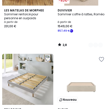
-40%*
2,8
LES MATELAS DE MORPHEE
2
DUVIVIER
/ 5
Sommier renforcé pour
Sommier coffre à lattes, Roméo
Couleurs
personne en surpoids
à partir de
à partir de
231,00 €
1549,00 €
857,49 €
2,8
/
5
Nouveau