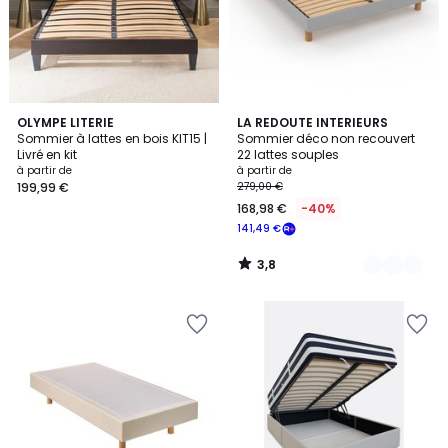
3,8
OLYMPE LITERIE
2
LA REDOUTE INTERIEURS
/ 5
Sommier à lattes en bois KIT15 |
Sommier déco non recouvert
Couleurs
Livré en kit
22 lattes souples
à partir de
à partir de
199,99 €
279,00 €
168,98 €
-40%
141,49 €
3,8
/
5