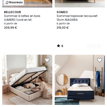
Nouveau
5
BELLECOUR
3
SOMEO
/
Sommier à lattes en bois
Sommier tapissier recouvert
Couleurs
5
LUMIERE | Livré en kit
13cm NIAGARA
à partir de
à partir de
209,99 €
219,00 €
5
/
5