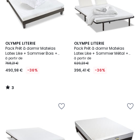
3
OLYMPE LITERIE
OLYMPE LITERIE
/
Pack Prêt à dormir Matelas
Pack Prêt à dormir Matelas
5
Latex Like + Sommier Bois +
Latex Like + Sommier Métal +
Accessoires EGIO
Accessoires EGIO
à partir de
à partir de
768,21 €
620,23 €
490,98 €
-36%
396,41 €
-36%
3
/
5