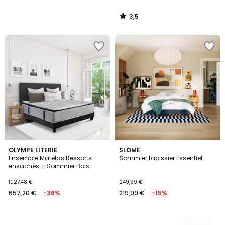
3,5
/
5
OLYMPE LITERIE
3
SLOME
Ensemble Matelas Ressorts
Sommier tapissier Essentiel
Couleurs
ensachés + Sommier Bois
PHIGALIE
1027,48 €
249,99 €
657,20 €
-36%
219,99 €
-15%