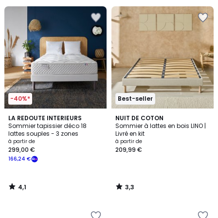
souscrivez
à
notre
programme
pour
payer
à
la
place
131,49
€.
-40%*
Best-seller
4,1
3,3
LA REDOUTE INTERIEURS
NUIT DE COTON
/ 5
/ 5
Sommier tapissier déco 18
Sommier à lattes en bois LINO |
lattes souples - 3 zones
Livré en kit
à partir de
à partir de
299,00 €
209,99 €
166,24 €
4,1
3,3
/
/
5
5