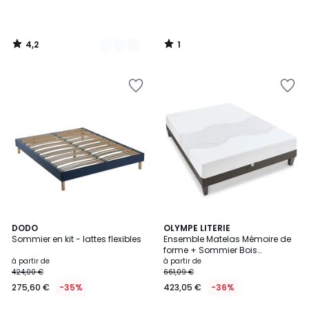
4,2
1
/
/
5
5
1
DODO
OLYMPE LITERIE
/
Sommier en kit - lattes flexibles
Ensemble Matelas Mémoire de
5
forme + Sommier Bois
SENSITIVE
à partir de
à partir de
424,00 €
661,09 €
275,60 €
-35%
423,05 €
-36%