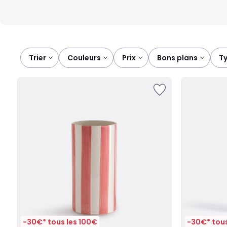
Trier
couleurs
prix
bons plans
-30€* tous les 100€
-30€* tous