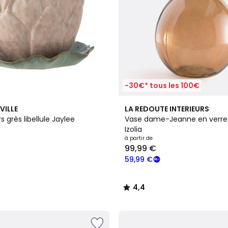
-30€* tous les 100€
4
4,4
ILLE
LA REDOUTE INTERIEURS
Couleurs
/ 5
Pot de fleurs grès libellule Jaylee
Vase dame-Jeanne en verre
Izolia
à partir de
99,99 €
59,99 €
4,4
/
5