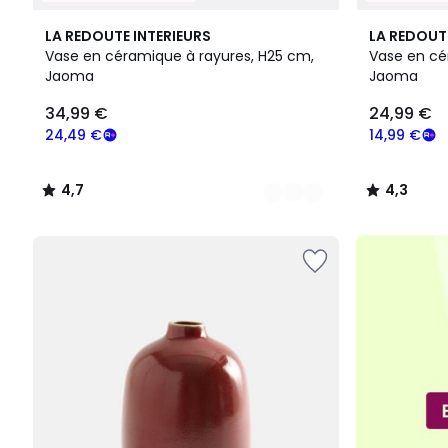
7
4,7
7
4,3
LA REDOUTE INTERIEURS
LA REDOUT
Couleurs
/ 5
Couleurs
/ 5
Vase en céramique à rayures, H25 cm,
Vase en cé
Jaoma
Jaoma
34,99
34,99 €
24,99 €
€
souscrivez
24,49 €
14,99 €
à
notre
4,7
4,3
programme
/
/
pour
5
5
payer
à
la
place
24,49
€.