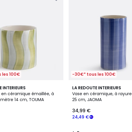
 les 100€
-30€* tous les 100€
5
E INTERIEURS
LA REDOUTE INTERIEURS
/
en céramique émaillée, à
Vase en céramique, à rayure
5
iamètre 14 cm, TOUMA
25 cm, JAOMA
34,99 €
24,49 €