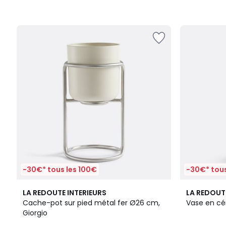
-30€* tous les 100€
-30€* tous
2
4,1
3
4,5
LA REDOUTE INTERIEURS
LA REDOUT
Couleurs
/ 5
Couleurs
/ 5
Cache-pot sur pied métal fer Ø26 cm,
Vase en cé
Giorgio