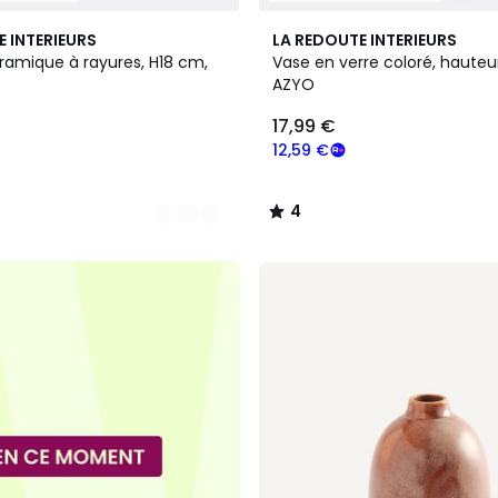
4
E INTERIEURS
LA REDOUTE INTERIEURS
/
ramique à rayures, H18 cm,
Vase en verre coloré, hauteur
5
AZYO
17,99 €
12,59 €
4
/
5