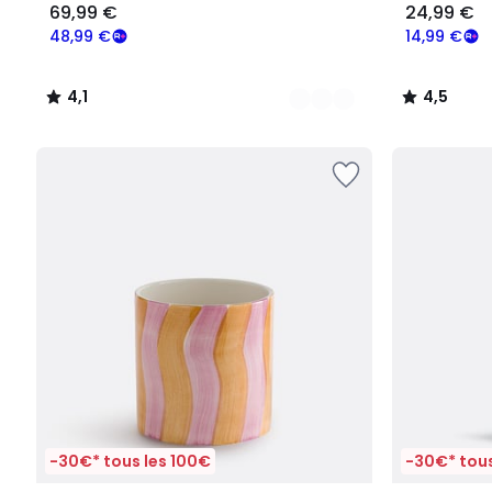
69,99 €
24,99 €
48,99 €
14,99 €
4,1
4,5
/
/
5
5
-30€* tous les 100€
-30€* tous