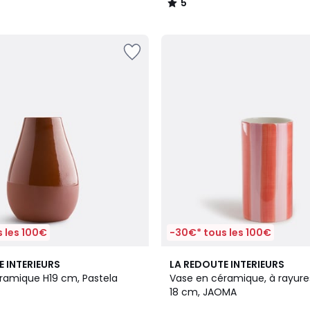
5
/
5
 les 100€
-30€* tous les 100€
5
E INTERIEURS
LA REDOUTE INTERIEURS
/
ramique H19 cm, Pastela
Vase en céramique, à rayure
5
18 cm, JAOMA