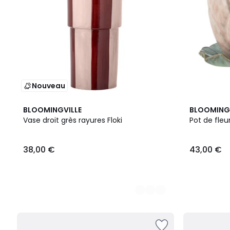
Nouveau
2
BLOOMINGVILLE
BLOOMINGV
Couleurs
Vase droit grès rayures Floki
38,00 €
43,00 €