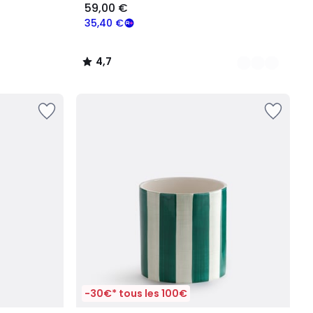
59,00 €
35,40 €
4,7
/
5
-30€* tous les 100€