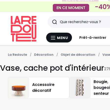
-40%
EN CE MOMENT
Rechercher
Derniers
Prêt-à-rentrer
MENU
Menu
articles
La
Redoute
vus
La Redoute
Décoration
Objet de décoration
Vase
Vase, cache pot d'intérieur
27
Bougie,
Accessoire
bougeoi
décoratif
senteur