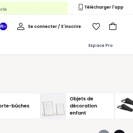
erie
Télécharger l'app
Mon
Se connecter / S'inscrire
Mon
Voir
Voir
compte
espace
mes
mon
La
favoris
panier
Espace Pro
Redoute
+
Objets de
orte-bûches
décoration
enfant