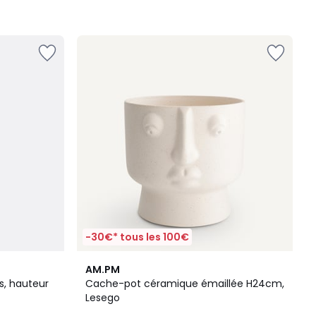
-30€* tous les 100€
4
4,7
AM.PM
Couleurs
/ 5
s, hauteur
Cache-pot céramique émaillée H24cm,
Lesego