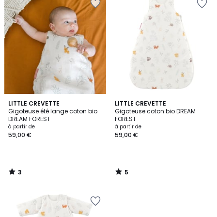
3
5
LITTLE CREVETTE
LITTLE CREVETTE
/
/
Gigoteuse été lange coton bio
Gigoteuse coton bio DREAM
5
5
DREAM FOREST
FOREST
à partir de
à partir de
59,00 €
59,00 €
3
5
/
/
5
5