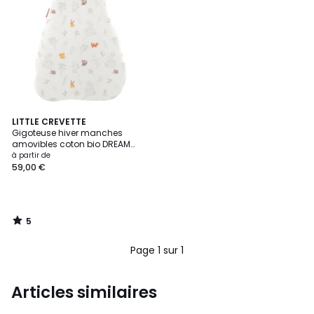
5
LITTLE CREVETTE
/
Gigoteuse hiver manches
5
amovibles coton bio DREAM
FOREST
à partir de
59,00 €
5
/
5
Page 1 sur 1
Articles similaires