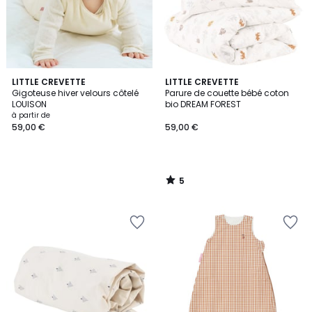
5
LITTLE CREVETTE
LITTLE CREVETTE
/
Gigoteuse hiver velours côtelé
Parure de couette bébé coton
5
LOUISON
bio DREAM FOREST
à partir de
59,00 €
59,00 €
5
/
5