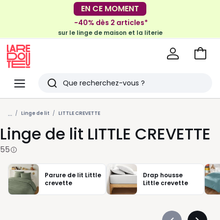
-40% dès 2 articles*
sur le linge de maison et la literie
EN CE MOMENT
-30€ tous les 100€*
sur le meuble & la déco
Voir
mon
La
panie
Redoute
Menu
Rechercher
Derniers
...
articles
Linge de lit
LITTLE CREVETTE
Linge de lit LITTLE CREVETTE
vus
55
Parure de lit Little
Drap housse
crevette
Little crevette