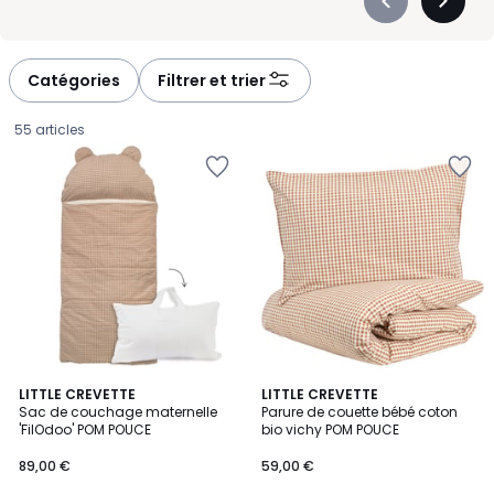
Précédent
Suivan
-
-
défiler
défiler
à
à
Catégories
Filtrer et trier
gauche
droite
55 articles
LITTLE CREVETTE
LITTLE CREVETTE
Sac de couchage maternelle
Parure de couette bébé coton
'FilOdoo' POM POUCE
bio vichy POM POUCE
89,00
89,00 €
59,00 €
€.