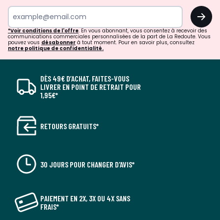
OK
*Voir conditions de l'offre
. En vous abonnant, vous consentez à recevoir des
communications commerciales personnalisées de la part de La Redoute. Vous
pouvez vous
désabonner
à tout moment. Pour en savoir plus, consultez
notre politique de confidentialité.
DÈS 49€ D’ACHAT, FAITES-VOUS
LIVRER EN POINT DE RETRAIT POUR
1,95€*
RETOURS GRATUITS*
30 JOURS POUR CHANGER D'AVIS*
PAIEMENT EN 2X, 3X OU 4X SANS
FRAIS*