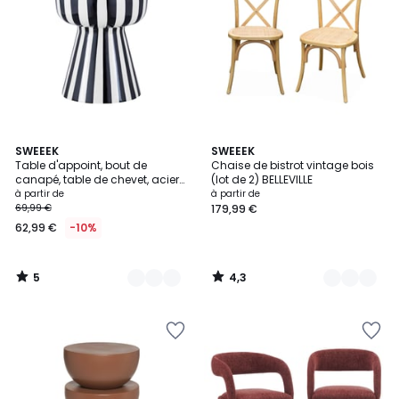
5
4,3
6
SWEEEK
5
SWEEEK
/
/ 5
Table d'appoint, bout de
Chaise de bistrot vintage bois
Couleurs
Couleurs
5
canapé, table de chevet, acier
(lot de 2) BELLEVILLE
émaillé rayures bicolores Ø34 x
à partir de
à partir de
H41cm ZIGGY
69,99 €
179,99 €
62,99 €
-10%
5
4,3
/
/
5
5