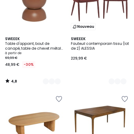
Nouveau
4,8
7
SWEEEK
4
SWEEEK
/ 5
Table d'appoint, bout de
Fauteuil contemporain tissu (lot
Couleurs
Couleurs
canapé, table de chevet métal
de 2) ALESSIA
Ø32 x H46,5cm COUMBA
à partir de
69,99 €
229,99 €
48,99 €
-30%
4,8
/
5