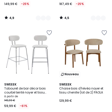
149,99 €
-25%
187,49 €
-25%
4,9
4,5
/
/
5
5
Nouveau
3
SWEEEK
2
SWEEEK
Tabouret de bar décor bois
Chaise bois d'hévéa noyer et
Couleurs
Couleurs
courbé teinté noyer et tissu
tissu chenille (lot de 2) PAOLA
déperlant pieds chromé
à partir de
76,5cm (lot de 2) ERIN
149,99 €
129,99 €
59,99 €
-61%