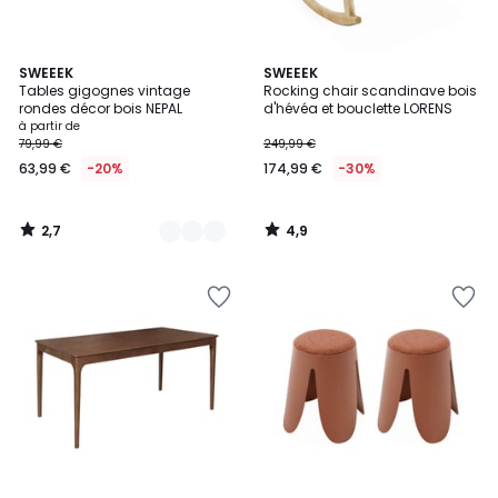
2,7
4,9
2
SWEEEK
SWEEEK
/ 5
/ 5
Tables gigognes vintage
Rocking chair scandinave bois
Couleurs
rondes décor bois NEPAL
d'hévéa et bouclette LORENS
à partir de
79,99 €
249,99 €
63,99 €
-20%
174,99 €
-30%
2,7
4,9
/
/
5
5