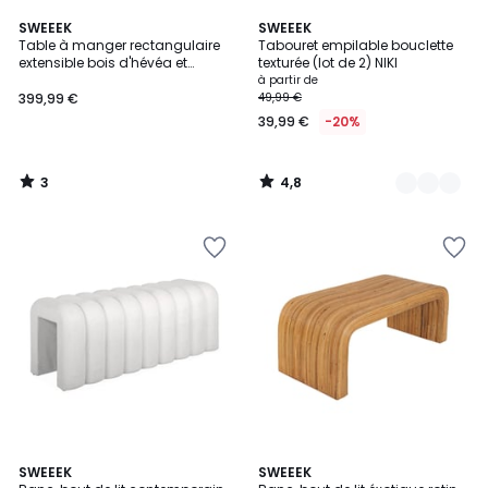
3
4,8
SWEEEK
9
SWEEEK
/
/ 5
Table à manger rectangulaire
Tabouret empilable bouclette
Couleurs
5
extensible bois d'hévéa et
texturée (lot de 2) NIKI
placage frêne 6-8 places ELENA
à partir de
399,99 €
49,99 €
39,99 €
-20%
3
4,8
/
/
5
5
4,4
5
5
SWEEEK
SWEEEK