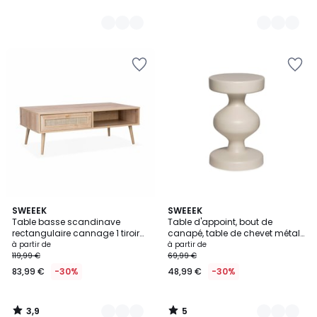
3,9
5
2
SWEEEK
4
SWEEEK
/ 5
/
Table basse scandinave
Table d'appoint, bout de
Couleurs
Couleurs
5
rectangulaire cannage 1 tiroir
canapé, table de chevet métal
BOHÈME
Ø29,5 x H48,5cm HAWA
à partir de
à partir de
119,99 €
69,99 €
83,99 €
-30%
48,99 €
-30%
3,9
5
/
/