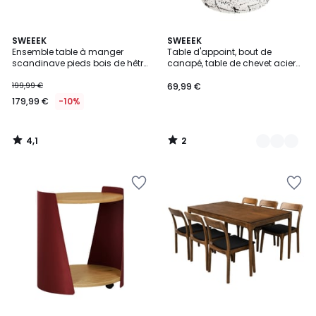
4,1
2
SWEEEK
2
SWEEEK
/ 5
/
Ensemble table à manger
Table d'appoint, bout de
Couleurs
5
scandinave pieds bois de hêtre
canapé, table de chevet acier
4 chaises HEDVIG 120X80CM
émaillé, motif moucheté Ø33 x H
47cm ZINA
199,99 €
69,99 €
179,99 €
-10%
4,1
2
/
/
5
5