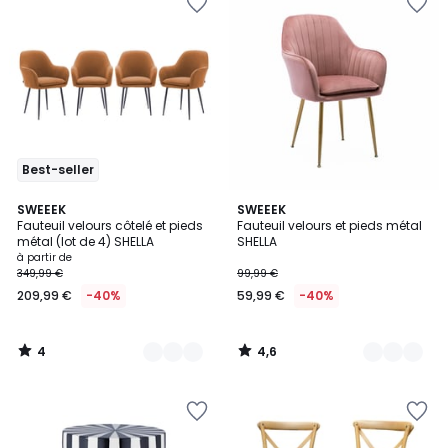
Best-seller
4
4,6
5
SWEEEK
2
SWEEEK
/
/ 5
Fauteuil velours côtelé et pieds
Fauteuil velours et pieds métal
Couleurs
Couleurs
5
métal (lot de 4) SHELLA
SHELLA
à partir de
349,99 €
99,99 €
209,99 €
-40%
59,99 €
-40%
4
4,6
/
/
5
5