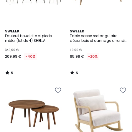
5
5
SWEEEK
SWEEEK
/
/
Fauteuil bouclette et pieds
Table basse rectangulaire
5
5
métal (lot de 4) SHELLA
décor bois et cannage arrondi
1 tiroir EVA
349,99 €
119,99 €
209,99 €
-40%
95,99 €
-20%
5
5
/
/
5
5