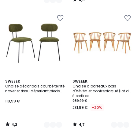
/
5
4,3
4,7
2
SWEEEK
3
SWEEEK
/ 5
/ 5
Chaise décor bois courbé teinté
Chaise à barreaux bois
Couleurs
Couleurs
noyer et tissu déperlant pieds
d'hévéa et contreplaqué (lot de
métal noir (lot de 2) ERIN
4) PAULA
à partir de
119,99 €
289,99 €
231,99 €
-20%
4,3
4,7
/
/
5
5