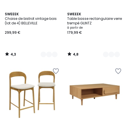
4,3
4,8
5
SWEEEK
3
SWEEEK
/ 5
/ 5
Chaise de bistrot vintage bois
Table basse rectangulaire verre
Couleurs
Couleurs
(lot de 4) BELLEVILLE
trempé GLINTZ
à partir de
299,99 €
179,99 €
4,3
4,8
/
/
5
5