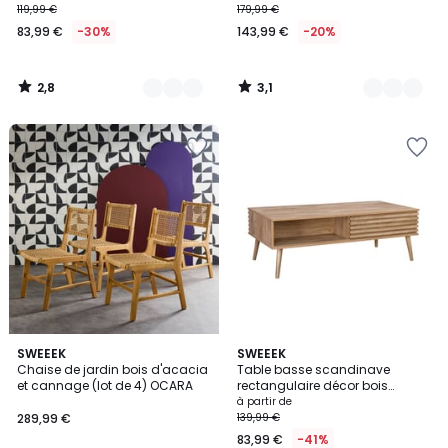
119,99 €
179,99 €
83,99 €
-30%
143,99 €
-20%
2,8
3,1
/
/
5
5
1
3,4
SWEEEK
2
SWEEEK
/
/ 5
Chaise de jardin bois d'acacia
Table basse scandinave
Couleurs
5
et cannage (lot de 4) OCARA
rectangulaire décor bois
rainuré 1 porte coulissante
à partir de
MADERE
289,99 €
139,99 €
83,99 €
-41%