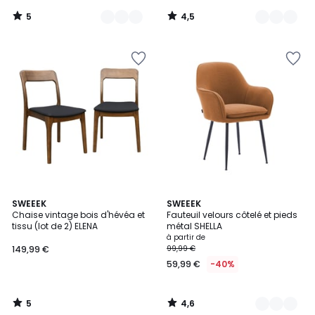
48,99
5
4,5
€
/
/
5
5
au
lieu
de
69,99
€
30%
de
réduction
appliquée.
5
4,6
SWEEEK
4
SWEEEK
/
/ 5
Chaise vintage bois d'hévéa et
Fauteuil velours côtelé et pieds
Couleurs
5
tissu (lot de 2) ELENA
métal SHELLA
à partir de
149,99 €
99,99 €
59,99 €
-40%
5
4,6
/
/