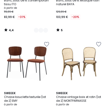
/ 5
/
Banc, bout de lit contemporain
Banc, bout de lit éxotique rotin
Couleurs
5
tissu ITO
naturel BAYA
à partir de
119,99 €
129,99 €
83,99 €
-31%
103,99 €
-20%
4,4
5
/
/
5
5
2,8
3,1
5
SWEEEK
4
SWEEEK
/ 5
/
Chaise bouclette texturée (lot
Chaise vintage bois et rotin (lot
Couleurs
Couleurs
5
de 2) EMY
de 2) MONTPARNASSE
à partir de
à partir de