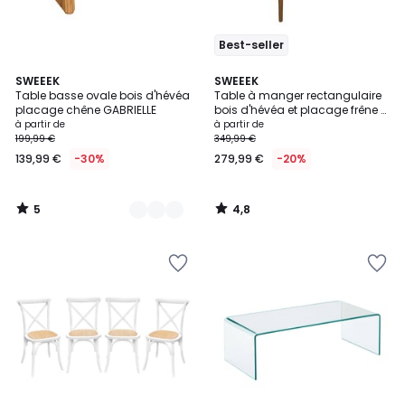
Best-seller
5
4,8
3
SWEEEK
SWEEEK
/
/ 5
Table basse ovale bois d'hévéa
Table à manger rectangulaire
Couleurs
5
placage chêne GABRIELLE
bois d'hévéa et placage frêne 8
places ELENA
à partir de
à partir de
199,99 €
349,99 €
139,99 €
-30%
279,99 €
-20%
5
4,8
/
/
5
5