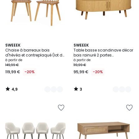
4,9
3
3
SWEEEK
2
SWEEEK
/ 5
/
Chaise à barreaux bois
Table basse scandinave décor
Couleurs
Couleurs
5
d'hévéa et contreplaqué (lot de
bois rainuré 2 portes
2) PAULA
coulissantes LEGACY
à partir de
à partir de
149,99 €
119,99 €
119,99 €
-20%
95,99 €
-20%
4,9
3
/
/
5
5