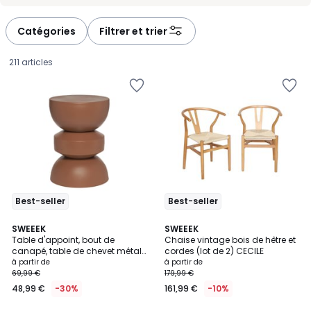
-
-
défiler
défiler
à
à
Catégories
Filtrer et trier
gauche
droite
211 articles
Best-seller
Best-seller
5
4,5
7
SWEEEK
6
SWEEEK
/
/ 5
Table d'appoint, bout de
Chaise vintage bois de hêtre et
Couleurs
Couleurs
5
canapé, table de chevet métal
cordes (lot de 2) CECILE
Prix
Ø32 x H43,5cm ASSA
à partir de
à partir de
69,99 €
179,99 €
à
48,99 €
-30%
161,99 €
-10%
partir
de