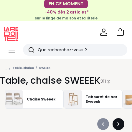
-40% dès 2 articles*
EN CE MOMENT
sur le linge de maison et la literie
-30€ tous les 100€*
sur le meuble & la déco
Voir
mon
La
panie
Redoute
Menu
Rechercher
Derniers
...
articles
Table, chaise
SWEEEK
Table, chaise SWEEEK
vus
211
Tabouret de bar
Chaise Sweeek
Sweeek
Précédent
Suivan