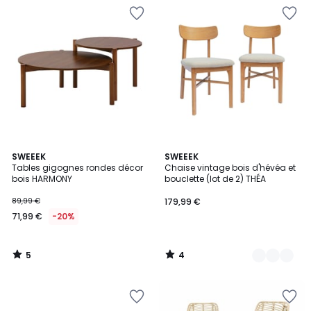
5
4
SWEEEK
2
SWEEEK
/
/
Tables gigognes rondes décor
Chaise vintage bois d'hévéa et
Couleurs
5
5
bois HARMONY
bouclette (lot de 2) THÉA
89,99 €
179,99 €
71,99 €
-20%
5
4
/
/
5
5