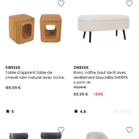
5
4,8
SWEEEK
4
SWEEEK
/
/ 5
Table d'appoint, table de
Banc coffre, bout de lit avec
Couleurs
5
chevet rotin naturel avec niche
revêtement bouclette SHERPA
(lot de 2) BAYA
à partir de
189,99 €
99,99 €
69,99 €
-30%
5
4,8
/
/
5
5