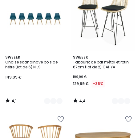
4,1
4,4
3
SWEEEK
2
SWEEEK
/ 5
/ 5
Chaise scandinave bois de
Tabouret de bar métal et rotin
Couleurs
Couleurs
hêtre (lot de 6) NILS
67cm (lot de 2) CAHYA
149,99 €
199,99 €
129,99 €
-35%
4,1
4,4
/
/
5
5