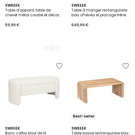
2
SWEEEK
SWEEEK
Table d'appoint, table de
Table à manger rectangulaire
Couleurs
chevet métal courbé et décor
bois d'hévéa et placage frêne 6
bois avec roulettes MOLTO
chaises ELENA
59,99 €
649,99 €
Best-seller
5
4,6
4
SWEEEK
2
SWEEEK
/
/ 5
Banc coffre, bout de lit
Table basse rectangulaire bois
Couleurs
Couleurs