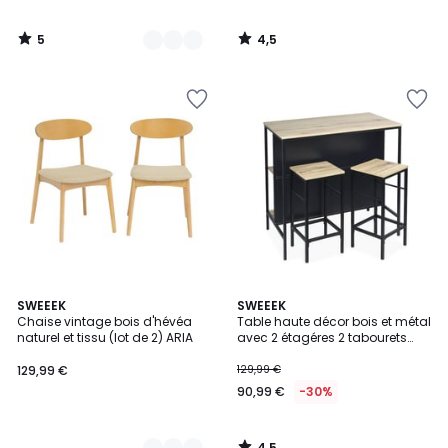
5
4,5
/
/
5
5
4,5
3
SWEEEK
SWEEEK
/ 5
Chaise vintage bois d'hévéa
Table haute décor bois et métal
Couleurs
naturel et tissu (lot de 2) ARIA
avec 2 étagéres 2 tabourets
LOFT
129,99 €
129,99 €
90,99 €
-30%
4,5