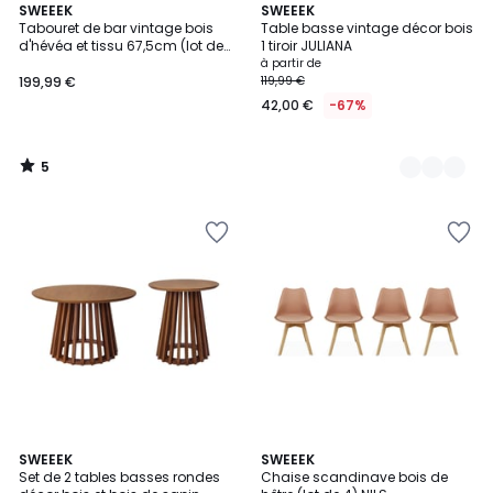
5
SWEEEK
2
SWEEEK
/
Tabouret de bar vintage bois
Table basse vintage décor bois
Couleurs
5
d'hévéa et tissu 67,5cm (lot de
1 tiroir JULIANA
2) ATHENA
à partir de
199,99 €
119,99 €
42,00 €
-67%
5
/
5
4,2
4
3
SWEEEK
4
SWEEEK
/ 5
/
Set de 2 tables basses rondes
Chaise scandinave bois de
Couleurs
Couleurs