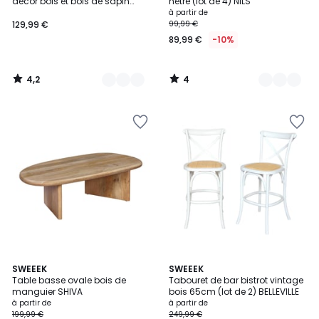
5
décor bois et bois de sapin
hêtre (lot de 4) NILS
Ø40cm et Ø60cm CLARA
à partir de
129,99 €
99,99 €
89,99 €
-10%
4,2
4
/
/
5
5
4,9
4,5
2
SWEEEK
2
SWEEEK
/ 5
/ 5
Table basse ovale bois de
Tabouret de bar bistrot vintage
Couleurs
Couleurs
manguier SHIVA
bois 65cm (lot de 2) BELLEVILLE
à partir de
à partir de
199,99 €
249,99 €