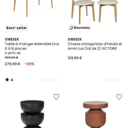
Nouveau
Best-seller
4
3
SWEEEK
2
SWEEEK
/
Table à manger extensible Lina
Chaise vintage bois d'hévéa et
Couleurs
Couleurs
5
6 à 8 places
simili cuir (lot de 2) VICTOIRE
à partir de
399,99 €
129,99 €
279,99 €
-30%
4
/
5