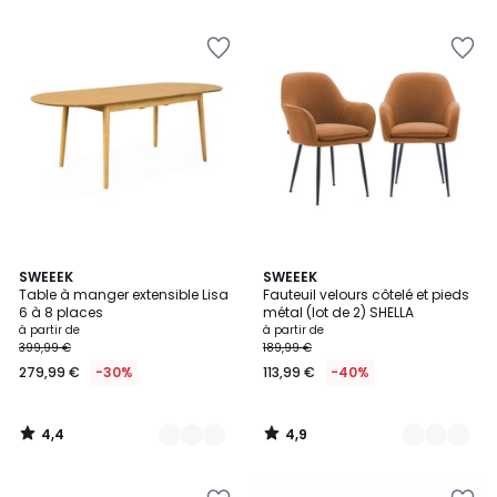
5
5
4,4
4,9
3
SWEEEK
5
SWEEEK
/ 5
/ 5
Table à manger extensible Lisa
Fauteuil velours côtelé et pieds
Couleurs
Couleurs
6 à 8 places
métal (lot de 2) SHELLA
à partir de
à partir de
399,99 €
189,99 €
279,99 €
-30%
113,99 €
-40%
4,4
4,9
/
/
5
5