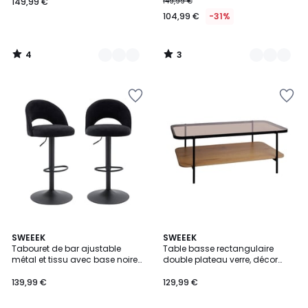
149,99 €
149,99 €
104,99 €
-31%
4
3
/
/
5
5
5
4,5
3
SWEEEK
SWEEEK
/
/ 5
Tabouret de bar ajustable
Table basse rectangulaire
Couleurs
5
métal et tissu avec base noire
double plateau verre, décor
65/86,5cm (lot de 2) ABBY
bois et métal SMOOKY
139,99 €
129,99 €