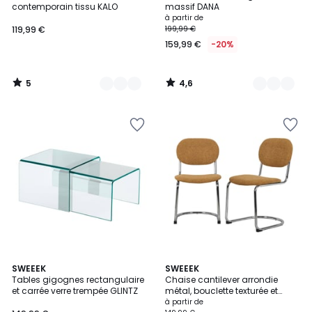
5
contemporain tissu KALO
massif DANA
à partir de
119,99 €
199,99 €
159,99 €
-20%
5
4,6
/
/
5
5
4
3
3
SWEEEK
2
SWEEEK
/
/
Tables gigognes rectangulaire
Chaise cantilever arrondie
Couleurs
Couleurs
5
5
et carrée verre trempée GLINTZ
métal, bouclette texturée et
pieds chromés (lot de 2) MALOA
à partir de