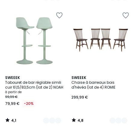
5
5
4,1
4,8
4
SWEEEK
3
SWEEEK
/ 5
/ 5
Tabouret de bar réglable simili
Chaise à barreaux bois
Couleurs
Couleurs
cuir 61,5/83,5cm (lot de 2) NOAH
d'hévéa (lot de 4) ROMIE
à partir de
99,99 €
299,99 €
79,99 €
-20%
4,1
4,8
/
/
5
5