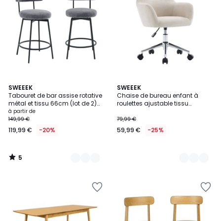
5
3
SWEEEK
2
SWEEEK
/
Tabouret de bar assise rotative
Chaise de bureau enfant à
Couleurs
Couleurs
5
métal et tissu 66cm (lot de 2)
roulettes ajustable tissu
IRIS
chenille STAN KID
à partir de
149,99 €
79,99 €
119,99 €
-20%
59,99 €
-25%
5
/
5