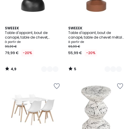
4,9
5
2
SWEEEK
6
SWEEEK
/ 5
/
Table d'appoint, bout de
Table d'appoint, bout de
Couleurs
Couleurs
5
canapé, table de chevet,
canapé, table de chevet métal
tabouret bois de manguier Ø30
Ø30,5 x H43,5cm ALMA
à partir de
à partir de
x H45cm SITA
99,99 €
69,99 €
79,99 €
-20%
55,99 €
-20%
4,9
5
/
/
5
5