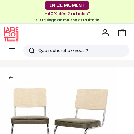
-30€ tous les 100€*
EN CE MOMENT
sur le meuble & la déco
-40% dès 2 articles*
sur le linge de maison et la literie
Voir
mon
La
panie
Redoute
Menu
Rechercher
Derniers
articles
vus