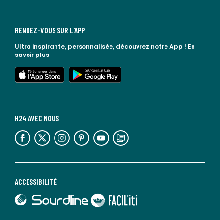
RENDEZ-VOUS SUR L'APP
Ultra inspirante, personnalisée, découvrez notre App !
En
savoir plus
lien vers l'app store
lien vers google play
H24 AVEC NOUS
lien vers l'espace réseaux sociaux
lien vers l'espace réseaux sociaux
lien vers l'espace réseaux sociaux
lien vers l'espace réseaux sociaux
lien vers l'espace réseaux sociaux
lien vers le blog la redoute
ACCESSIBILITÉ
lien vers Sourdline
lien vers Faciliti