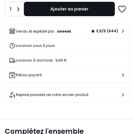
149,99
Quantité
1
Ajouter au panier
€
Ajoute
20%
à
de
une
réduction
liste
3,5/5 (644)
Vendu et expédié par :
sweeek
appliquée.
Livraison sous 9 jours
Livraison à domicile : 9,99 €
Retour payant
Reprise possible de votre ancien produit
Complétez l'ensemble