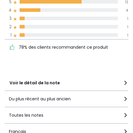
5
12
dans toutes les
Couleurs
Taupe, Marron
4
4
langues
Tailles
Taille Unique
3
1
Informations,
2
1
La Redoute s'engage
1
1
78% des clients
5
12
recommandent ce produit
4
4
78% des clients recommandent ce produit
3
1
2
1
1
1
Voir le détail de la note
Du plus récent au plus ancien
Toutes les notes
Français