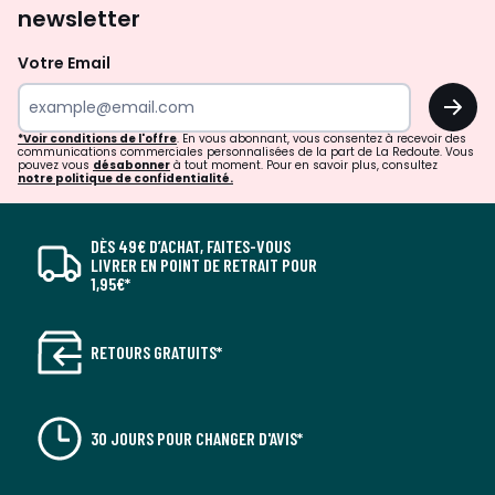
newsletter
Votre Email
OK
*Voir conditions de l'offre
. En vous abonnant, vous consentez à recevoir des
communications commerciales personnalisées de la part de La Redoute. Vous
pouvez vous
désabonner
à tout moment. Pour en savoir plus, consultez
notre politique de confidentialité.
DÈS 49€ D’ACHAT, FAITES-VOUS
LIVRER EN POINT DE RETRAIT POUR
1,95€*
RETOURS GRATUITS*
30 JOURS POUR CHANGER D'AVIS*