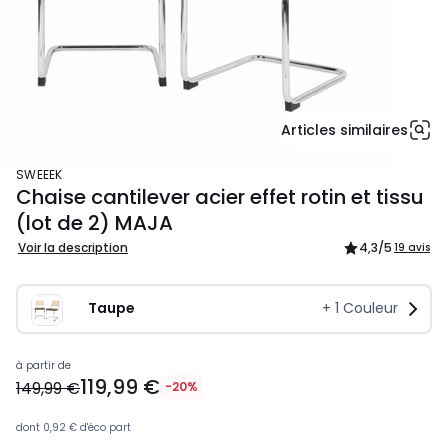
Articles similaires
SWEEEK
Chaise cantilever acier effet rotin et tissu
(lot de 2) MAJA
Voir la description
4,3
/5
19 avis
Taupe
+
1
Couleur
119,99
à partir de
119,99 €
€
149,99 €
-20%
au
lieu
dont
0,92 €
d'éco part
de