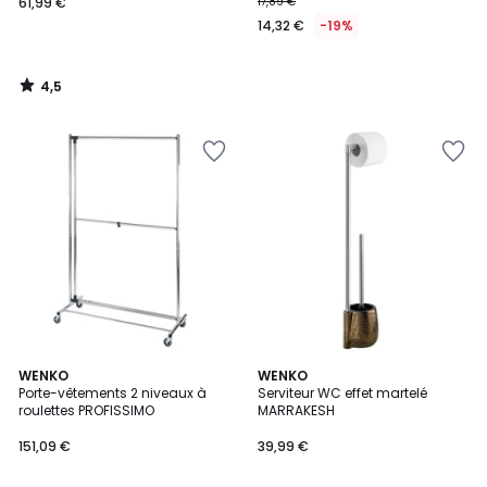
61,99 €
17,89 €
14,32 €
-19%
4,5
/
5
WENKO
WENKO
Porte-vêtements 2 niveaux à
Serviteur WC effet martelé
roulettes PROFISSIMO
MARRAKESH
151,09 €
39,99 €