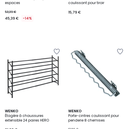
espaces
coulissant pour tiroir
53,39 €
15,79 €
45,39 €
-14%
4,5
WENKO
WENKO
/ 5
Étagère à chaussures
Porte-cintres coulissant pour
extensible 24 paires HERO
penderie 8 chemises