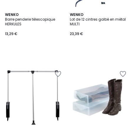
WENKO
WENKO
Barre penderie télescopique
Lot de 12 cintres galbé en métal
HERKULES
MULTI
13,29 €
23,39 €