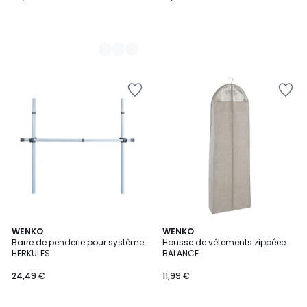
2
WENKO
WENKO
Barre de penderie pour système
Housse de vêtements zippéee
Couleurs
HERKULES
BALANCE
24,49 €
11,99 €