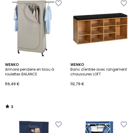
3
WENKO
WENKO
/
Armoire penderie en tissu à
Banc d'entrée avec rangement
5
roulettes BALANCE
chaussures LOFT
59,49 €
112,79 €
3
/
5