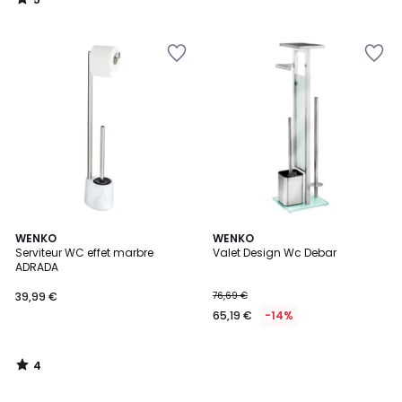
/
5
4
WENKO
WENKO
/
Serviteur WC effet marbre
Valet Design Wc Debar
5
ADRADA
39,99 €
76,69 €
65,19 €
-14%
4
/
5