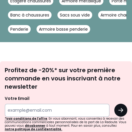
Étagère chaussures
Armoire métallique
Porte ma
Banc à chaussures
Sacs sous vide
Armoire chamb
Penderie
Armoire basse penderie
Inscription
Profitez de -20%* sur votre première
newsletter
commande en vous inscrivant à notre
newsletter
Votre Email
OK
*Voir conditions de l'offre
. En vous abonnant, vous consentez à recevoir des
communications commerciales personnalisées de la part de La Redoute. Vous
pouvez vous
désabonner
à tout moment. Pour en savoir plus, consultez
notre politique de confidentialité.