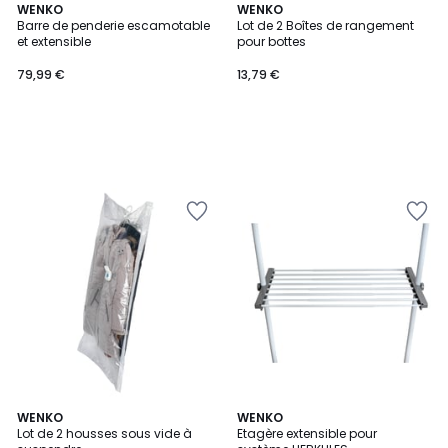
WENKO
WENKO
Barre de penderie escamotable
Lot de 2 Boîtes de rangement
et extensible
pour bottes
79,99 €
13,79 €
WENKO
2
WENKO
Lot de 2 housses sous vide à
Etagère extensible pour
Couleurs