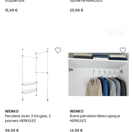
suspendre
système HERKULES
15,99 €
29,99 €
2
WENKO
WENKO
Penderie avec 3 tringles, 2
Barre penderie télescopique
Couleurs
paniers HERKULES
HERKULES
99,99 €
14,99 €