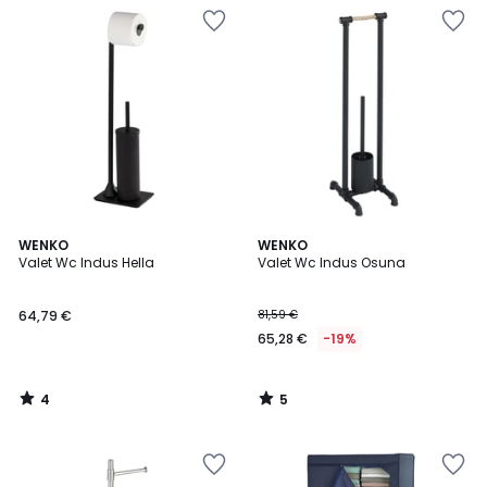
4
5
WENKO
WENKO
/
/
Valet Wc Indus Hella
Valet Wc Indus Osuna
5
5
64,79 €
81,59 €
65,28 €
-19%
4
5
/
/
5
5