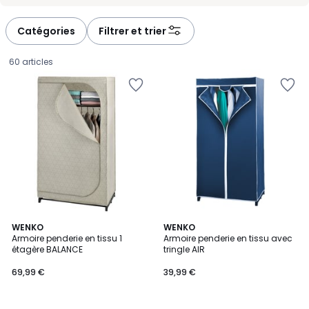
-
-
défiler
défiler
à
à
Catégories
Filtrer et trier
gauche
droite
60 articles
4,8
5
WENKO
WENKO
/ 5
/
Armoire penderie en tissu 1
Armoire penderie en tissu avec
5
étagère BALANCE
tringle AIR
69,99
69,99 €
39,99 €
€.