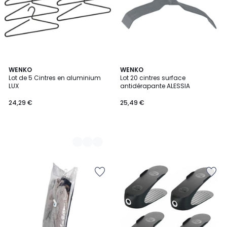
2
WENKO
WENKO
Lot de 5 Cintres en aluminium
Lot 20 cintres surface
Couleurs
LUX
antidérapante ALESSIA
24,29 €
25,49 €