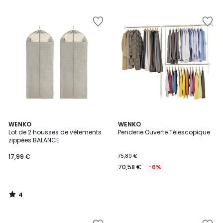
5
4
WENKO
WENKO
/
Lot de 2 housses de vêtements
Penderie Ouverte Télescopique
5
zippées BALANCE
17,99 €
75,89 €
70,58 €
-6%
4
/
5