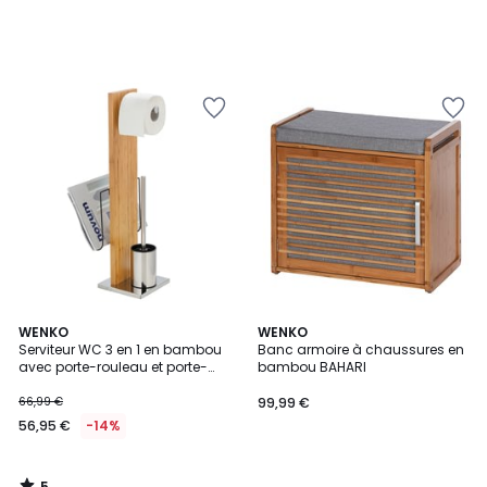
5
WENKO
WENKO
/
Serviteur WC 3 en 1 en bambou
Banc armoire à chaussures en
5
avec porte-rouleau et porte-
bambou BAHARI
journaux PORTOFINO
66,99 €
99,99 €
56,95 €
-14%
5