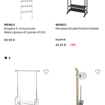
5
WENKO
WENKO
/
Etagère à chaussures
Penderie Double Portant Mobile
5
télescopique 42 paires ATLAS
99,99 €
102,49 €
92,25 €
-9%
5
/
5