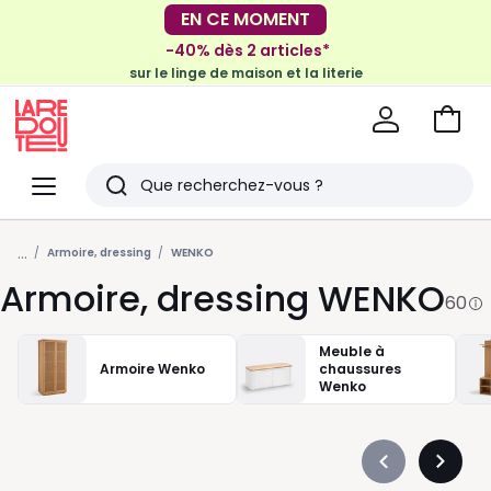
-30€ tous les 100€*
-40% dès 2 articles*
sur le meuble & la déco
sur le linge de maison et la literie
Voir
mon
La
panie
Redoute
Menu
Rechercher
Derniers
...
articles
Armoire, dressing
WENKO
Armoire, dressing WENKO
vus
60
Meuble à
Armoire Wenko
chaussures
Wenko
Précédent
Suivan