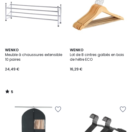
5
WENKO
WENKO
/
Meuble à chaussures extensible
Lot de 8 cintres galbés en bois
5
10 paires
de hêtre ECO
24,49 €
16,29 €
5
/
5