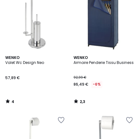
4
2,3
WENKO
WENKO
/
/ 5
Valet Wc Design Neo
Armoire Penderie Tissu Business
5
57,89 €
92,99 €
86,49 €
-6%
4
2,3
/
/
5
5