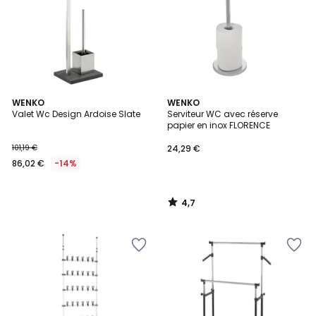
4,7
WENKO
WENKO
/ 5
Valet Wc Design Ardoise Slate
Serviteur WC avec réserve
papier en inox FLORENCE
101,19 €
24,29 €
86,02 €
-14%
4,7
/
5