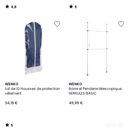
4,8
5
/
/
5
5
5
WENKO
2
WENKO
/
Lot de 10 Housses de protection
Barre et Penderie télescopique
Couleurs
5
vêtement
HERKULES BASIC
34,19 €
49,99 €
5
/