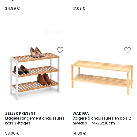
34,99 €
17,08 €
4,3
3
ZELLER PRESENT
WADIGA
/ 5
/
Étagère rangement chaussures
Étagère à chaussures en bois 2
5
bois 3 étages
niveaux - 74x26x30cm
53,00 €
14,00 €