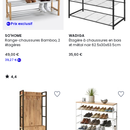
Prix exclusif
4,4
SO'HOME
WADIGA
/ 5
Range-chaussures Bamboo, 2
Étagère à chaussures en bois
étagères
et métal noir 62.5x30x63.5cm
49,00 €
35,60 €
39,27 €
4,4
/
5