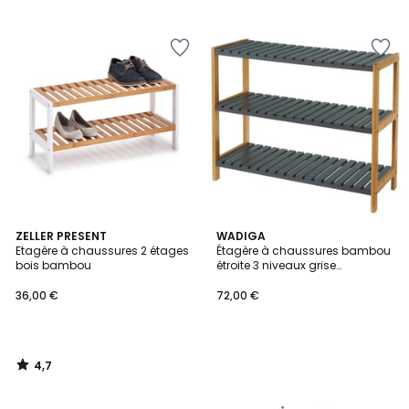
5
4,7
ZELLER PRESENT
WADIGA
/ 5
Etagère à chaussures 2 étages
Étagère à chaussures bambou
bois bambou
étroite 3 niveaux grise
70x26x58.5cm
36,00 €
72,00 €
4,7
/
5