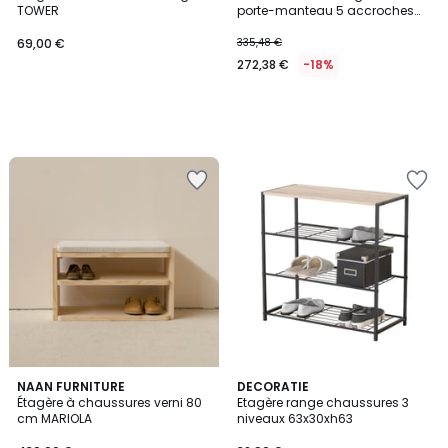
TOWER
porte-manteau 5 accroches
SIREINE
69,00 €
335,48 €
272,38 €
-18%
NAAN FURNITURE
DECORATIE
Étagère à chaussures verni 80
Etagère range chaussures 3
cm MARIOLA
niveaux 63x30xh63