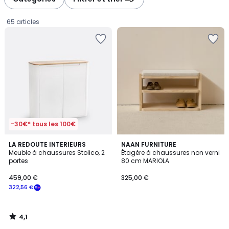
gauche
droite
65 articles
-30€* tous les 100€
4,1
LA REDOUTE INTERIEURS
NAAN FURNITURE
/ 5
Meuble à chaussures Stolico, 2
Étagère à chaussures non verni
portes
80 cm MARIOLA
459,00
459,00 €
325,00 €
€
322,56 €
souscrivez
à
notre
4,1
programme
/
5