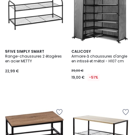
5FIVE SIMPLY SMART
CALICOSY
Range-chaussures 2 étagères
Armoire à chaussures d'angle
en acier METTY
en intissé et métal - H107 cm
22,99 €
39,00 €
19,00 €
-51%