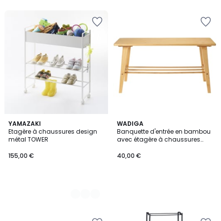
2
YAMAZAKI
WADIGA
Etagère à chaussures design
Banquette d'entrée en bambou
Couleurs
métal TOWER
avec étagère à chaussures
80x30x4Ocm
155,00 €
40,00 €