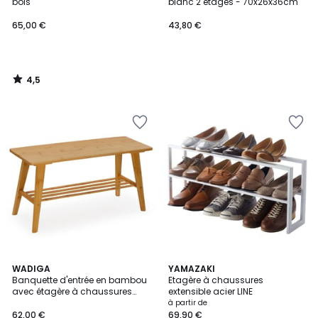
bois
blanc 2 étages - 70x26x36cm
65,00 €
43,80 €
4,5
/
5
WADIGA
2
YAMAZAKI
Banquette d'entrée en bambou
Etagère à chaussures
Couleurs
avec étagère à chaussures
extensible acier LINE
80x30x41cm
à partir de
62,00 €
69,90 €