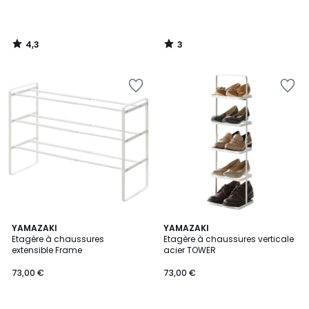
4,3
3
/
/
5
5
5
2
YAMAZAKI
2
YAMAZAKI
/
Etagère à chaussures
Etagère à chaussures verticale
Couleurs
Couleurs
5
extensible Frame
acier TOWER
73,00 €
73,00 €