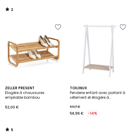
2
/
5
5
ZELLER PRESENT
TOILINUX
/
Etagère à chaussures
Penderie enfant avec portant à
5
empilable bambou
vêtement et étagère à
chaussures DREAM
52,00 €
69,17 €
58,96 €
-14%
5
/