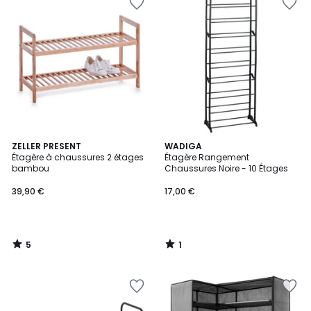
5
1
ZELLER PRESENT
WADIGA
/
/
Étagère à chaussures 2 étages
Étagère Rangement
5
5
bambou
Chaussures Noire - 10 Étages
39,90 €
17,00 €
5
1
/
/
5
5