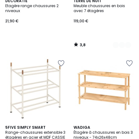
3,8
DECORATIE
2
TERRE DE NUIT
/ 5
Etagère range chaussures 2
Meuble chaussures en bois
Couleurs
niveaux
avec 7 étagères
21,90 €
119,00 €
3,8
/
5
2
5FIVE SIMPLY SMART
WADIGA
Range-chaussures extensible 3
Étagère à chaussures en bois 3
Couleurs
étagères en acier et MDF CASSIE
niveaux - 74x26x48cm