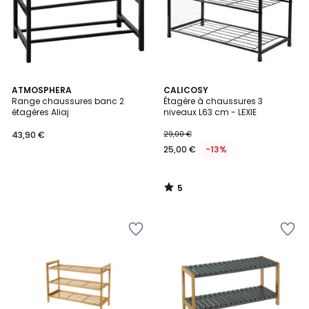
5
ATMOSPHERA
CALICOSY
/
Range chaussures banc 2
Étagère à chaussures 3
5
étagères Aliaj
niveaux L63 cm - LEXIE
43,90 €
29,00 €
25,00 €
-13%
5
/
5