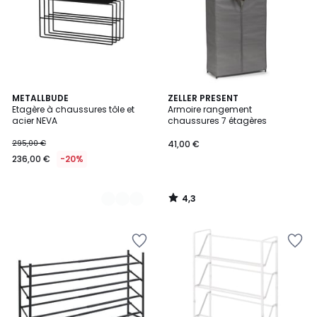
4,3
5
METALLBUDE
ZELLER PRESENT
/ 5
Etagère à chaussures tôle et
Armoire rangement
Couleurs
acier NEVA
chaussures 7 étagères
295,00 €
41,00 €
236,00 €
-20%
4,3
/
5