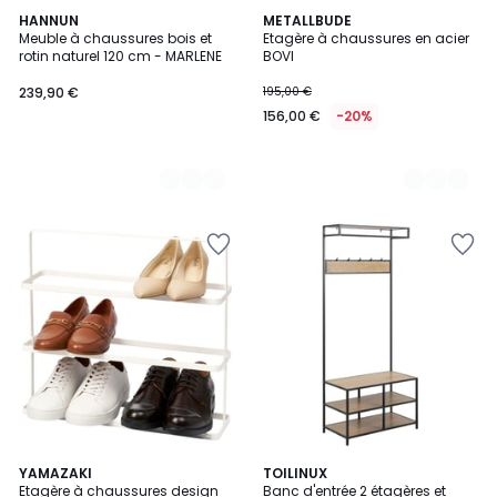
4
HANNUN
3
METALLBUDE
Meuble à chaussures bois et
Etagère à chaussures en acier
Couleurs
Couleurs
rotin naturel 120 cm - MARLENE
BOVI
239,90 €
195,00 €
156,00 €
-20%
YAMAZAKI
TOILINUX
Etagère à chaussures design
Banc d'entrée 2 étagères et