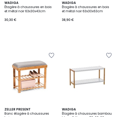
WADIGA
WADIGA
Étagère à chaussures en bois
Étagère à chaussures en bois
et métal noir 63x30x43cm
et métal noir 63x30x63cm
30,30 €
38,90 €
4,5
ZELLER PRESENT
WADIGA
/ 5
Banc étagère à chaussures
Étagère à chaussures bambou