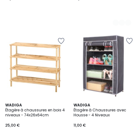
2
WADIGA
WADIGA
/
Étagère à chaussures en bois 4
Étagère à Chaussures avec
5
niveaux - 74x26x64cm
Housse - 4 Niveaux
25,00 €
11,00 €