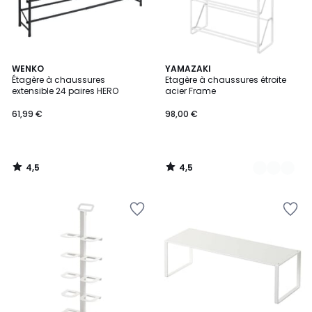
4,5
4,5
WENKO
2
YAMAZAKI
/ 5
/ 5
Étagère à chaussures
Etagère à chaussures étroite
Couleurs
extensible 24 paires HERO
acier Frame
61,99 €
98,00 €
4,5
4,5
/
/
5
5