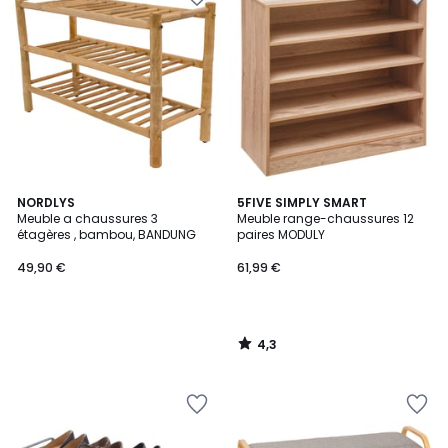
4,3
NORDLYS
5FIVE SIMPLY SMART
/ 5
Meuble a chaussures 3
Meuble range-chaussures 12
étagères , bambou, BANDUNG
paires MODULY
49,90 €
61,99 €
4,3
/
5