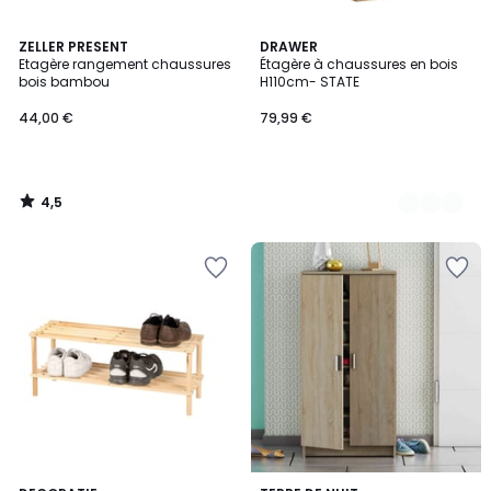
4,5
ZELLER PRESENT
3
DRAWER
/ 5
Etagère rangement chaussures
Étagère à chaussures en bois
Couleurs
bois bambou
H110cm- STATE
44,00 €
79,99 €
4,5
/
5