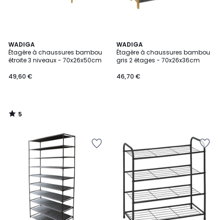
5
WADIGA
WADIGA
/
Étagère à chaussures bambou
Étagère à chaussures bambou
5
étroite 3 niveaux - 70x26x50cm
gris 2 étages - 70x26x36cm
49,60 €
46,70 €
5
/
5