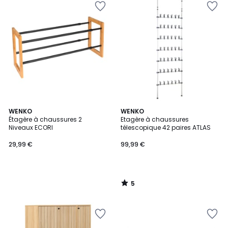
5
WENKO
WENKO
/
Étagère à chaussures 2
Etagère à chaussures
5
Niveaux ECORI
télescopique 42 paires ATLAS
29,99 €
99,99 €
5
/
5