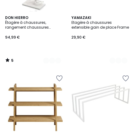
5
5
DON HIERRO
2
YAMAZAKI
/
Étagère à chaussures,
Etagère à chaussures
Couleurs
Couleurs
5
rangement chaussures
extensible gain de place Frame
portable en métal, TIDY
94,99 €
29,90 €
5
/
5