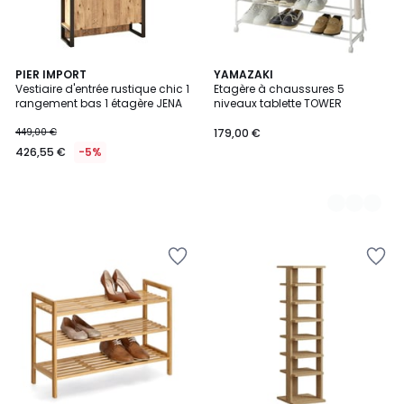
PIER IMPORT
2
YAMAZAKI
Vestiaire d'entrée rustique chic 1
Etagère à chaussures 5
Couleurs
rangement bas 1 étagère JENA
niveaux tablette TOWER
449,00 €
179,00 €
426,55 €
-5%