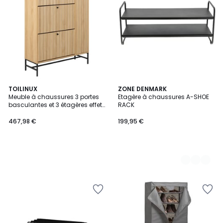
TOILINUX
2
ZONE DENMARK
Meuble à chaussures 3 portes
Etagère à chaussures A-SHOE
Couleurs
basculantes et 3 étagères effet
RACK
tasseaux BAÏKAL
467,98 €
199,95 €