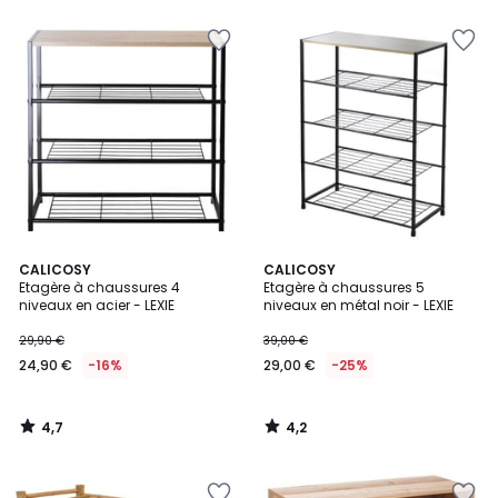
pour
payer
à
la
place
322,56
€.
4,7
4,2
CALICOSY
CALICOSY
/ 5
/ 5
Etagère à chaussures 4
Etagère à chaussures 5
niveaux en acier - LEXIE
niveaux en métal noir - LEXIE
29,90 €
39,00 €
24,90 €
-16%
29,00 €
-25%
4,7
4,2
/
/
5
5