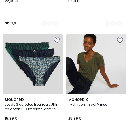
22,99 €
5,99 €
3,9
/
5
5
3,3
MONOPRIX
4
MONOPRIX
/
/ 5
Lot de 3 culottes froufrou JULIE
T-shirt en lin col V irisé
Couleurs
5
en coton BIO imprimé, certifié
OEKO-TEX
15,99 €
25,99 €