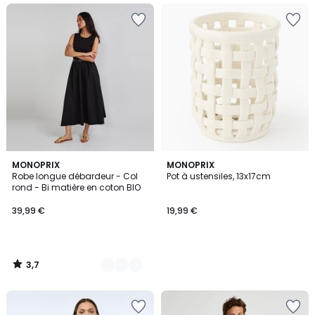
3,7
4
MONOPRIX
MONOPRIX
/ 5
Robe longue débardeur - Col
Pot à ustensiles, 13x17cm
Couleurs
rond - Bi matière en coton BIO
39,99 €
19,99 €
3,7
/
5