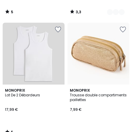
5
3,3
/
/
5
5
5
MONOPRIX
MONOPRIX
/
Lot De 2 Débardeurs
Trousse double compartiments
5
paillettes
17,99 €
7,99 €