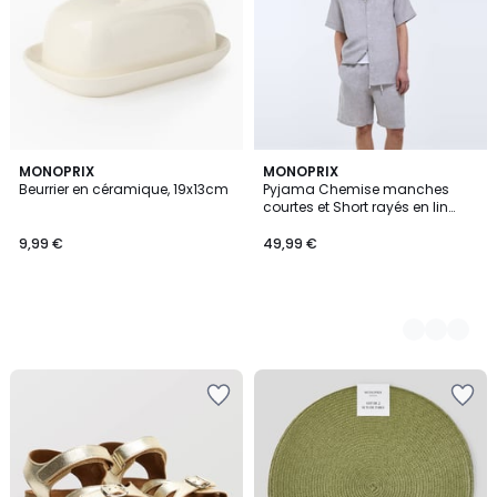
MONOPRIX
2
MONOPRIX
Beurrier en céramique, 19x13cm
Pyjama Chemise manches
Couleurs
courtes et Short rayés en lin
European Flax
9,99 €
49,99 €