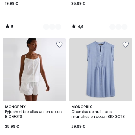
19,99 €
35,99 €
5
4,9
/
/
5
5
5
3
MONOPRIX
2
MONOPRIX
/
Pyjashort bretelles uni en coton
Chemise de nuit sans
Couleurs
Couleurs
5
BIO GOTS
manches en coton BIO GOTS
35,99 €
29,99 €