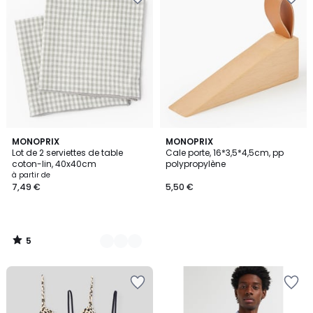
5
4
MONOPRIX
MONOPRIX
/
Lot de 2 serviettes de table
Cale porte, 16*3,5*4,5cm, pp
Couleurs
5
coton-lin, 40x40cm
polypropylène
à partir de
7,49 €
5,50 €
5
/
5