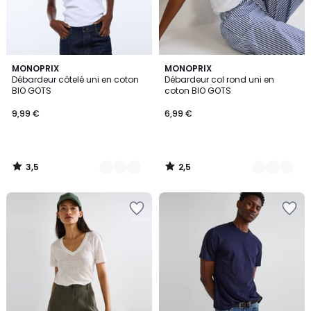
3,5
2,5
8
MONOPRIX
4
MONOPRIX
/ 5
/ 5
Débardeur côtelé uni en coton
Débardeur col rond uni en
Couleurs
Couleurs
BIO GOTS
coton BIO GOTS
9,99
9,99 €
6,99 €
€.
3,5
2,5
/
/
5
5