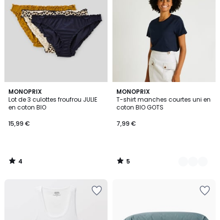
4
5
MONOPRIX
4
MONOPRIX
/
/
Lot de 3 culottes froufrou JULIE
T-shirt manches courtes uni en
Couleurs
5
5
en coton BIO
coton BIO GOTS
15,99 €
7,99 €
4
5
/
/
5
5