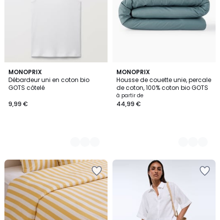
3
MONOPRIX
4
MONOPRIX
Débardeur uni en coton bio
Housse de couette unie, percale
Couleurs
Couleurs
GOTS côtelé
de coton, 100% coton bio GOTS
à partir de
9,99 €
44,99 €