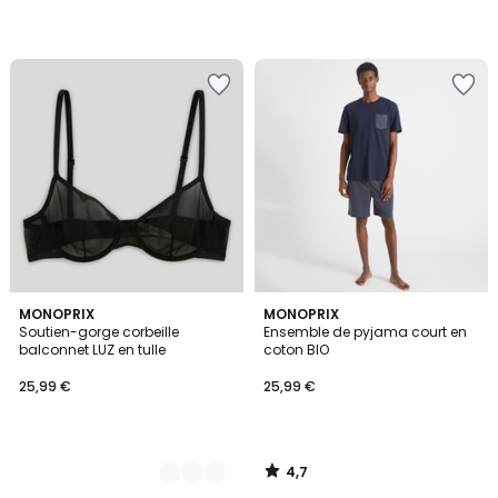
4,7
4
MONOPRIX
MONOPRIX
/ 5
Soutien-gorge corbeille
Ensemble de pyjama court en
Couleurs
balconnet LUZ en tulle
coton BIO
25,99 €
25,99 €
4,7
/
5