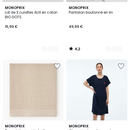
4,2
4
MONOPRIX
3
MONOPRIX
/ 5
Lot de 3 culottes ALIX en coton
Pantalon boutonné en lin
Couleurs
Couleurs
BIO GOTS
15,99 €
49,99 €
4,2
/
5
MONOPRIX
2
MONOPRIX