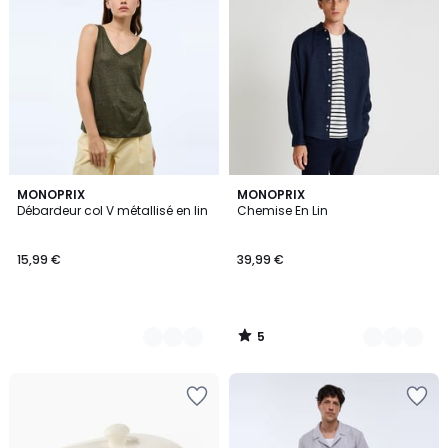
5
2
MONOPRIX
9
MONOPRIX
/
Débardeur col V métallisé en lin
Chemise En Lin
Couleurs
Couleurs
5
15,99 €
39,99 €
5
/
5