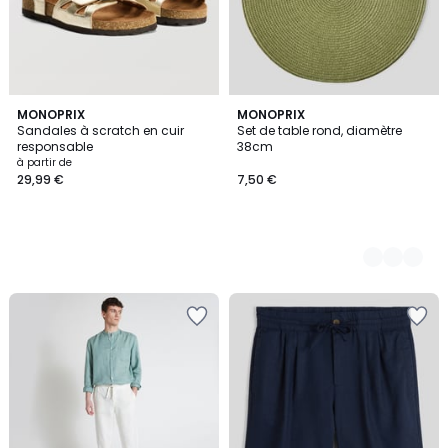
MONOPRIX
7
MONOPRIX
Sandales à scratch en cuir
Set de table rond, diamètre
Couleurs
responsable
38cm
à partir de
29,99 €
7,50 €