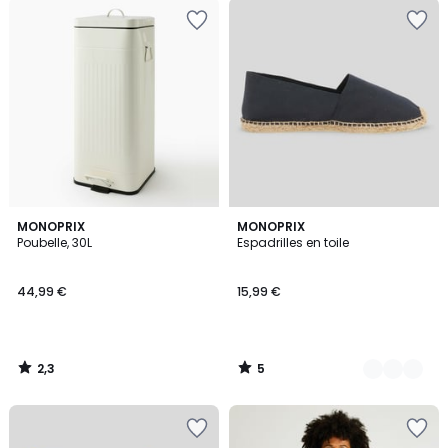
2,3
5
MONOPRIX
2
MONOPRIX
/ 5
/
Poubelle, 30L
Espadrilles en toile
Couleurs
5
44,99 €
15,99 €
2,3
5
/
/
5
5