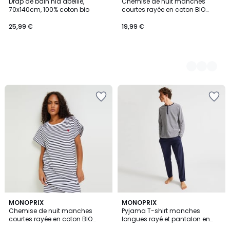
Drap de bain nid abeille,
Chemise de nuit manches
Couleurs
70x140cm, 100% coton bio
courtes rayée en coton BIO
GOTS
25,99 €
19,99 €
5
4,9
2
MONOPRIX
5
MONOPRIX
/
/ 5
Chemise de nuit manches
Pyjama T-shirt manches
Couleurs
Couleurs
5
courtes rayée en coton BIO
longues rayé et pantalon en
GOTS
jersey de coton BIO GOTS