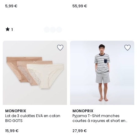
mer et coton
5,99 €
55,99 €
1
/
5
5
2
MONOPRIX
MONOPRIX
/
Lot de 3 culottes EVA en coton
Pyjama T-Shirt manches
Couleurs
5
BIO GOTS
courtes à rayures et short en
coton BIO GOTS
15,99 €
27,99 €