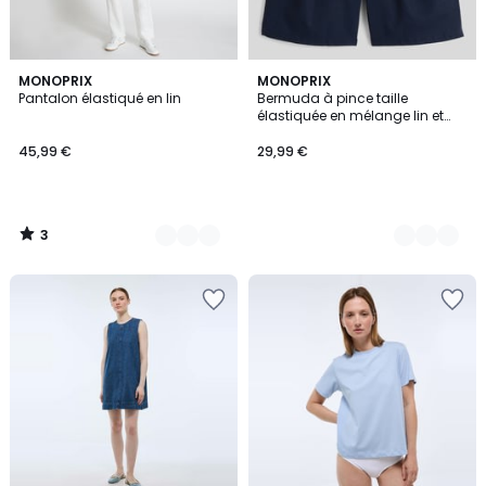
3
4
MONOPRIX
2
MONOPRIX
/
Pantalon élastiqué en lin
Bermuda à pince taille
Couleurs
Couleurs
5
élastiquée en mélange lin et
coton
45,99 €
29,99 €
3
/
5