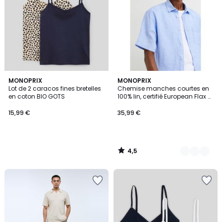
4,5
MONOPRIX
5
MONOPRIX
/ 5
Lot de 2 caracos fines bretelles
Chemise manches courtes en
Couleurs
en coton BIO GOTS
100% lin, certifié European Flax et
OEKO-TEX
15,99 €
35,99 €
4,5
/
5