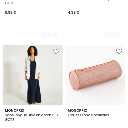
Couleurs
Couleurs
GOTS
9,99 €
4,99 €
3,9
3
MONOPRIX
2
MONOPRIX
/ 5
Robe longue unie en coton BIO
Trousse ronde paillettes
Couleurs
Couleurs
GOTS