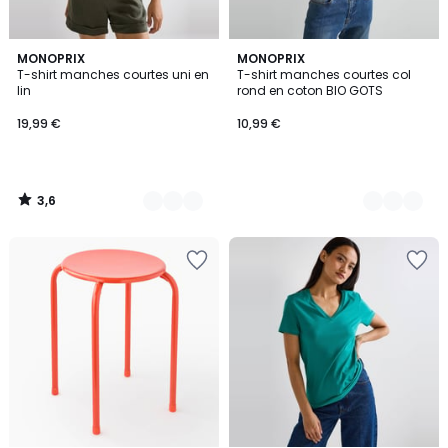
3,6
7
MONOPRIX
10
MONOPRIX
/ 5
T-shirt manches courtes uni en
T-shirt manches courtes col
Couleurs
Couleurs
lin
rond en coton BIO GOTS
19,99 €
10,99 €
3,6
/
5