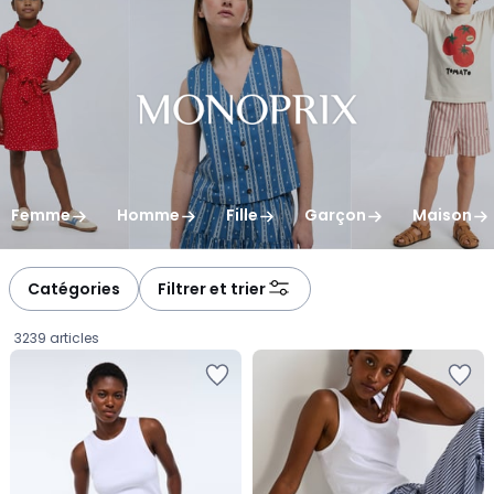
gauche
droite
Femme
Homme
Fille
Garçon
Maison
Catégories
Filtrer et trier
3239 articles