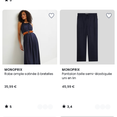
5
/
5
5
3,4
4
MONOPRIX
9
MONOPRIX
/
/ 5
Robe ample satinée à bretelles
Pantalon taille semi-élastiquée
Couleurs
Couleurs
5
uni en lin
35,99 €
45,99 €
5
3,4
/
/
5
5