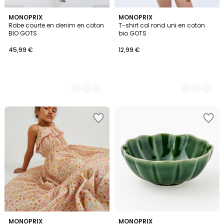
2
MONOPRIX
2
MONOPRIX
Robe courte en denim en coton
T-shirt col rond uni en coton
Couleurs
Couleurs
BIO GOTS
bio GOTS
45,99 €
12,99 €
MONOPRIX
MONOPRIX