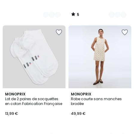
5
/
5
4
MONOPRIX
2
MONOPRIX
Lot de 2 paires de socquettes
Robe courte sans manches
Couleurs
Couleurs
en coton Fabrication Française
brodée
13,99 €
49,99 €