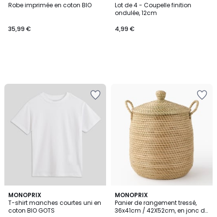
Robe imprimée en coton BIO
Lot de 4 - Coupelle finition
ondulée, 12cm
35,99 €
4,99 €
1
4
MONOPRIX
MONOPRIX
/
T-shirt manches courtes uni en
Panier de rangement tressé,
Couleurs
5
coton BIO GOTS
36x41cm / 42X52cm, en jonc de