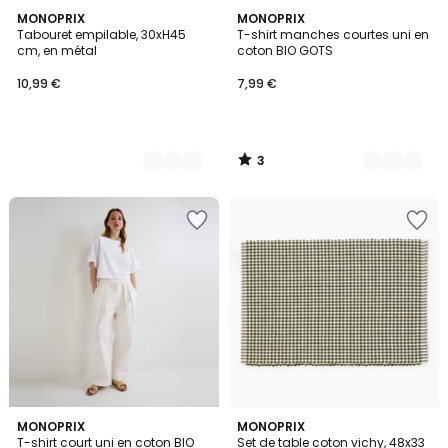
3
2
MONOPRIX
6
MONOPRIX
/
Tabouret empilable, 30xH45
T-shirt manches courtes uni en
Couleurs
Couleurs
5
cm, en métal
coton BIO GOTS
10,99 €
7,99 €
3
/
5
4
MONOPRIX
4
MONOPRIX
T-shirt court uni en coton BIO
Set de table coton vichy, 48x33