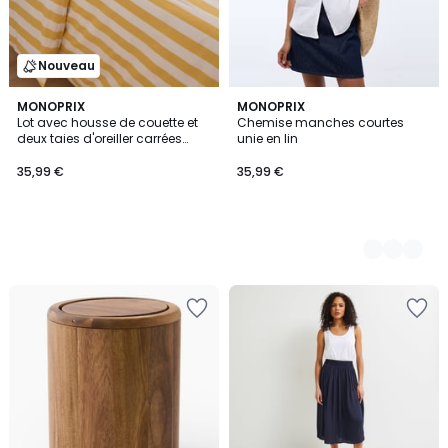
Nouveau
MONOPRIX
3
MONOPRIX
Lot avec housse de couette et
Chemise manches courtes
Couleurs
deux taies d'oreiller carrées
unie en lin
imprimé rayé, 240x220cm et
63x63cm, 100% coton bio GOTS
35,99 €
35,99 €