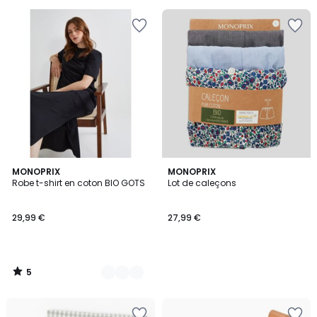
5
3
MONOPRIX
MONOPRIX
/
Robe t-shirt en coton BIO GOTS
Lot de caleçons
Couleurs
5
29,99 €
27,99 €
5
/
5