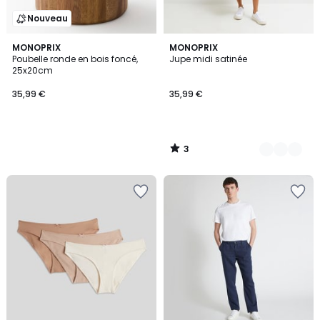
Nouveau
3
MONOPRIX
4
MONOPRIX
/
Poubelle ronde en bois foncé,
Jupe midi satinée
Couleurs
5
25x20cm
35,99 €
35,99 €
3
/
5