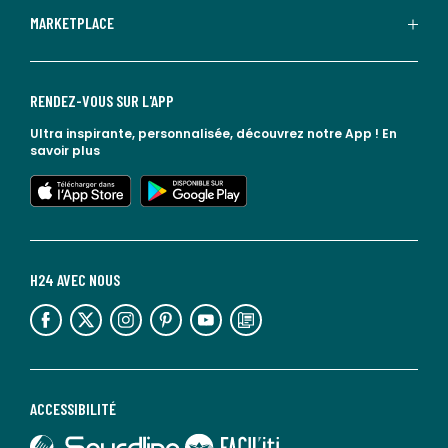
MARKETPLACE
RENDEZ-VOUS SUR L'APP
Ultra inspirante, personnalisée, découvrez notre App !
En
savoir plus
lien vers l'app store
lien vers google play
H24 AVEC NOUS
lien vers l'espace réseaux sociaux
lien vers l'espace réseaux sociaux
lien vers l'espace réseaux sociaux
lien vers l'espace réseaux sociaux
lien vers l'espace réseaux sociaux
lien vers le blog la redoute
ACCESSIBILITÉ
lien vers Sourdline
lien vers Faciliti