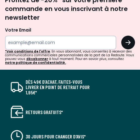
Profitez de -20%* sur votre première
newsletter
commande en vous inscrivant à notre
newsletter
Votre Email
OK
*Voir conditions de l'offre
. En vous abonnant, vous consentez à recevoir des
communications commerciales personnalisées de la part de La Redoute. Vous
pouvez vous
désabonner
à tout moment. Pour en savoir plus, consultez
notre politique de confidentialité.
DÈS 49€ D’ACHAT, FAITES-VOUS
LIVRER EN POINT DE RETRAIT POUR
1,95€*
RETOURS GRATUITS*
30 JOURS POUR CHANGER D'AVIS*