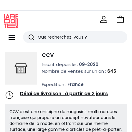
Voir
mon
La
panie
Redoute
Menu
Rechercher
Derniers
CCV
articles
Inscrit depuis le :
09-2020
vus
Nombre de ventes sur un an :
645
Expédition :
France
Délai de livraison : à partir de 2 jours
CCV c’est une enseigne de magasins multimarques
française qui propose un concept novateur dans le
domaine de la mode, en offrant sur une même
surface, une large gamme d’articles de prêt-à-porter,