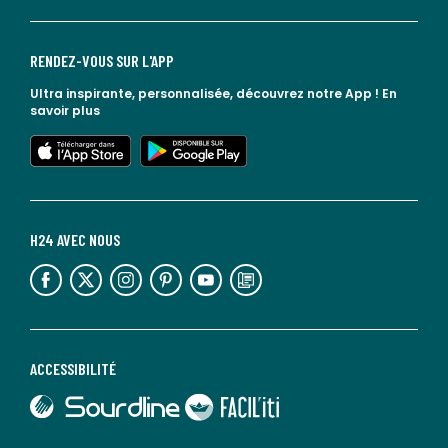
RENDEZ-VOUS SUR L'APP
Ultra inspirante, personnalisée, découvrez notre App !
En
savoir plus
lien vers l'app store
lien vers google play
H24 AVEC NOUS
lien vers l'espace réseaux sociaux
lien vers l'espace réseaux sociaux
lien vers l'espace réseaux sociaux
lien vers l'espace réseaux sociaux
lien vers l'espace réseaux sociaux
lien vers le blog la redoute
ACCESSIBILITÉ
lien vers Sourdline
lien vers Faciliti