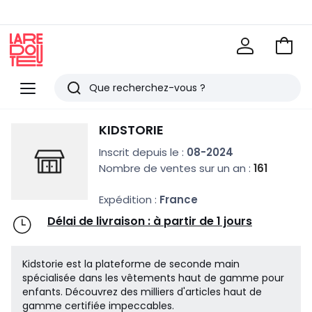
Voir
mon
La
panie
Redoute
Menu
Rechercher
Derniers
KIDSTORIE
articles
Inscrit depuis le :
08-2024
vus
Nombre de ventes sur un an :
161
Expédition :
France
Délai de livraison : à partir de 1 jours
Kidstorie est la plateforme de seconde main
spécialisée dans les vêtements haut de gamme pour
enfants. Découvrez des milliers d'articles haut de
gamme certifiée impeccables.