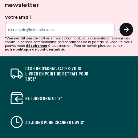
newsletter
Votre Email
OK
*Voir conditions de l'offre
. En vous abonnant, vous consentez à recevoir des
communications commerciales personnalisées de la part de La Redoute. Vous
pouvez vous
désabonner
à tout moment. Pour en savoir plus, consultez
notre politique de confidentialité.
DÈS 49€ D’ACHAT, FAITES-VOUS
LIVRER EN POINT DE RETRAIT POUR
1,95€*
RETOURS GRATUITS*
30 JOURS POUR CHANGER D'AVIS*