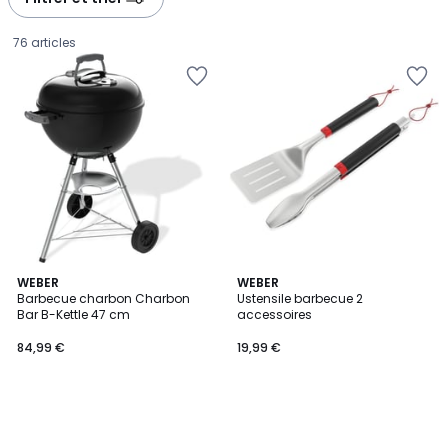
gauche
droite
76 articles
WEBER
WEBER
Barbecue charbon Charbon
Ustensile barbecue 2
Bar B-Kettle 47 cm
accessoires
84,99
84,99 €
19,99 €
€.