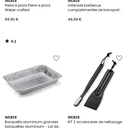
4,2
WEBER
WEBER
/ 5
Pierre à pizza Pierre a pizza
Ustensile barbecue
Weber crafted
compartimentée de transport
Weber Works
69,90 €
49,99 €
4,2
/
5
4,3
4
WEBER
WEBER
/ 5
/
Barquette aluminium grandes
KIT 2 accessoires de nettoyage
5
barquettes aluminium - Lot de