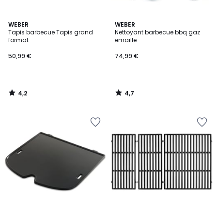
4,2
4,7
WEBER
WEBER
/ 5
/ 5
Tapis barbecue Tapis grand
Nettoyant barbecue bbq gaz
format
emaille
50,99 €
74,99 €
4,2
4,7
/
/
5
5