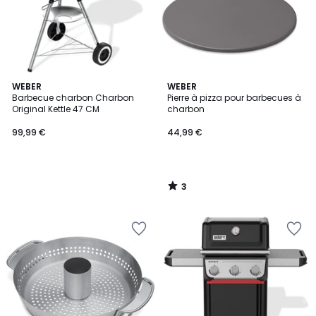
3
WEBER
WEBER
/
Barbecue charbon Charbon
Pierre à pizza pour barbecues à
5
Original Kettle 47 CM
charbon
99,99 €
44,99 €
3
/
5