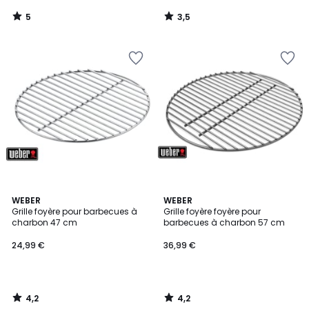
5
3,5
/
/
5
5
4,2
4,2
WEBER
WEBER
/ 5
/ 5
Grille foyère pour barbecues à
Grille foyère foyère pour
charbon 47 cm
barbecues à charbon 57 cm
24,99 €
36,99 €
4,2
4,2
/
/