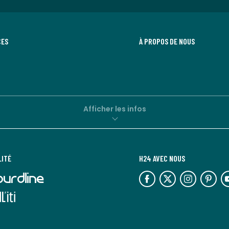
CES
À PROPOS DE NOUS
Afficher les infos
LITÉ
H24 AVEC NOUS
lien
lien
lien
lien
lie
vers
vers
vers
vers
ve
l'espace
l'espace
l'espace
l'espace
l'
réseaux
réseaux
réseaux
réseaux
ré
sociaux
sociaux
sociaux
sociaux
so