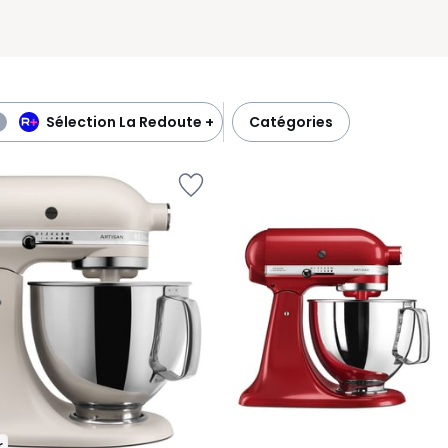
Sélection La Redoute +
catégories
r