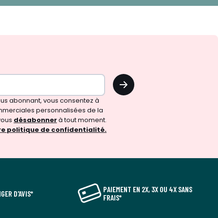
OK
vous abonnant, vous consentez à
merciales personnalisées de la
vous
désabonner
à tout moment.
e politique de confidentialité.
PAIEMENT EN 2X, 3X OU 4X SANS
GER D'AVIS*
FRAIS*