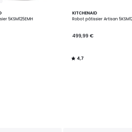
4,7
D
KITCHENAID
/ 5
ssier 5KSM125EMH
Robot pâtissier Artisan 5KSM1
499,99 €
4,7
/
5