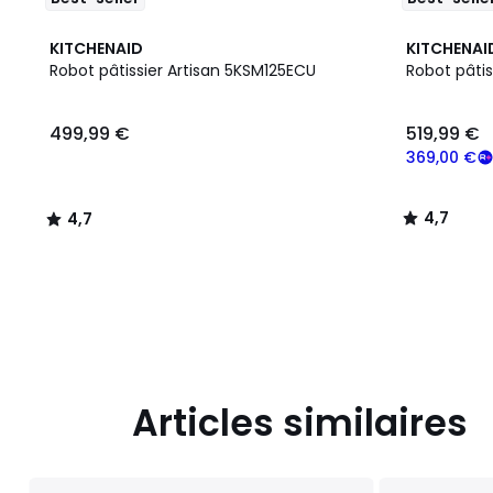
4,7
4,7
KITCHENAID
KITCHENAI
/ 5
/ 5
Robot pâtissier Artisan 5KSM125ECU
Robot pâti
499,99
499,99 €
519,99 €
€.
369,00 €
4,7
4,7
/
/
5
5
Articles similaires