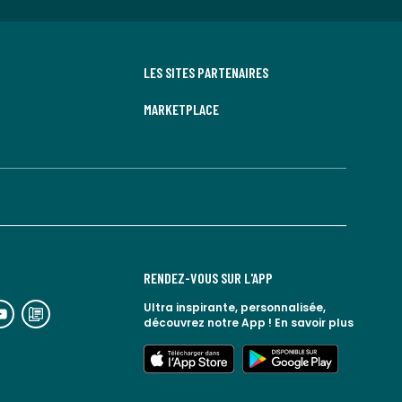
LES SITES PARTENAIRES
MARKETPLACE
RENDEZ-VOUS SUR L'APP
n
lien
Ultra inspirante, personnalisée,
découvrez notre App !
En savoir plus
rs
vers
espace
le
lien
lien
seaux
blog
vers
vers
ciaux
la
l'app
google
redoute