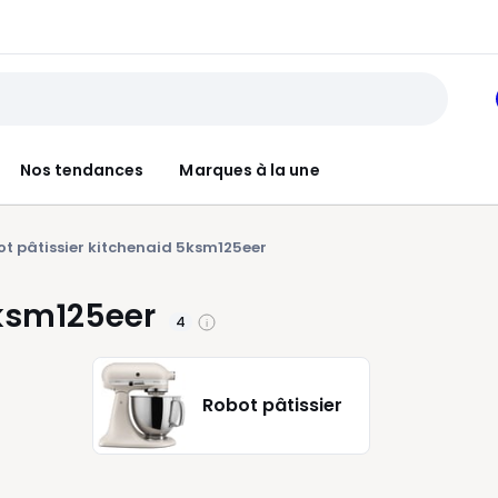
Nos tendances
Marques à la une
t pâtissier kitchenaid 5ksm125eer
5ksm125eer
4
Robot pâtissier