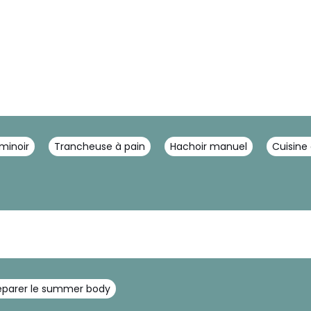
minoir
Trancheuse à pain
Hachoir manuel
Cuisine
réparer le summer body