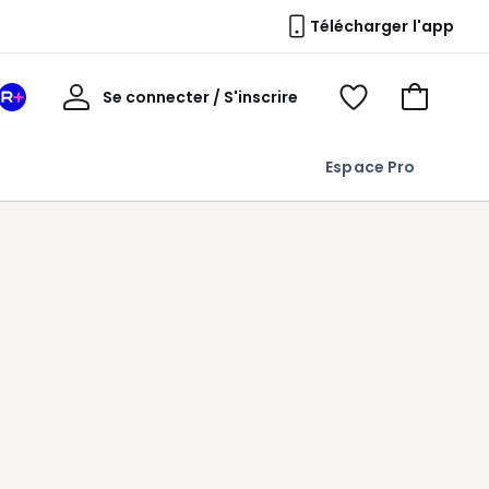
Télécharger l'app
Mon
Se connecter / S'inscrire
Mon
Voir
Voir
compte
espace
mes
mon
La
favoris
panier
Espace Pro
Redoute
+