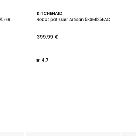
4,7
KITCHENAID
/ 5
25EER
Robot pâtissier Artisan 5KSM125EAC
399,99 €
4,7
/
5