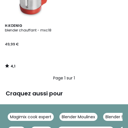
4,1
H.KOENIG
/ 5
blender chauffant - mxc18
49,99 €
4,1
/
5
Page 1 sur 1
Craquez aussi pour
Magimix cook expert
Blender Moulinex
Blender S