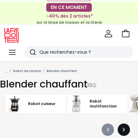
-30€ tous les 100€*
EN CE MOMENT
sur le meuble & la déco
-40% dès 2 articles*
sur le linge de maison et la literie
Voir
mon
La
panie
Redoute
Menu
Rechercher
Derniers
...
articles
Robot de cuisine
Blender chauffant
Blender chauffant
vus
13
Robot
Robot cuiseur
multifonction
Précédent
Suivan