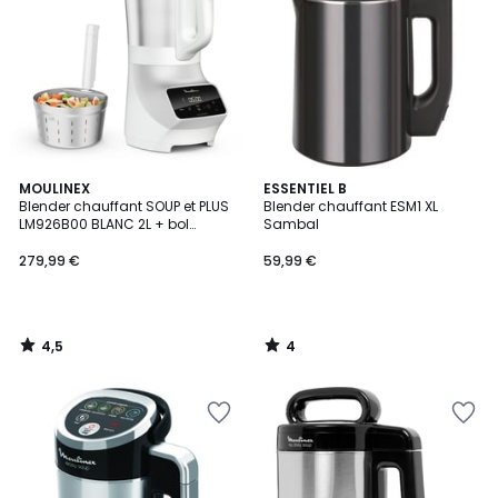
4,5
4
MOULINEX
ESSENTIEL B
/ 5
/
Blender chauffant SOUP et PLUS
Blender chauffant ESM1 XL
5
LM926B00 BLANC 2L + bol
Sambal
vapeur
279,99 €
59,99 €
4,5
4
/
/
5
5