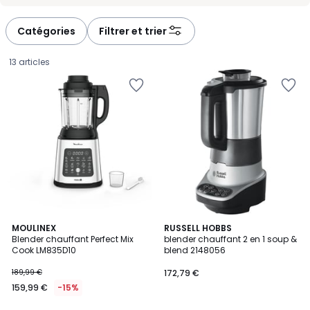
-
-
défiler
défiler
à
à
Catégories
Filtrer et trier
gauche
droite
13 articles
4,9
4,4
MOULINEX
RUSSELL HOBBS
/ 5
/ 5
Blender chauffant Perfect Mix
blender chauffant 2 en 1 soup &
Cook LM835D10
blend 2148056
159,99
189,99 €
172,79 €
€
159,99 €
-15%
au
lieu