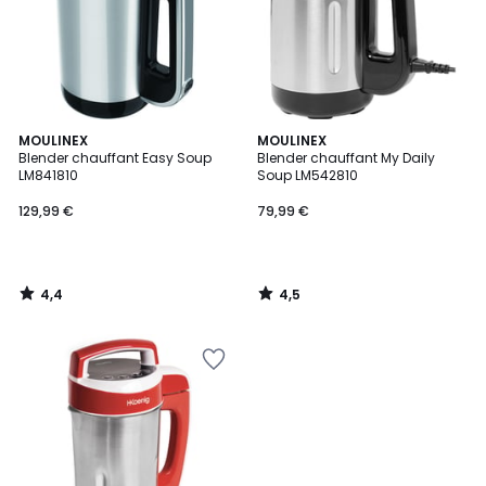
4,4
4,5
MOULINEX
MOULINEX
/ 5
/ 5
Blender chauffant Easy Soup
Blender chauffant My Daily
LM841810
Soup LM542810
129,99 €
79,99 €
4,4
4,5
/
/
5
5