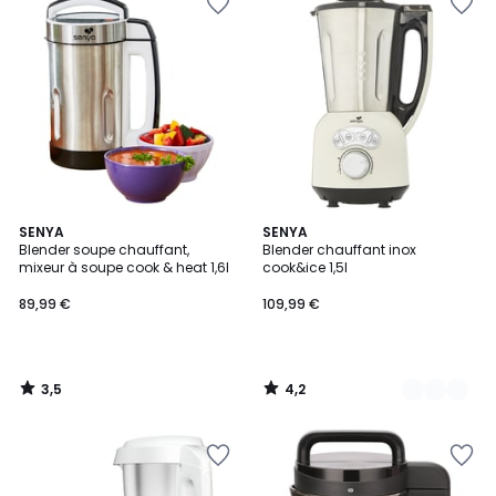
3,5
4,2
SENYA
2
SENYA
/ 5
/ 5
Blender soupe chauffant,
Blender chauffant inox
Couleurs
mixeur à soupe cook & heat 1,6l
cook&ice 1,5l
89,99 €
109,99 €
3,5
4,2
/
/
5
5