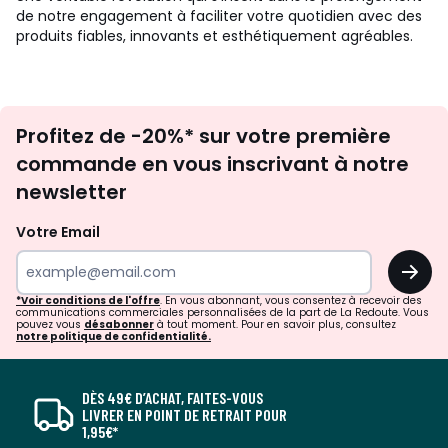
de notre engagement à faciliter votre quotidien avec des
produits fiables, innovants et esthétiquement agréables.
Inscription
Profitez de -20%* sur votre première
newsletter
commande en vous inscrivant à notre
newsletter
Votre Email
OK
*Voir conditions de l'offre
. En vous abonnant, vous consentez à recevoir des
communications commerciales personnalisées de la part de La Redoute. Vous
pouvez vous
désabonner
à tout moment. Pour en savoir plus, consultez
notre politique de confidentialité.
DÈS 49€ D’ACHAT, FAITES-VOUS
LIVRER EN POINT DE RETRAIT POUR
1,95€*