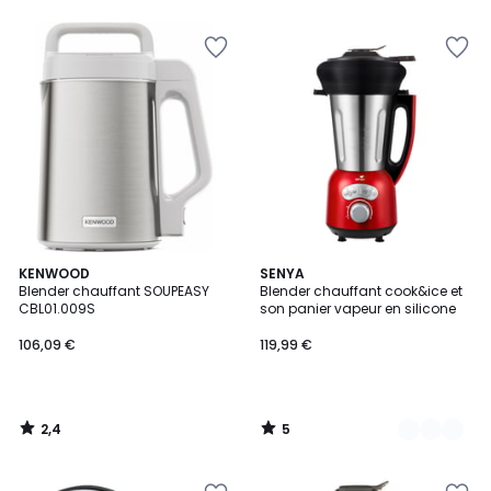
5
5
2,4
5
KENWOOD
2
SENYA
/ 5
/
Blender chauffant SOUPEASY
Blender chauffant cook&ice et
Couleurs
5
CBL01.009S
son panier vapeur en silicone
106,09 €
119,99 €
2,4
5
/
/
5
5