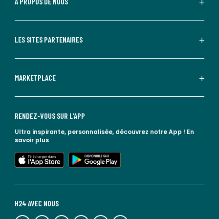
À PROPOS DE NOUS
LES SITES PARTENAIRES
MARKETPLACE
RENDEZ-VOUS SUR L'APP
Ultra inspirante, personnalisée, découvrez notre App !
En
savoir plus
lien vers l'app store
lien vers google play
H24 AVEC NOUS
lien vers l'espace réseaux sociaux
lien vers l'espace réseaux sociaux
lien vers l'espace réseaux sociaux
lien vers l'espace réseaux sociaux
lien vers l'espace réseaux sociaux
lien vers le blog la redoute