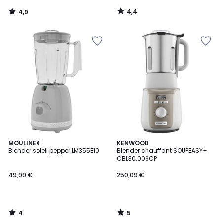
de
4,4
4,9
189,99
/
/
5
5
€
15%
de
réduction
appliquée.
4
5
MOULINEX
KENWOOD
/
/
Blender soleil pepper LM355E10
Blender chauffant SOUPEASY+
5
5
CBL30.009CP
49,99 €
250,09 €
4
5
/
/