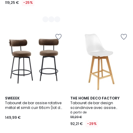
119,25 €
-25%
5
SWEEEK
2
THE HOME DECO FACTORY
/
Tabouret de bar assise rotative
Tabouret de bar design
Couleurs
5
métal et simili cuir 66cm (lot de
scandinave avec assise
2) IRIS
rembourrée
à partir de
149,99 €
131,20 €
92,21 €
-29%