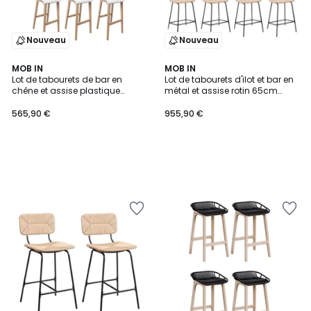
Nouveau
Nouveau
MOB IN
MOB IN
Lot de tabourets de bar en
Lot de tabourets d'ilot et bar en
chêne et assise plastique
métal et assise rotin 65cm
blanche 75cm TANNA|Lot de 6 |
NEMA|Lot de 8 | Lot de 8
Lot de 6
565,90 €
955,90 €