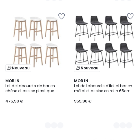
Nouveau
Nouveau
2
MOB IN
2
MOB IN
Lot de tabourets de bar en
Lot de tabourets d'ilot et bar en
Couleurs
Couleurs
chêne et assise plastique
métal et assise en rotin 65cm
75cm RIVA|Lot de 6 | Lot de 6
BALI|Lot de 8 | Lot de 8
475,90 €
955,90 €