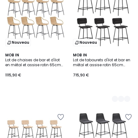
Nouveau
Nouveau
MOB IN
2
MOB IN
Lot de chaises de bar et d'ilot
Lot de tabourets d'ilot et bar en
Couleurs
en métal et assise rotin 65cm
métal et assise rotin 65cm
MOOREA | Lot de 8
NEMA|Lot de 6 | Lot de 6
1115,90 €
715,90 €