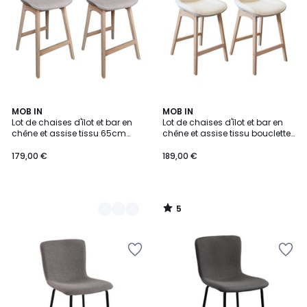
5
2
MOB IN
MOB IN
/
Lot de chaises d'îlot et bar en
Lot de chaises d'îlot et bar en
Couleurs
5
chêne et assise tissu 65cm
chêne et assise tissu bouclette
MELLOW | Lot de 2
65cm MILK | Lot de 2
179,00 €
189,00 €
5
/
5