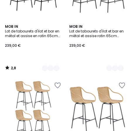
2,8
2
MOB IN
2
MOB IN
/ 5
Lot de tabourets d'ilot et bar en
Lot de tabourets d'ilot et bar en
Couleurs
Couleurs
métal et assise en rotin 65cm
métal et assise rotin 65cm
BALI|Lot de 2 | Lot de 2
NEMA|Lot de 2 | Lot de 2
239,00 €
239,00 €
2,8
/
5