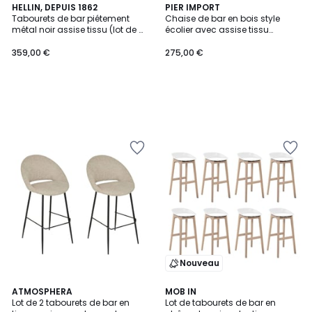
HELLIN, DEPUIS 1862
PIER IMPORT
Tabourets de bar piétement
Chaise de bar en bois style
métal noir assise tissu (lot de 2)
écolier avec assise tissu
- LUCKI
marron (lot de 2) BERLIN
359,00 €
275,00 €
Nouveau
2
ATMOSPHERA
MOB IN
Lot de 2 tabourets de bar en
Lot de tabourets de bar en
Couleurs