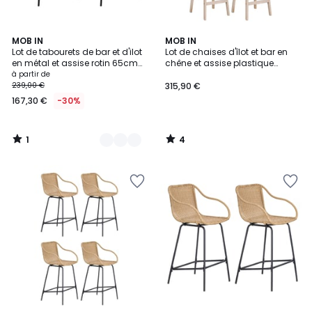
1
4
2
MOB IN
MOB IN
/
/
Lot de tabourets de bar et d'ilot
Lot de chaises d'îlot et bar en
Couleurs
5
5
en métal et assise rotin 65cm
chêne et assise plastique
TIDRA|Lot de 2 | Lot de 2
65cm MALMO | Lot de 4
à partir de
239,00 €
315,90 €
167,30 €
-30%
1
4
/
/
5
5