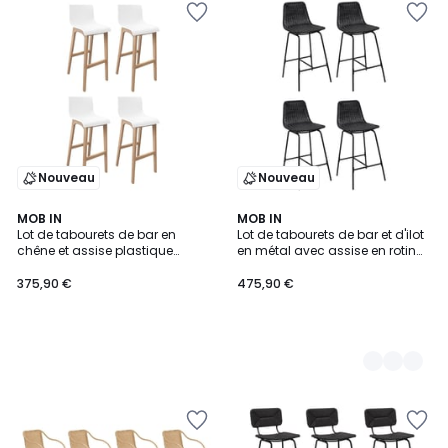
Nouveau
Nouveau
MOB IN
2
MOB IN
Lot de tabourets de bar en
Lot de tabourets de bar et d'ilot
Couleurs
chêne et assise plastique
en métal avec assise en rotin
blanche 75cm TANNA|Lot de 4 |
65cm KUTA|Lot de 4 | Lot de 4
Lot de 4
375,90 €
475,90 €