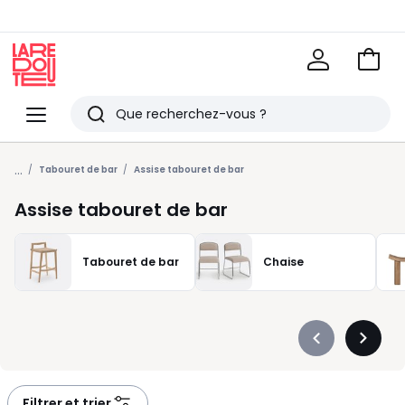
Voir
mon
La
panie
Redoute
Menu
Rechercher
Derniers
...
articles
Tabouret de bar
Assise tabouret de bar
vus
Assise tabouret de bar
Tabouret de bar
Chaise
Précédent
Suivan
-
-
défiler
défiler
à
à
Filtrer et trier