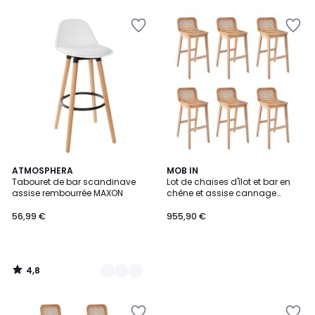
4,8
3
ATMOSPHERA
MOB IN
/ 5
Tabouret de bar scandinave
Lot de chaises d'îlot et bar en
Couleurs
assise rembourrée MAXON
chêne et assise cannage
65cm SANA
56,99 €
955,90 €
4,8
/
5