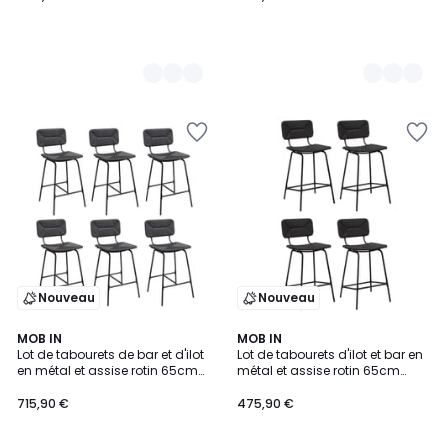
Nouveau
Nouveau
2
MOB IN
2
MOB IN
Lot de tabourets de bar et d'ilot
Lot de tabourets d'ilot et bar en
Couleurs
Couleurs
en métal et assise rotin 65cm
métal et assise rotin 65cm
TIDRA|Lot de 6 | Lot de 6
NEMA|Lot de 4 | Lot de 4
715,90 €
475,90 €