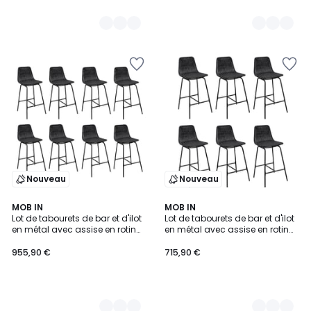
Nouveau
Nouveau
2
MOB IN
2
MOB IN
Lot de tabourets de bar et d'ilot
Lot de tabourets de bar et d'ilot
Couleurs
Couleurs
en métal avec assise en rotin
en métal avec assise en rotin
65cm KUTA|Lot de 8 | Lot de 8
65cm KUTA|Lot de 6 | Lot de 6
955,90 €
715,90 €