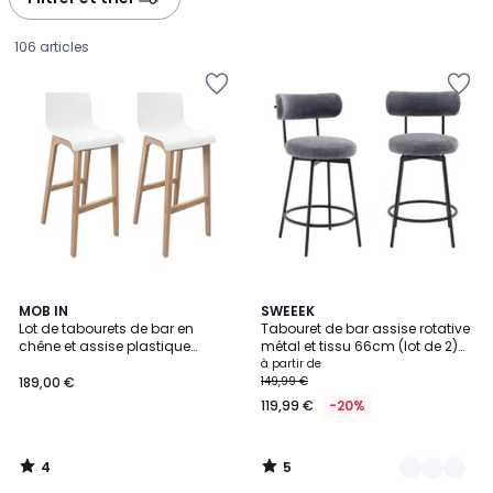
gauche
droite
106 articles
4
5
MOB IN
3
SWEEEK
/
/
Lot de tabourets de bar en
Tabouret de bar assise rotative
Couleurs
5
5
chêne et assise plastique
métal et tissu 66cm (lot de 2)
189,00
blanche 75cm TANNA|Lot de 2 |
IRIS
à partir de
Lot de 2
189,00 €
149,99 €
€.
119,99 €
-20%
4
5
/
/
5
5