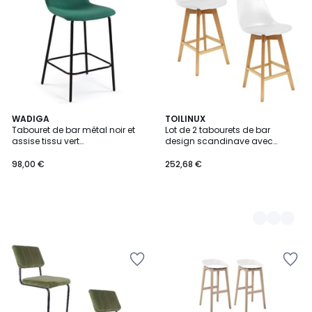
WADIGA
2
TOILINUX
Tabouret de bar métal noir et
Lot de 2 tabourets de bar
Couleurs
assise tissu vert
design scandinave avec
51x44.5x93.5cm
assise rembourrée
98,00 €
252,68 €