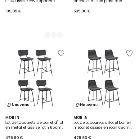
tissu assise enveloppante
chêne et assise plastique
AMAGO
75cm RIVA|Lot de 8 | Lot de 8
199,99 €
635,90 €
Nouveau
Nouveau
2
MOB IN
2
MOB IN
Lot de tabourets de bar et d'ilot
Lot de tabourets d'ilot et bar en
Couleurs
Couleurs
en métal et assise rotin 65cm
métal et assise en rotin 65cm
TIDRA|Lot de 4 | Lot de 4
BALI|Lot de 4 | Lot de 4
475,90 €
475,90 €