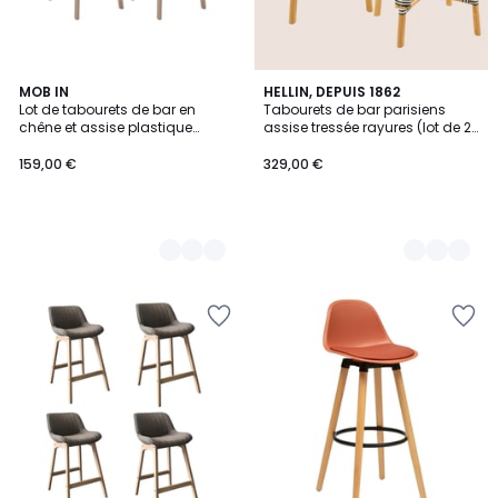
2
MOB IN
2
HELLIN, DEPUIS 1862
Lot de tabourets de bar en
Tabourets de bar parisiens
Couleurs
Couleurs
chêne et assise plastique
assise tressée rayures (lot de 2)
75cm RIVA|Lot de 2 | Lot de 2
- MONTMARTRE
159,00 €
329,00 €