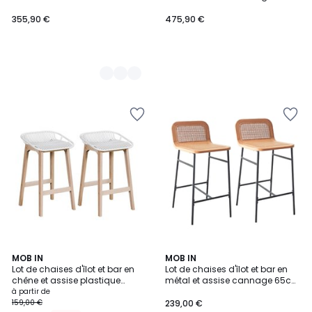
MELLOW | Lot de 4
SANA
355,90 €
475,90 €
2
MOB IN
MOB IN
Lot de chaises d'îlot et bar en
Lot de chaises d'îlot et bar en
Couleurs
chêne et assise plastique
métal et assise cannage 65cm
65cm MALMO | Lot de 2
SANA
à partir de
159,00 €
239,00 €