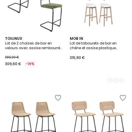
TOILINUX
2
MOB IN
Lot de 2 chaises de bar en
Lot de tabourets de bar en
Couleurs
velours avec assise rembourrée
chêne et assise plastique
KEEN
75cm RIVA|Lot de 4 | Lot de 4
386,99 €
315,90 €
309,60 €
-19%