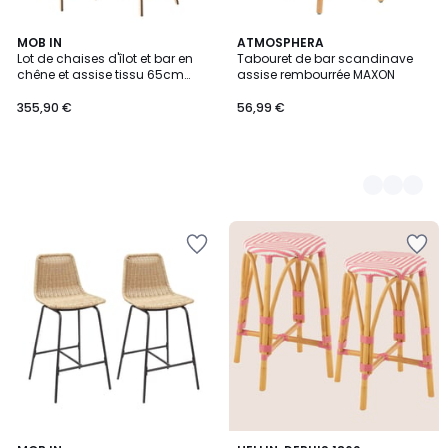
MOB IN
2
ATMOSPHERA
Lot de chaises d'îlot et bar en
Tabouret de bar scandinave
Couleurs
chêne et assise tissu 65cm
assise rembourrée MAXON
MELLOW | Lot de 4
355,90 €
56,99 €