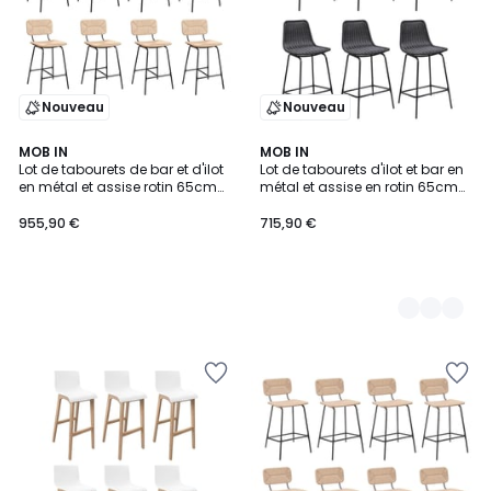
Nouveau
Nouveau
MOB IN
2
MOB IN
Lot de tabourets de bar et d'ilot
Lot de tabourets d'ilot et bar en
Couleurs
en métal et assise rotin 65cm
métal et assise en rotin 65cm
TIDRA|Lot de 8 | Lot de 8
BALI|Lot de 6 | Lot de 6
955,90 €
715,90 €