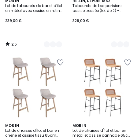
2,5
2
MOB IN
2
HELLIN, DEPUIS 1862
/ 5
Lot de tabourets de bar et d'ilot
Tabourets de bar parisiens
Couleurs
Couleurs
en métal avec assise en rotin
assise tressée (lot de 2) -
65cm KUTA|Lot de 2 | Lot de 2
MONTMARTRE
239,00 €
329,00 €
2,5
/
5
2
MOB IN
MOB IN
Lot de chaises d'îlot et bar en
Lot de chaises d'îlot et bar en
Couleurs
chêne et assise tissu 65cm
métal et assise cannage 65cm