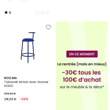
5
/
5
2
NOO.MA
Tabouret de bar avec dossier
Couleurs
HOGO
329,00 €
218,00 €
-33%