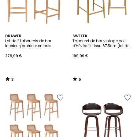
3
5
DRAWER
SWEEEK
/
/
Lot de 2 tabourets de bar
Tabouret de bar vintage bois
5
5
intérieur/extérieur en bois
d'hévéa et tissu 67,5cm (lot de
d'acacia et résine tressée
2) ATHENA
H65cm- NURI
279,99 €
199,99 €
3
5
/
/
5
5