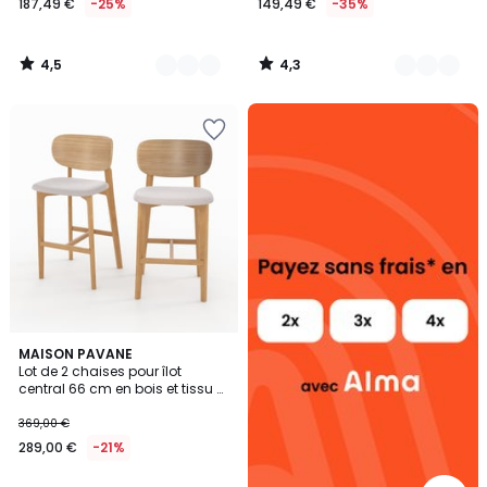
187,49 €
-25%
149,49 €
-35%
4,5
4,3
/
/
5
5
Alma
payez
sans
frais
2
MAISON PAVANE
Lot de 2 chaises pour îlot
Couleurs
central 66 cm en bois et tissu -
ARIA
369,00 €
289,00 €
-21%