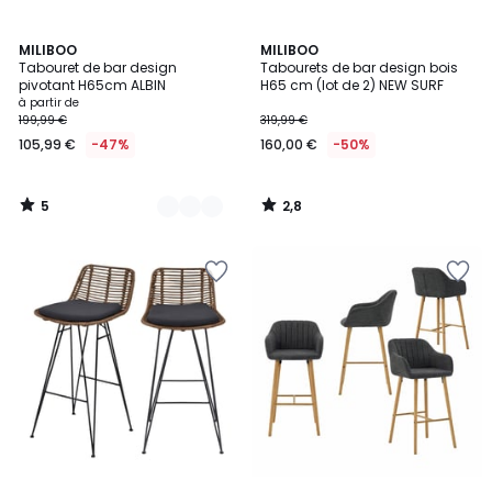
5
2,8
2
MILIBOO
MILIBOO
/
/ 5
Tabouret de bar design
Tabourets de bar design bois
Couleurs
5
pivotant H65cm ALBIN
H65 cm (lot de 2) NEW SURF
à partir de
199,99 €
319,99 €
105,99 €
-47%
160,00 €
-50%
5
2,8
/
/
5
5