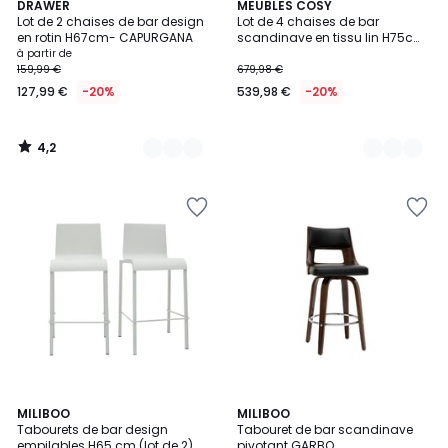
4,2
2
DRAWER
2
MEUBLES COSY
/ 5
Lot de 2 chaises de bar design
Lot de 4 chaises de bar
Couleurs
Couleurs
en rotin H67cm- CAPURGANA
scandinave en tissu lin H75cm,
CARMENA
à partir de
159,99 €
679,98 €
127,99 €
-20%
539,98 €
-20%
4,2
/
5
5
2
MILIBOO
2
MILIBOO
/
Tabourets de bar design
Tabouret de bar scandinave
Couleurs
Couleurs
5
empilables H65 cm (lot de 2)
pivotant GARBO