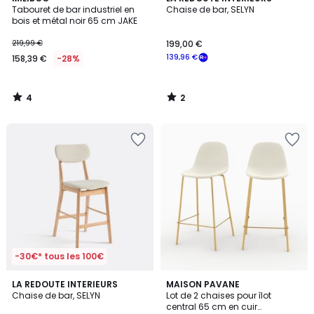
/
/
Tabouret de bar industriel en
Chaise de bar, SELYN
5
5
bois et métal noir 65 cm JAKE
219,99 €
199,00 €
139,96 €
158,39 €
-28%
4
2
/
/
5
5
-30€* tous les 100€
4,5
LA REDOUTE INTERIEURS
3
MAISON PAVANE
/ 5
Chaise de bar, SELYN
Lot de 2 chaises pour îlot
Couleurs
central 65 cm en cuir