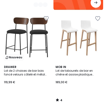
Nouveau
4
DRAWER
MOB IN
/
Lot de 2 chaises de bar bois
Lot de tabourets de bar en
5
foncé velours côtelé et métal
chêne et assise plastique
H65cm- JESS
blanche 75cm TANNA|Lot de 2 |
Lot de 2
119,99 €
189,00 €
4
/