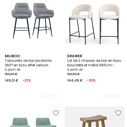
3
MILIBOO
2
DRAWER
Tabourets de bar pivotants
Lot de 2 chaises de bar en tissu
Couleurs
Couleurs
360° en tissu effet velours
bouclette et métal H65cm-
texturé terre brûlée et métal
SOREN
à partir de
à partir de
H65.5 cm (lot de 2) ALESS
189,00 €
169,99 €
149,31 €
-21%
144,49 €
-15%