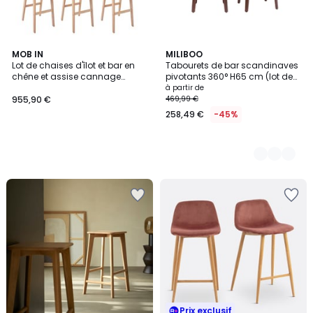
MOB IN
2
MILIBOO
Lot de chaises d'îlot et bar en
Tabourets de bar scandinaves
Couleurs
chêne et assise cannage
pivotants 360° H65 cm (lot de
65cm SANA
2) GAO
à partir de
955,90 €
469,99 €
258,49 €
-45%
Prix exclusif