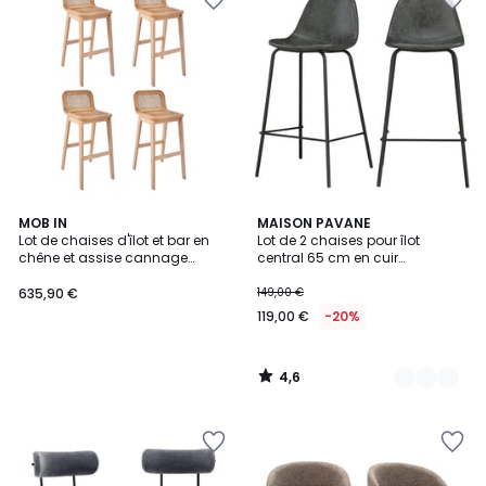
4,6
MOB IN
5
MAISON PAVANE
/ 5
Lot de chaises d'îlot et bar en
Lot de 2 chaises pour îlot
Couleurs
chêne et assise cannage
central 65 cm en cuir
65cm SANA
synthétique - HENRIK
635,90 €
149,00 €
119,00 €
-20%
4,6
/
5