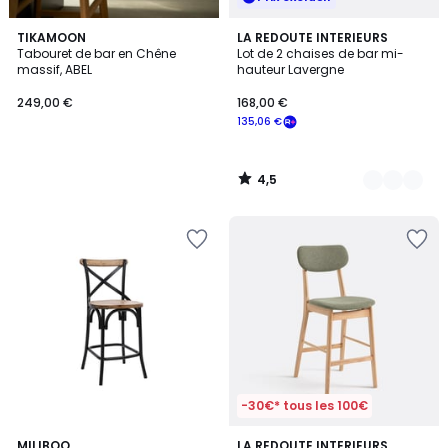
4,5
TIKAMOON
3
LA REDOUTE INTERIEURS
/ 5
Tabouret de bar en Chêne
Lot de 2 chaises de bar mi-
Couleurs
massif, ABEL
hauteur Lavergne
249,00 €
168,00 €
135,06 €
4,5
/
5
-30€* tous les 100€
4
2
MILIBOO
LA REDOUTE INTERIEURS