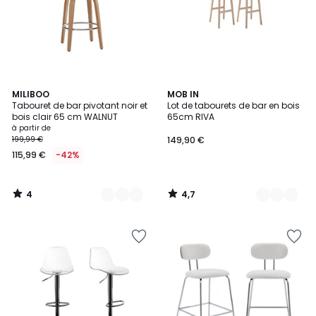
4
4,7
2
MILIBOO
2
MOB IN
/
/ 5
Tabouret de bar pivotant noir et
Lot de tabourets de bar en bois
Couleurs
Couleurs
5
bois clair 65 cm WALNUT
65cm RIVA
à partir de
199,99 €
149,90 €
115,99 €
-42%
4
4,7
/
/
5
5