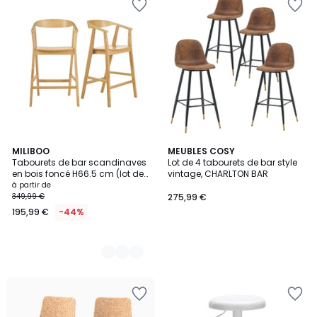
3
MILIBOO
MEUBLES COSY
Tabourets de bar scandinaves
Lot de 4 tabourets de bar style
Couleurs
en bois foncé H66.5 cm (lot de
vintage, CHARLTON BAR
2) BAHIA
à partir de
349,99 €
275,99 €
195,99 €
-44%