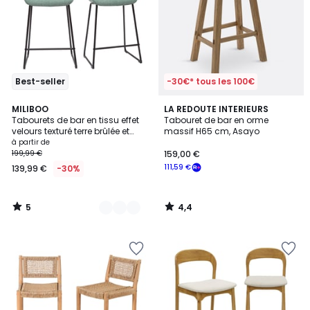
Best-seller
-30€* tous les 100€
5
4,4
10
MILIBOO
LA REDOUTE INTERIEURS
/
/ 5
Tabourets de bar en tissu effet
Tabouret de bar en orme
Couleurs
5
velours texturé terre brûlée et
massif H65 cm, Asayo
métal noir H65 cm (lot de 2)
à partir de
BOOST
199,99 €
159,00 €
111,59 €
139,99 €
-30%
5
4,4
/
/
5
5