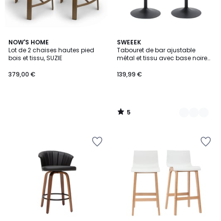
5
NOW'S HOME
3
SWEEEK
/
Lot de 2 chaises hautes pied
Tabouret de bar ajustable
Couleurs
5
bois et tissu, SUZIE
métal et tissu avec base noire
65/86,5cm (lot de 2) ABBY
379,00 €
139,99 €
5
/
5