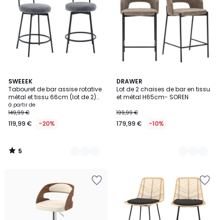
5
3
SWEEEK
2
DRAWER
/
Tabouret de bar assise rotative
Lot de 2 chaises de bar en tissu
Couleurs
Couleurs
5
métal et tissu 66cm (lot de 2)
et métal H65cm- SOREN
IRIS
à partir de
149,99 €
199,99 €
119,99 €
-20%
179,99 €
-10%
5
/
5