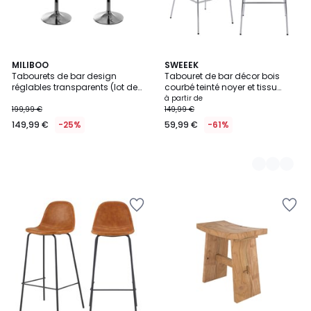
MILIBOO
3
SWEEEK
Tabourets de bar design
Tabouret de bar décor bois
Couleurs
réglables transparents (lot de
courbé teinté noyer et tissu
2) GALILEO
déperlant pieds chromé
à partir de
76,5cm (lot de 2) ERIN
199,99 €
149,99 €
149,99 €
-25%
59,99 €
-61%