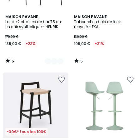
5
5
4
MAISON PAVANE
MAISON PAVANE
/
/
Lot de 2 chaises de bar 75 cm
Tabouret en bois de teck
Couleurs
5
5
en cuir synthétique - HENRIK
recyclé - EKA
179,00 €
139,00 €
139,00 €
-22%
109,00 €
-21%
5
5
/
/
5
5
-30€* tous les 100€