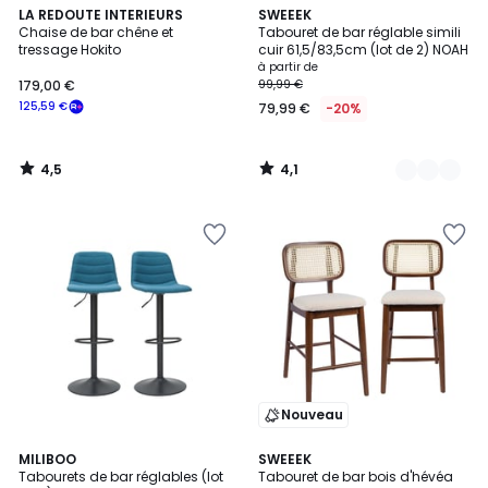
4,5
4,1
LA REDOUTE INTERIEURS
4
SWEEEK
/ 5
/ 5
Chaise de bar chêne et
Tabouret de bar réglable simili
Couleurs
tressage Hokito
cuir 61,5/83,5cm (lot de 2) NOAH
à partir de
179,00 €
99,99 €
125,59 €
79,99 €
-20%
4,5
4,1
/
/
5
5
Nouveau
4,5
6
MILIBOO
SWEEEK
/ 5
Tabourets de bar réglables (lot
Tabouret de bar bois d'hévéa
Couleurs