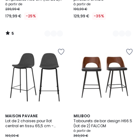
KUPA
à partir de
à partir de
239,99 €
199,99 €
179,99 €
-25%
129,99 €
-35%
5
/
5
4
5
MAISON PAVANE
2
MILIBOO
/
Lot de 2 chaises pour îlot
Tabourets de bar design H66.5
Couleurs
Couleurs
5
central en tissu 65,5 cm -
(lot de 2) FALCOM
HENRIK
à partir de
169,00 €
369,99 €