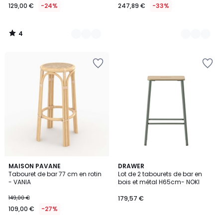
129,00 €
-24%
247,89 €
-33%
4
/
5
1
MAISON PAVANE
DRAWER
/
Tabouret de bar 77 cm en rotin
Lot de 2 tabourets de bar en
5
- VANIA
bois et métal H65cm- NOKI
149,00 €
179,57 €
109,00 €
-27%