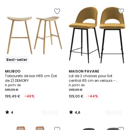
5
Best-seller
4
4,6
3
MILIBOO
3
MAISON PAVANE
/
/ 5
Tabourets de bar H65 cm (lot
Lot de 2 chaises pour îlot
Couleurs
Couleurs
5
de 2) DEMORY
central 65 cm en velours -
PÉNÉLOPE
à partir de
à partir de
349,99 €
249,00 €
199,49 €
-46%
139,00 €
-44%
4
4,6
/
/
5
5