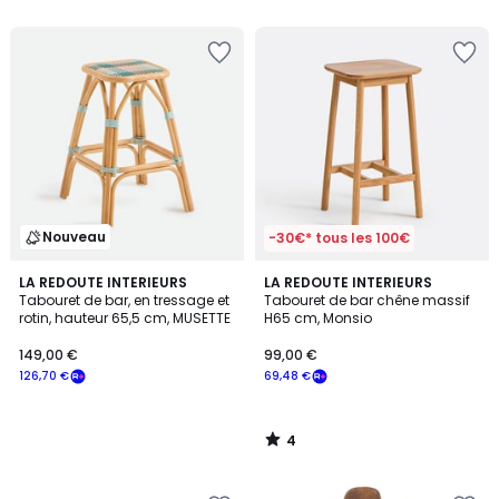
5
5
Nouveau
-30€* tous les 100€
4
LA REDOUTE INTERIEURS
LA REDOUTE INTERIEURS
/
Tabouret de bar, en tressage et
Tabouret de bar chêne massif
5
rotin, hauteur 65,5 cm, MUSETTE
H65 cm, Monsio
149,00 €
99,00 €
126,70 €
69,48 €
4
/
5