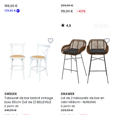
synthétique - HENRIK
199,00 €
209,00 €
139,96 €
119,00 €
-43%
4,5
/
5
4,5
4,3
2
SWEEEK
2
DRAWER
/ 5
/ 5
Tabouret de bar bistrot vintage
Lot de 2 tabourets de bar en
Couleurs
Couleurs
bois 65cm (lot de 2) BELLEVILLE
rotin H68cm- NUNUHAI
à partir de
à partir de
249,99 €
229,99 €