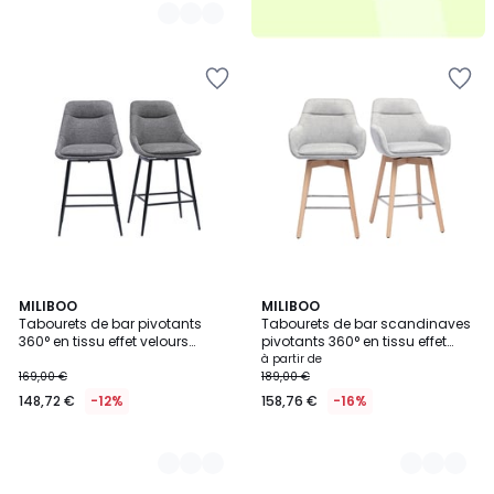
3
MILIBOO
2
MILIBOO
Tabourets de bar pivotants
Tabourets de bar scandinaves
Couleurs
Couleurs
360° en tissu effet velours
pivotants 360° en tissu effet
texturé terre brûlée et métal H66
velours texturé beige et bois
à partir de
cm (lot de 2) ALESS
clair H65 cm (lot de 2) ALESS
169,00 €
189,00 €
148,72 €
-12%
158,76 €
-16%