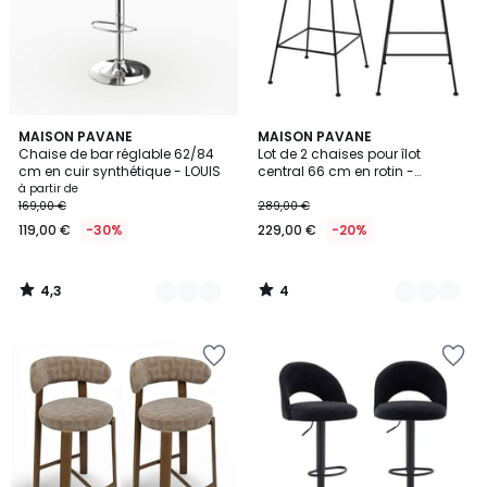
4,3
4
2
MAISON PAVANE
2
MAISON PAVANE
/ 5
/
Chaise de bar réglable 62/84
Lot de 2 chaises pour îlot
Couleurs
Couleurs
5
cm en cuir synthétique - LOUIS
central 66 cm en rotin -
TAMARA
à partir de
169,00 €
289,00 €
119,00 €
-30%
229,00 €
-20%
4,3
4
/
/
5
5