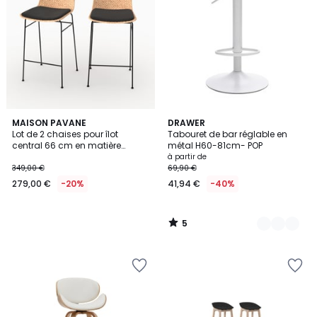
5
MAISON PAVANE
3
DRAWER
/
Lot de 2 chaises pour îlot
Tabouret de bar réglable en
Couleurs
5
central 66 cm en matière
métal H60-81cm- POP
naturelle - FARO
à partir de
349,00 €
69,90 €
279,00 €
-20%
41,94 €
-40%
5
/
5