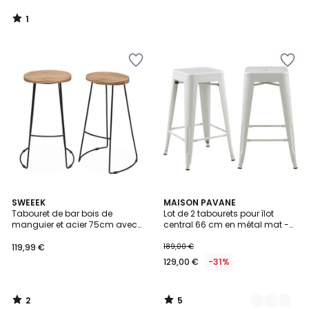
1
/
5
2
5
SWEEEK
2
MAISON PAVANE
/
/
Tabouret de bar bois de
Lot de 2 tabourets pour îlot
Couleurs
5
5
manguier et acier 75cm avec
central 66 cm en métal mat -
repose pieds (lot de 2) JAYA
INDUS
119,99 €
189,00 €
129,00 €
-31%
2
5
/
/