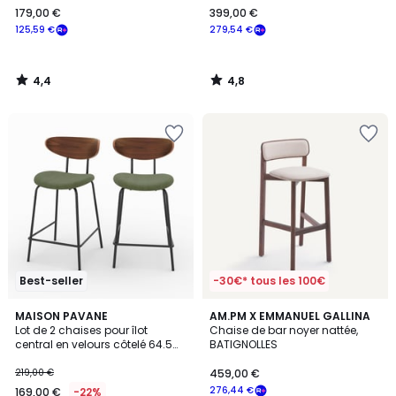
179,00 €
399,00 €
€
125,59 €
279,54 €
souscrivez
à
notre
4,4
4,8
programme
/
/
5
5
pour
payer
à
la
place
125,59
€.
Best-seller
-30€* tous les 100€
5
2
MAISON PAVANE
AM.PM X EMMANUEL GALLINA
/
Lot de 2 chaises pour îlot
Chaise de bar noyer nattée,
Couleurs
5
central en velours côtelé 64.5
BATIGNOLLES
cm - JADE
219,00 €
459,00 €
276,44 €
169,00 €
-22%