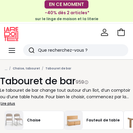
-40% dès 2 articles*
EN CE MOMENT
sur le linge de maison et la literie
-30€ tous les 100€*
sur le meuble & la déco
Voir
mon
La
panie
Redoute
Menu
Rechercher
Derniers
...
articles
Chaise, tabouret
Tabouret de bar
Tabouret de bar
vus
959
Le tabouret de bar change tout autour d’un îlot, d’un comptoir
ou d’une table haute. Pour bien le choisir, commencez par la
hauteur d’assise : comptez en général 25 à 30 cm d’écart entre
Lire plus
l’assise et le plateau pour être à l’aise au quotidien. Avec ou
sans dossier, pivotant, réglable, avec repose-pieds… chaque
Chaise
Fauteuil de table
détail joue sur le confort. Un modèle avec dossier convient bien
aux repas qui s’éternisent, tandis qu’un tabouret sans dossier se