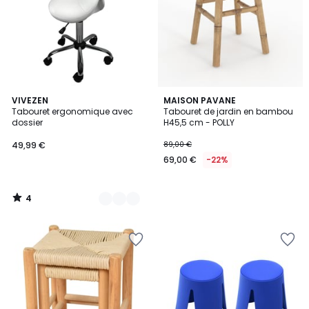
4
2
VIVEZEN
MAISON PAVANE
/
Tabouret ergonomique avec
Tabouret de jardin en bambou
Couleurs
5
dossier
H45,5 cm - POLLY
49,99 €
89,00 €
69,00 €
-22%
4
/
5