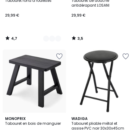
/ 5
/ 5
Tabouret rond à roulettes
Tabouret de douche
Couleurs
antidérapant LOSANI
29,99 €
29,99 €
4,7
3,5
/
/
5
5
5
MONOPRIX
WADIGA
/
Tabouret en bois de manguier
Tabouret pliable métal et
5
assise PVC noir 30x30x45cm