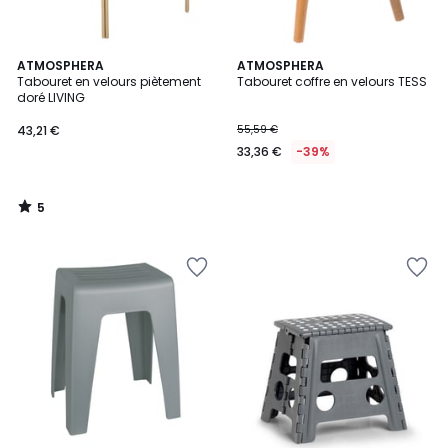
5
ATMOSPHERA
ATMOSPHERA
/
Tabouret en velours piètement
Tabouret coffre en velours TESS
5
doré LIVING
43,21 €
55,59 €
33,36 €
-39%
5
/
5