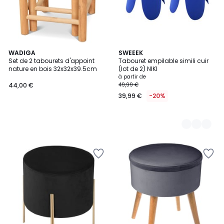
WADIGA
2
SWEEEK
Set de 2 tabourets d'appoint
Tabouret empilable simili cuir
Couleurs
nature en bois 32x32x39.5cm
(lot de 2) NIKI
à partir de
44,00 €
49,99 €
39,99 €
-20%