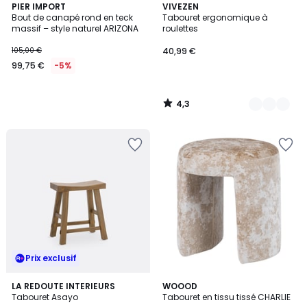
4,3
PIER IMPORT
4
VIVEZEN
/ 5
Bout de canapé rond en teck
Tabouret ergonomique à
Couleurs
massif – style naturel ARIZONA
roulettes
105,00 €
40,99 €
99,75 €
-5%
4,3
/
5
Prix exclusif
4,6
LA REDOUTE INTERIEURS
2
WOOOD
/ 5
Tabouret Asayo
Tabouret en tissu tissé CHARLIE
Couleurs