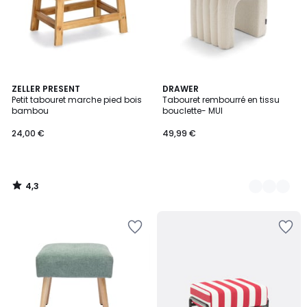
4,3
ZELLER PRESENT
4
DRAWER
/ 5
Petit tabouret marche pied bois
Tabouret rembourré en tissu
Couleurs
bambou
bouclette- MUI
24,00 €
49,99 €
4,3
/
5