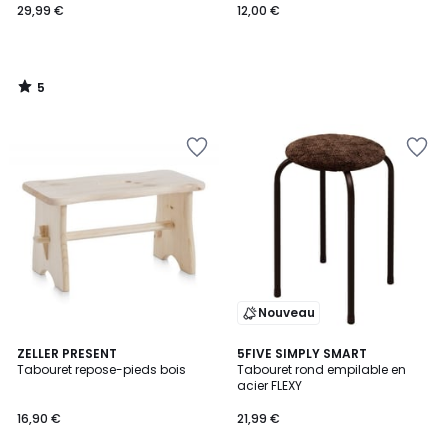
29,99 €
12,00 €
5
/
5
Nouveau
5
ZELLER PRESENT
2
5FIVE SIMPLY SMART
/
Tabouret repose-pieds bois
Tabouret rond empilable en
Couleurs
5
acier FLEXY
16,90 €
21,99 €