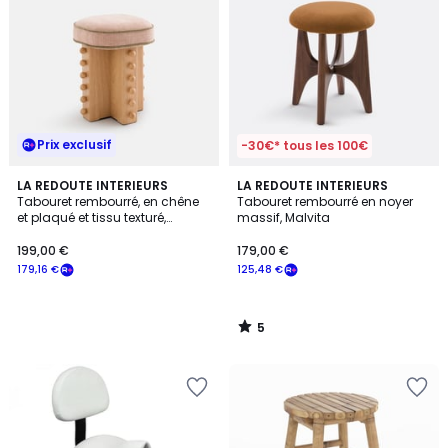
Prix exclusif
-30€* tous les 100€
5
LA REDOUTE INTERIEURS
LA REDOUTE INTERIEURS
/
Tabouret rembourré, en chêne
Tabouret rembourré en noyer
5
et plaqué et tissu texturé,
massif, Malvita
VATHALIE
199,00 €
179,00 €
179,16 €
125,48 €
5
/
5