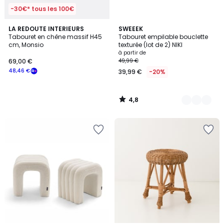
-30€* tous les 100€
4,8
LA REDOUTE INTERIEURS
9
SWEEEK
/ 5
Tabouret en chêne massif H45
Tabouret empilable bouclette
Couleurs
cm, Monsio
texturée (lot de 2) NIKI
à partir de
69,00 €
49,99 €
48,46 €
39,99 €
-20%
4,8
/
5