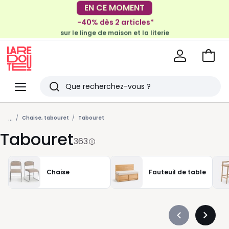
-40% dès 2 articles*
sur le linge de maison et la literie
EN CE MOMENT
-30€ tous les 100€*
sur le meuble & la déco
Voir
mon
La
panie
Redoute
Menu
Rechercher
Derniers
...
articles
Chaise, tabouret
Tabouret
Tabouret
vus
363
Chaise
Fauteuil de table
Précédent
Suivan