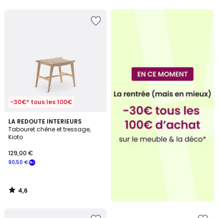
5
-30€* tous les 100€
4,6
LA REDOUTE INTERIEURS
/ 5
Tabouret chêne et tressage,
Kioto
129,00 €
90,50 €
4,6
/
5