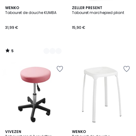
5
3
WENKO
ZELLER PRESENT
/
Tabouret de douche KUMBA
Tabouret marchepied pliant
Couleurs
5
31,99 €
15,90 €
5
/
5
4,7
3,5
11
VIVEZEN
WENKO