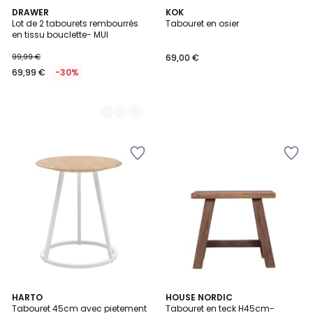
2
DRAWER
KOK
Lot de 2 tabourets rembourrés
Tabouret en osier
Couleurs
en tissu bouclette- MUI
99,99 €
69,00 €
69,99 €
-30%
3
HARTO
HOUSE NORDIC
Tabouret 45cm avec pietement
Tabouret en teck H45cm-
Couleurs