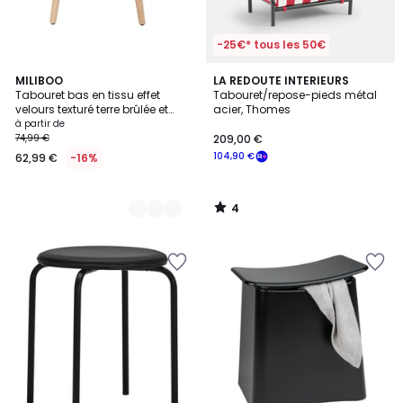
-25€* tous les 50€
4
6
MILIBOO
LA REDOUTE INTERIEURS
/
Tabouret bas en tissu effet
Tabouret/repose-pieds métal
Couleurs
5
velours texturé terre brûlée et
acier, Thomes
bois clair massif H46 cm
à partir de
GUESTA
74,99 €
209,00 €
104,90 €
62,99 €
-16%
4
/
5