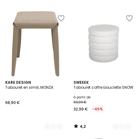
4,2
4
KARE DESIGN
4
SWEEEK
/ 5
Tabouret en simili, MONZA
Tabouret coffre bouclette SNOW
Couleurs
Couleurs
à partir de
68,90 €
59,99 €
32,99 €
-45%
4,2
/
5