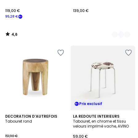
119,00 €
139,00 €
95,28 €
4,6
/
5
Prix exclusif
DECORATION D’AUTREFOIS
LA REDOUTE INTERIEURS
Tabouret rond
Tabouret, en chrome et tissu
velours imprimé vache, AVINO
151,90 €
59,00 €