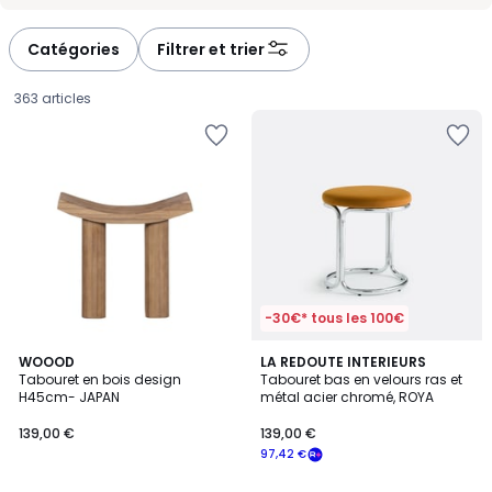
-
-
défiler
défiler
à
à
Catégories
Filtrer et trier
gauche
droite
363 articles
-30€* tous les 100€
4,7
WOOOD
LA REDOUTE INTERIEURS
/ 5
Tabouret en bois design
Tabouret bas en velours ras et
H45cm- JAPAN
métal acier chromé, ROYA
139,00
139,00 €
139,00 €
€.
97,42 €