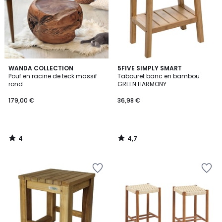
4
4,7
WANDA COLLECTION
5FIVE SIMPLY SMART
/
/ 5
Pouf en racine de teck massif
Tabouret banc en bambou
5
rond
GREEN HARMONY
179,00 €
36,98 €
4
4,7
/
/
5
5