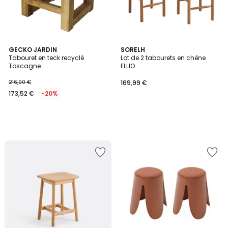
GECKO JARDIN
SORELH
Tabouret en teck recyclé
Lot de 2 tabourets en chêne
Toscagne
ELLIO
216,90 €
169,99 €
173,52 €
-20%