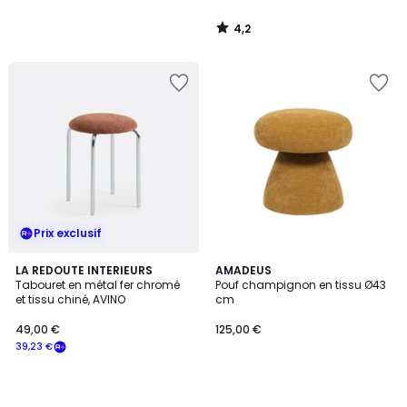
4,2
/
5
Prix exclusif
LA REDOUTE INTERIEURS
AMADEUS
Tabouret en métal fer chromé
Pouf champignon en tissu Ø43
et tissu chiné, AVINO
cm
49,00 €
125,00 €
39,23 €