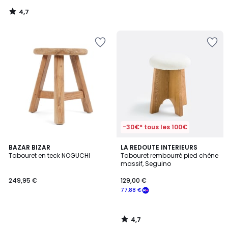
4,7
/
5
-30€* tous les 100€
4,7
BAZAR BIZAR
LA REDOUTE INTERIEURS
/ 5
Tabouret en teck NOGUCHI
Tabouret rembourré pied chêne
massif, Seguino
249,95 €
129,00 €
77,88 €
4,7
/