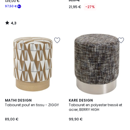
139,00 €
30,07 €
97,50 €
21,95 €
-27%
4,3
/
5
MATHI DESIGN
3
KARE DESIGN
Tabouret pouf en tissu - ZIGGY
Tabouret en polyester tressé et
Couleurs
acier, BERRY HIGH
89,00 €
99,90 €