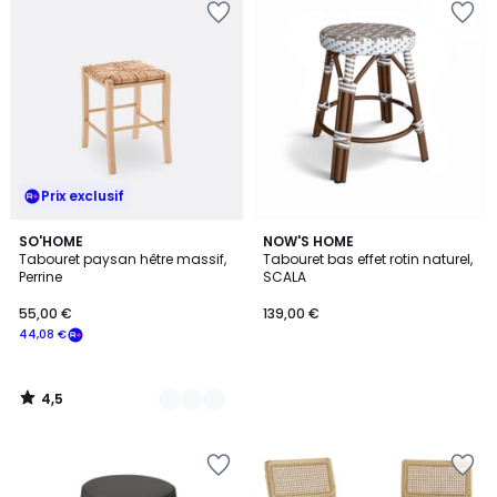
Prix exclusif
4,5
4
SO'HOME
NOW'S HOME
/ 5
Tabouret paysan hêtre massif,
Tabouret bas effet rotin naturel,
Couleurs
Perrine
SCALA
55,00 €
139,00 €
44,08 €
4,5
/
5