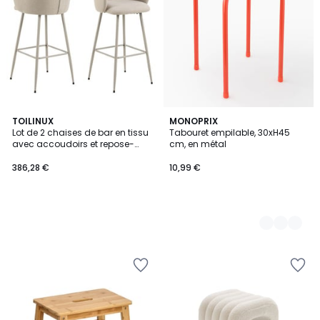
TOILINUX
2
MONOPRIX
Lot de 2 chaises de bar en tissu
Tabouret empilable, 30xH45
Couleurs
avec accoudoirs et repose-
cm, en métal
pieds SÖREN
386,28 €
10,99 €