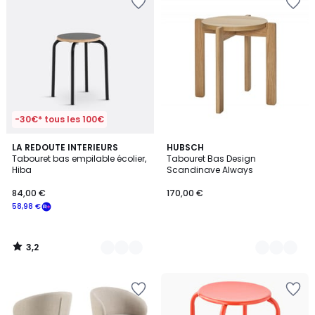
-30€* tous les 100€
3,2
2
LA REDOUTE INTERIEURS
4
HUBSCH
/ 5
Tabouret bas empilable écolier,
Tabouret Bas Design
Couleurs
Couleurs
Hiba
Scandinave Always
84,00 €
170,00 €
58,98 €
3,2
/
5