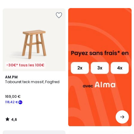
Alma
payez
sans
frais
-30€* tous les 100€
4,6
AM.PM
/ 5
Tabouret teck massif, Fagfred
169,00 €
118,42 €
4,6
/
5