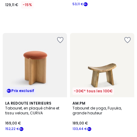
53,11 €
129,11 €
-15%
Prix exclusif
-30€* tous les 100€
4,2
LA REDOUTE INTERIEURS
AM.PM
/ 5
Tabouret, en plaqué chêne et
Tabouret de yoga, Fuyuka,
tissu velours, CURVA
grande hauteur
169,00 €
189,00 €
152,22 €
133,44 €