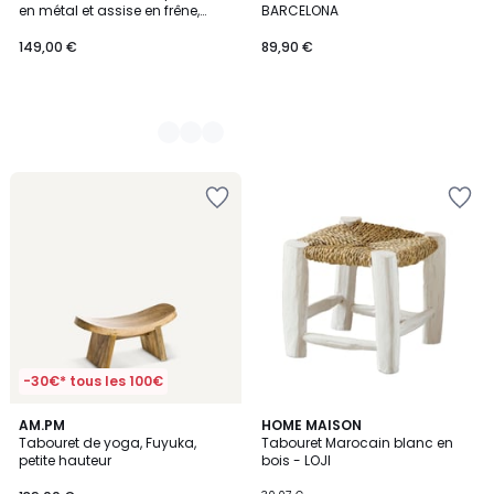
en métal et assise en frêne,
BARCELONA
GUSTAVE
149,00 €
89,90 €
-30€* tous les 100€
4,3
AM.PM
HOME MAISON
/ 5
Tabouret de yoga, Fuyuka,
Tabouret Marocain blanc en
petite hauteur
bois - LOJI