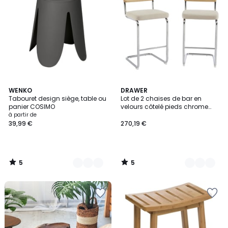
5
5
6
WENKO
3
DRAWER
/
/
Tabouret design siège, table ou
Lot de 2 chaises de bar en
Couleurs
Couleurs
5
5
panier COSIMO
velours côtelé pieds chrome
H66cm- SKANA
à partir de
39,99 €
270,19 €
5
5
/
/
5
5