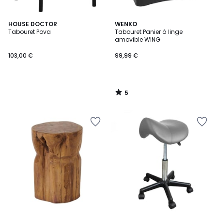
5
HOUSE DOCTOR
WENKO
/
Tabouret Pova
Tabouret Panier à linge
5
amovible WING
103,00 €
99,99 €
5
/
5