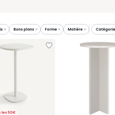
rix
bons plans
forme
matière
catégori
 les 50€