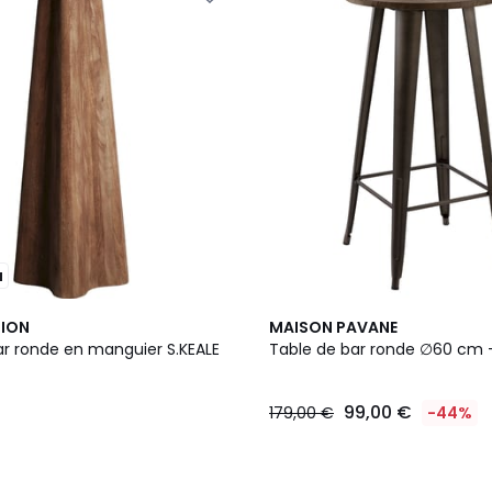
u
TION
MAISON PAVANE
ar ronde en manguier S.KEALE
Table de bar ronde ∅60 cm 
99,00 €
179,00 €
-44%