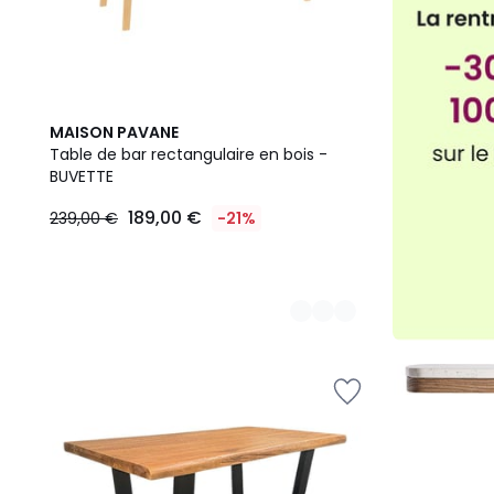
2
MAISON PAVANE
Couleurs
Table de bar rectangulaire en bois -
BUVETTE
189,00 €
239,00 €
-21%