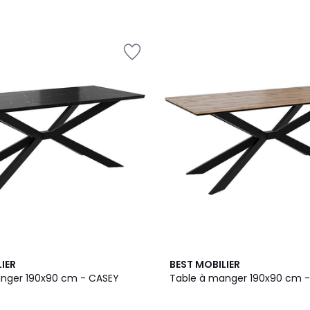
IER
BEST MOBILIER
Table à manger 190x90 cm - CASEY
Table à manger 190x9