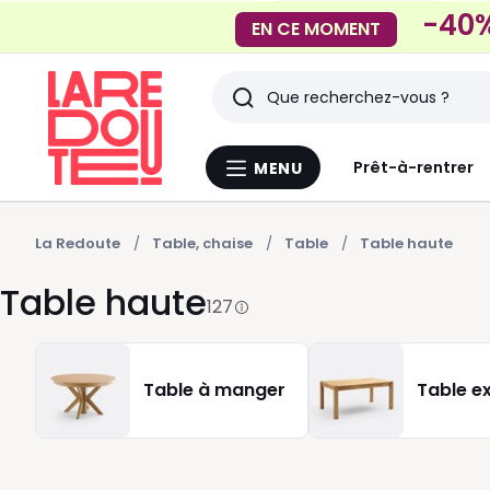
-40%
EN CE MOMENT
Rechercher
Derniers
Prêt-à-rentrer
MENU
Menu
articles
La
Redoute
vus
La Redoute
Table, chaise
Table
Table haute
Table haute
127
Table à manger
Table ex