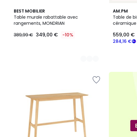
3
BEST MOBILIER
AM.PM
Couleurs
Table murale rabattable avec
Table de bi
rangements, MONDRIAN
céramique 
349,00
349,00 €
559,00 €
389,99 €
-10%
€
au
284,16 €
lieu
de
389,99
€
10%
de
réduction
appliquée.