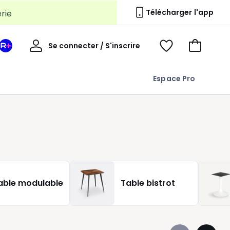
erie
Télécharger l'app
Mon
Se connecter / S'inscrire
Mon
Voir
Voir
compte
espace
mes
mon
La
favoris
panier
Espace Pro
Redoute
+
able modulable
Table bistrot