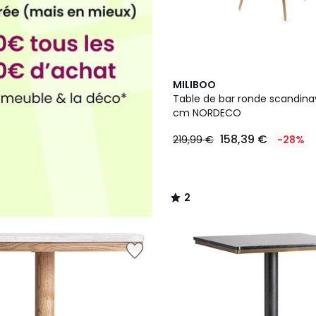
2
MILIBOO
/
Table de bar ronde scandina
5
cm NORDECO
158,39 €
219,99 €
-28%
2
/
5