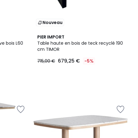
Nouveau
PIER IMPORT
ve bois L60
Table haute en bois de teck recyclé 190
cm TIMOR
679,25 €
715,00 €
-5%