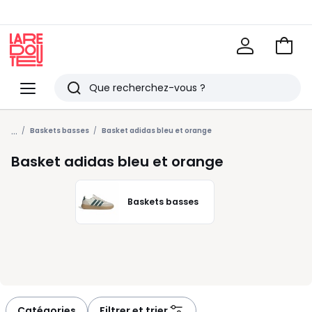
Voir
mon
La
panie
Redoute
Menu
Rechercher
Derniers
...
articles
Baskets basses
Basket adidas bleu et orange
vus
Basket adidas bleu et orange
Baskets basses
Catégories
Filtrer et trier