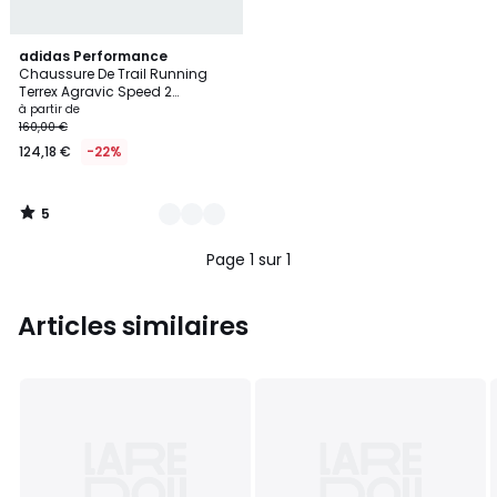
5
2
adidas Performance
/
Chaussure De Trail Running
Couleurs
5
Terrex Agravic Speed 2
Chaussure De Trail Running
à partir de
Terrex Agravic Speed 2
160,00 €
124,18 €
-22%
5
/
5
Page 1 sur 1
Articles similaires