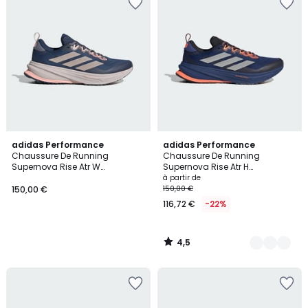
4,5
adidas Performance
3
adidas Performance
/ 5
Chaussure De Running
Chaussure De Running
Couleurs
Supernova Rise Atr W
Supernova Rise Atr H
Chaussure De Running
Chaussure De Running
à partir de
Supernova Rise Atr W
Supernova Rise Atr H
150,00 €
150,00 €
116,72 €
-22%
4,5
/
5