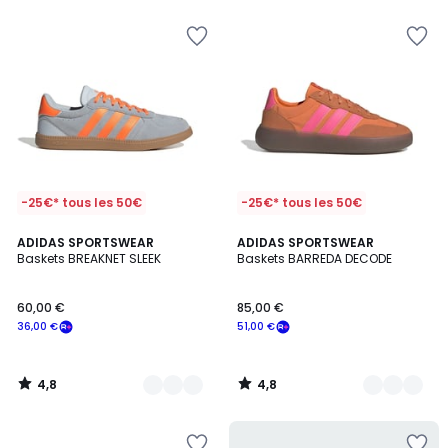
souscrivez
à
notre
programme
pour
payer
à
la
place
32,00
€.
-25€* tous les 50€
-25€* tous les 50€
4,8
4,8
4
ADIDAS SPORTSWEAR
3
ADIDAS SPORTSWEAR
/ 5
/ 5
Baskets BREAKNET SLEEK
Baskets BARREDA DECODE
Couleurs
Couleurs
60,00 €
85,00 €
36,00 €
51,00 €
4,8
4,8
/
/
5
5