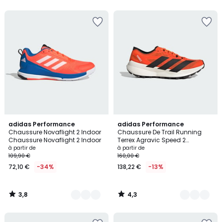
5
5
3,8
4,3
4
adidas Performance
3
adidas Performance
/ 5
/ 5
Chaussure Novaflight 2 Indoor
Chaussure De Trail Running
Couleurs
Couleurs
Chaussure Novaflight 2 Indoor
Terrex Agravic Speed 2
Chaussure De Trail Running
à partir de
à partir de
Terrex Agravic Speed 2
109,90 €
160,00 €
72,10 €
-34%
138,22 €
-13%
3,8
4,3
/
/
5
5