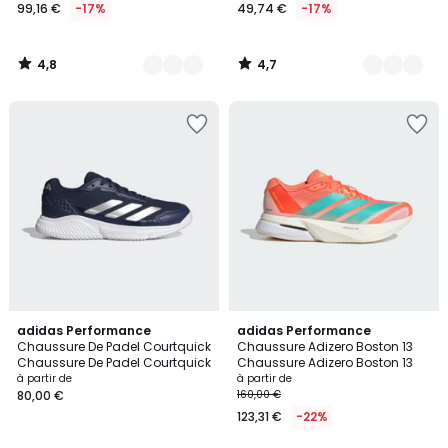
99,16 €
-17%
49,74 €
-17%
4,8
4,7
/
/
5
5
4,8
4,8
3
adidas Performance
11
adidas Performance
/ 5
/ 5
Chaussure De Padel Courtquick
Chaussure Adizero Boston 13
Couleurs
Couleurs
Chaussure De Padel Courtquick
Chaussure Adizero Boston 13
à partir de
à partir de
80,00 €
160,00 €
123,31 €
-22%