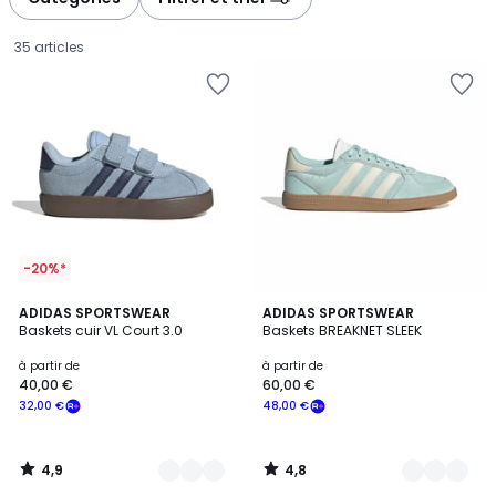
35 articles
-20%*
4,9
4,8
10
ADIDAS SPORTSWEAR
22
ADIDAS SPORTSWEAR
/ 5
/ 5
Baskets cuir VL Court 3.0
Baskets BREAKNET SLEEK
Couleurs
Couleurs
Prix
à partir de
à partir de
40,00 €
60,00 €
à
32,00 €
48,00 €
partir
de
40,00
4,9
4,8
€
/
/
5
5