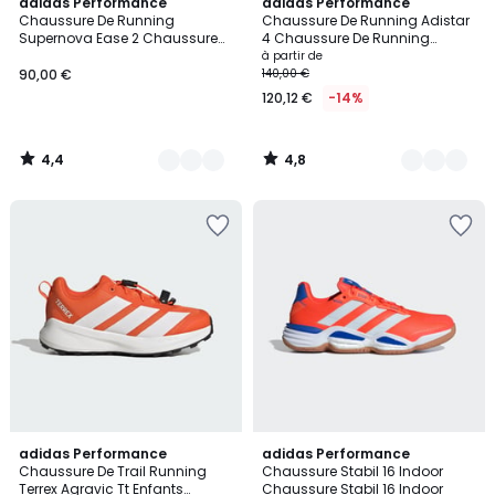
4,4
4,8
5
adidas Performance
4
adidas Performance
/ 5
/ 5
Chaussure De Running
Chaussure De Running Adistar
Couleurs
Couleurs
Supernova Ease 2 Chaussure
4 Chaussure De Running
De Running Supernova Ease 2
Adistar 4
à partir de
90,00 €
140,00 €
120,12 €
-14%
4,4
4,8
/
/
5
5
5
4,7
3
adidas Performance
12
adidas Performance
/
/ 5
Chaussure De Trail Running
Chaussure Stabil 16 Indoor
Couleurs
Couleurs
5
Terrex Agravic Tt Enfants
Chaussure Stabil 16 Indoor