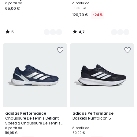
Chaussure De Trail Running
à partir de
à partir de
Terrex Agravic Tt Enfants
65,00 €
160,00 €
120,70 €
-24%
5
4,7
/
/
5
5
4,8
4,7
7
adidas Performance
8
adidas Performance
/ 5
/ 5
Chaussure De Tennis Defiant
Baskets Runfalcon 5
Couleurs
Couleurs
Speed 2 Chaussure De Tennis
Defiant Speed 2
à partir de
à partir de
119,95 €
60,00 €