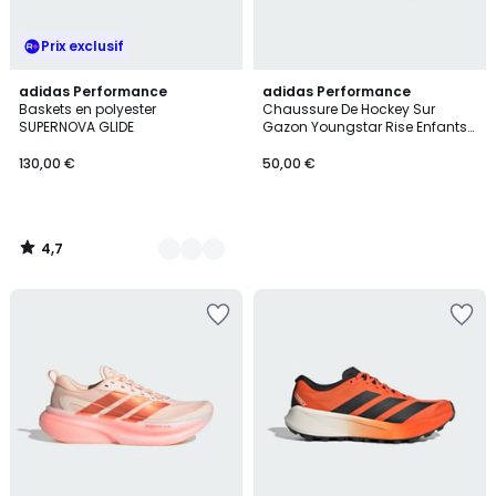
Prix exclusif
4,7
11
adidas Performance
adidas Performance
/ 5
Baskets en polyester
Chaussure De Hockey Sur
Couleurs
SUPERNOVA GLIDE
Gazon Youngstar Rise Enfants
Chaussure De Hockey Sur
Gazon Youngstar Rise Enfants
130,00 €
50,00 €
4,7
/
5