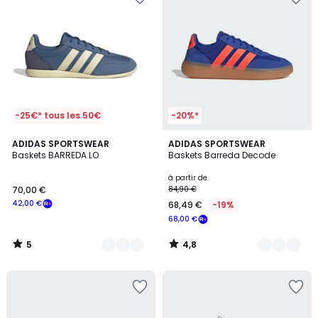
-25€* tous les 50€
-20%*
5
4,8
2
ADIDAS SPORTSWEAR
8
ADIDAS SPORTSWEAR
/
/ 5
Baskets BARREDA LO
Baskets Barreda Decode
Couleurs
Couleurs
5
à partir de
70,00 €
84,90 €
42,00 €
68,49 €
-19%
68,00 €
5
4,8
/
/
5
5