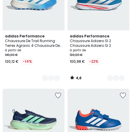
4,6
3
adidas Performance
7
adidas Performance
/ 5
Chaussure De Trail Running
Chaussure Adizero Sl 2
Couleurs
Couleurs
Terrex Agravic 4 Chaussure De
Chaussure Adizero Sl 2
Trail Running Terrex Agravic 4
à partir de
à partir de
140,00 €
130,00 €
120,12 €
-14%
100,98 €
-22%
4,6
/
5