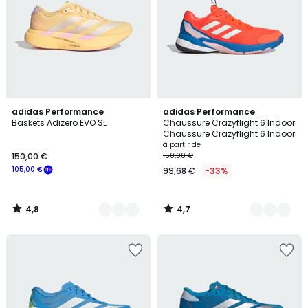
4,8
4,7
4
adidas Performance
5
adidas Performance
/ 5
/ 5
Baskets Adizero EVO SL
Chaussure Crazyflight 6 Indoor
Couleurs
Couleurs
Chaussure Crazyflight 6 Indoor
à partir de
150,00 €
150,00 €
105,00 €
99,68 €
-33%
4,8
4,7
/
/
5
5