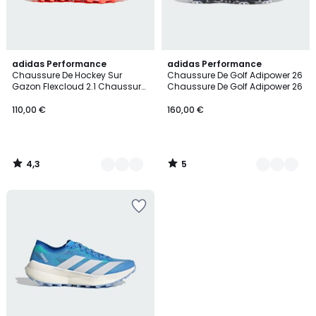
4,3
5
2
adidas Performance
4
adidas Performance
/ 5
/
Chaussure De Hockey Sur
Chaussure De Golf Adipower 26
Couleurs
Couleurs
5
Gazon Flexcloud 2.1 Chaussure
Chaussure De Golf Adipower 26
De Hockey Sur Gazon Flexcloud
2.1
110,00 €
160,00 €
4,3
5
/
/
5
5