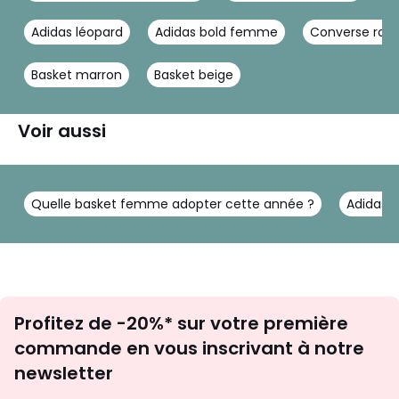
Adidas léopard
Adidas bold femme
Converse ros
Basket marron
Basket beige
Voir aussi
Quelle basket femme adopter cette année ?
Adidas g
Inscription
Profitez de -20%* sur votre première
newsletter
commande en vous inscrivant à notre
newsletter