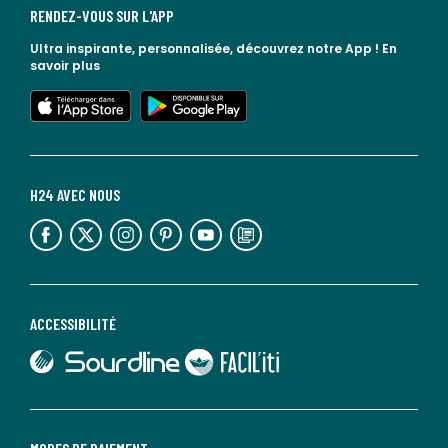
RENDEZ-VOUS SUR L'APP
Ultra inspirante, personnalisée, découvrez notre App !
En
savoir plus
lien vers l'app store
lien vers google play
H24 AVEC NOUS
lien vers l'espace réseaux sociaux
lien vers l'espace réseaux sociaux
lien vers l'espace réseaux sociaux
lien vers l'espace réseaux sociaux
lien vers l'espace réseaux sociaux
lien vers le blog la redoute
ACCESSIBILITÉ
lien vers Sourdline
lien vers Faciliti