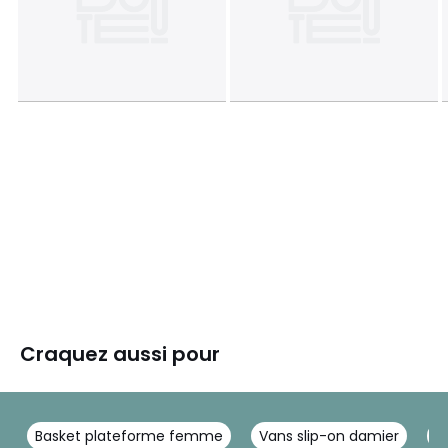
Craquez aussi pour
Basket plateforme femme
Vans slip-on damier
T