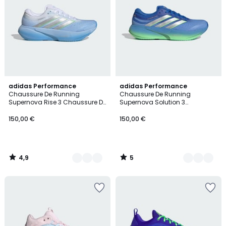
4,9
5
8
adidas Performance
2
adidas Performance
/ 5
/
Chaussure De Running
Chaussure De Running
Couleurs
Couleurs
5
Supernova Rise 3 Chaussure De
Supernova Solution 3
Running Supernova Rise 3
Chaussure De Running
Supernova Solution 3
150,00 €
150,00 €
4,9
5
/
/
5
5