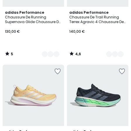
5
4,6
7
adidas Performance
5
adidas Performance
/
/ 5
Chaussure De Running
Chaussure De Trail Running
Couleurs
Couleurs
5
Supernova Glide Chaussure De
Terrex Agravic 4 Chaussure De
Running Supernova Glide
Trail Running Terrex Agravic 4
130,00 €
140,00 €
5
4,6
/
/
5
5