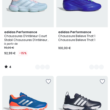
4
4
adidas Performance
2
adidas Performance
/
Chaussures D’intérieur Court
Chaussure Believe That 1
Couleurs
Couleurs
5
Stabil Chaussures D’intérieur
Chaussure Believe That 1
Court Stabil
à partir de
110,00 €
100,00 €
92,99 €
-15%
4
/
5