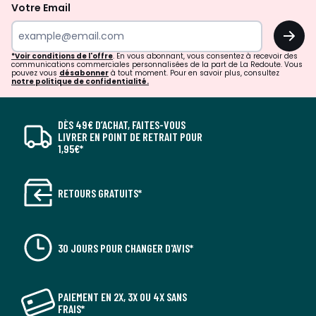
Votre Email
OK
*Voir conditions de l'offre
. En vous abonnant, vous consentez à recevoir des
communications commerciales personnalisées de la part de La Redoute. Vous
pouvez vous
désabonner
à tout moment. Pour en savoir plus, consultez
notre politique de confidentialité.
DÈS 49€ D’ACHAT, FAITES-VOUS
LIVRER EN POINT DE RETRAIT POUR
1,95€*
RETOURS GRATUITS*
30 JOURS POUR CHANGER D'AVIS*
PAIEMENT EN 2X, 3X OU 4X SANS
FRAIS*