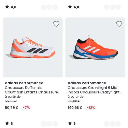
4,8
4,8
/
/
5
5
5
5
4
adidas Performance
3
adidas Performance
/
/
Chaussure De Tennis
Chaussure Crazyflight 6 Mid
Couleurs
Couleurs
5
5
Courtflash Enfants Chaussure
Indoor Chaussure Crazyflight 6
De Tennis Courtflash Enfants
Mid Indoor
à partir de
à partir de
55,00 €
160,00 €
50,79 €
-7%
140,68 €
-12%
5
5
/
/