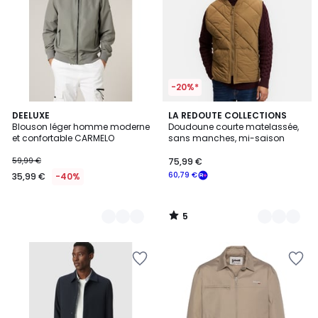
-20%*
5
2
DEELUXE
2
LA REDOUTE COLLECTIONS
/
Blouson léger homme moderne
Doudoune courte matelassée,
Couleurs
Couleurs
5
et confortable CARMELO
sans manches, mi-saison
59,99 €
75,99 €
60,79 €
35,99 €
-40%
5
/
5