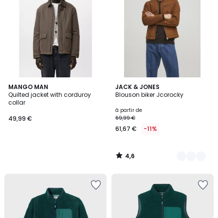
4,6
MANGO MAN
5
JACK & JONES
/ 5
Quilted jacket with corduroy
Blouson biker Jcorocky
Couleurs
collar
à partir de
49,99 €
69,99 €
61,67 €
-11%
4,6
/
5