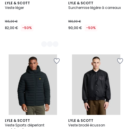
2
LYLE & SCOTT
LYLE & SCOTT
Veste léger
Surchemise légère à carreaux
Couleurs
165,00 €
180,00 €
82,00 €
-50%
90,00 €
-50%
2
LYLE & SCOTT
LYLE & SCOTT
Veste Sports déperlant
Veste brodé écusson
Couleurs