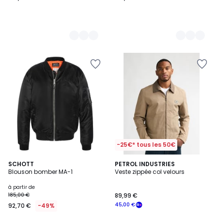
-25€* tous les 50€
3
SCHOTT
PETROL INDUSTRIES
Blouson bomber MA-1
Veste zippée col velours
Couleurs
à partir de
185,00 €
89,99 €
45,00 €
92,70 €
-49%