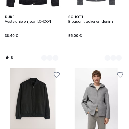
5
2
DUKE
3
SCHOTT
/
Veste unie en jean LONDON
Blouson trucker en denim
Couleurs
Couleurs
5
38,40 €
95,00 €
5
/
5