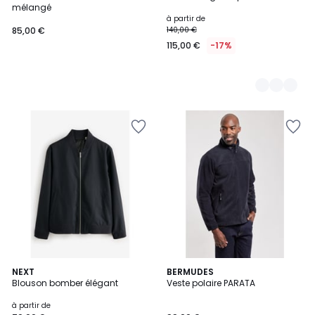
Couleurs
mélangé
à partir de
85,00 €
140,00 €
115,00 €
-17%
6
NEXT
2
BERMUDES
Blouson bomber élégant
Veste polaire PARATA
Couleurs
Couleurs
à partir de