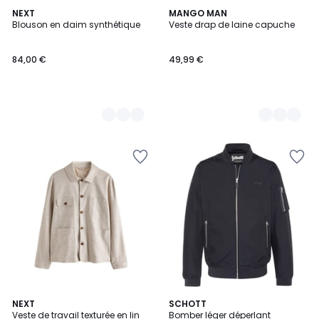
2
NEXT
2
MANGO MAN
Blouson en daim synthétique
Veste drap de laine capuche
Couleurs
Couleurs
84,00 €
49,99 €
NEXT
2
SCHOTT
Veste de travail texturée en lin
Bomber léger déperlant