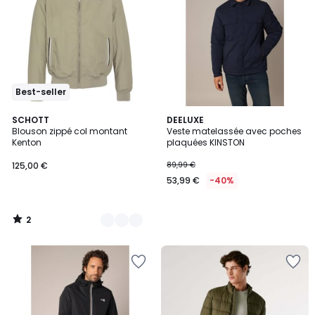
Best-seller
2
3
SCHOTT
DEELUXE
/
Blouson zippé col montant
Veste matelassée avec poches
Couleurs
5
Kenton
plaquées KINSTON
125,00 €
89,99 €
53,99 €
-40%
2
/
5