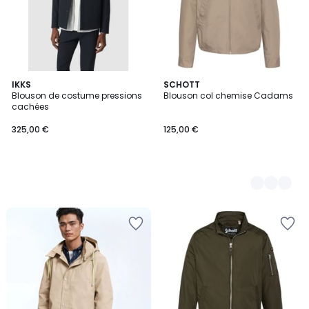
IKKS
4
SCHOTT
Blouson de costume pressions
Blouson col chemise Cadams
Couleurs
cachées
325,00 €
125,00 €