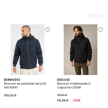
2
BERMUDES
DEELUXE
Blouson en polyester recyclé
Blouson matelassée à
Couleurs
HATAWAY
capuche CEDAR
159,00 €
99,99 €
59,99 €
-40%