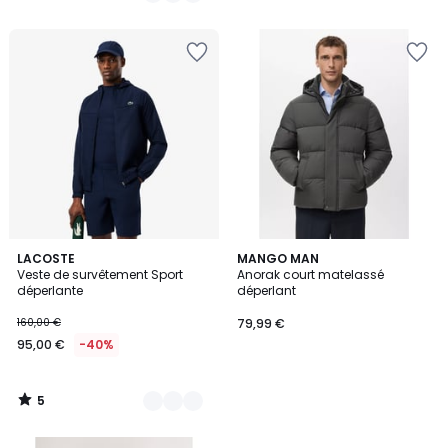
5
5
2
LACOSTE
MANGO MAN
/
Veste de survêtement Sport
Anorak court matelassé
Couleurs
5
déperlante
déperlant
160,00 €
79,99 €
95,00 €
-40%
5
/
5