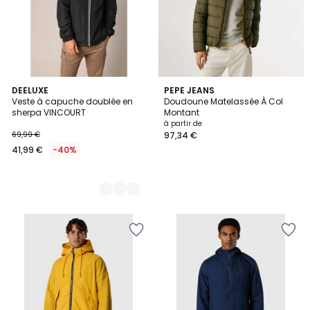
3
DEELUXE
PEPE JEANS
Veste à capuche doublée en
Doudoune Matelassée À Col
Couleurs
sherpa VINCOURT
Montant
à partir de
69,99 €
97,34 €
41,99 €
-40%