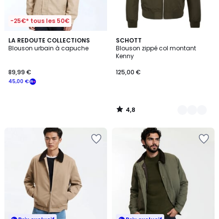
-25€* tous les 50€
4,8
LA REDOUTE COLLECTIONS
7
SCHOTT
/ 5
Blouson urbain à capuche
Blouson zippé col montant
Couleurs
Kenny
89,99 €
125,00 €
45,00 €
4,8
/
5