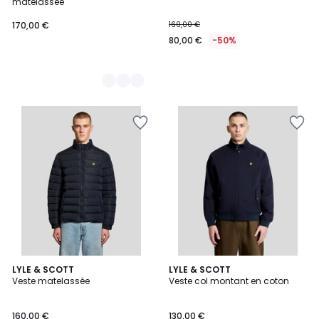
matelassée
170,00 €
160,00 €
80,00 €
-50%
2
LYLE & SCOTT
3
LYLE & SCOTT
Veste matelassée
Veste col montant en coton
Couleurs
Couleurs
160,00 €
130,00 €