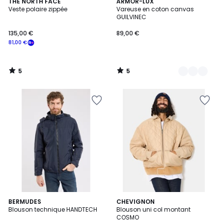
5
5
THE NORTH FACE
2
ARMOR-LUX
/
/
Veste polaire zippée
Vareuse en coton canvas
Couleurs
5
5
GUILVINEC
135,00 €
89,00 €
81,00 €
5
5
/
/
5
5
5
BERMUDES
CHEVIGNON
Blouson technique HANDTECH
Blouson uni col montant
Couleurs
COSMO