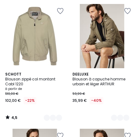
pour
payer
à
la
place
63,99
€.
4,5
6
SCHOTT
2
DEELUXE
/ 5
Blouson zippé col montant
Blouson à capuche homme
Couleurs
Couleurs
Cabl 1220
urbain et léger ARTHUR
à partir de
130,00 €
59,99 €
102,00 €
-22%
35,99 €
-40%
4,5
/
5