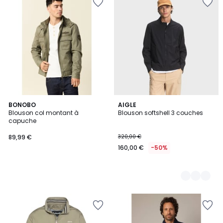
BONOBO
2
AIGLE
Blouson col montant à
Blouson softshell 3 couches
Couleurs
capuche
89,99 €
320,00 €
160,00 €
-50%