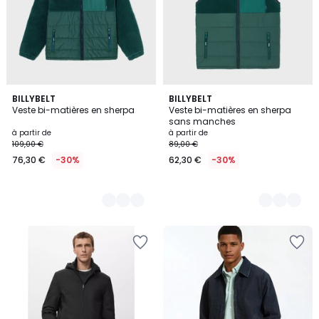
6
BILLYBELT
4
BILLYBELT
Veste bi-matières en sherpa
Veste bi-matières en sherpa
Couleurs
Couleurs
sans manches
à partir de
à partir de
109,00 €
89,00 €
76,30 €
-30%
62,30 €
-30%