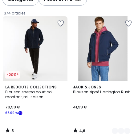
gauche
droite
374 articles
-20%*
5
4,6
LA REDOUTE COLLECTIONS
5
JACK & JONES
/
/ 5
Blouson sherpa court col
Blouson zippé Harrington Rush
Couleurs
5
montant, mi-saison
79,99
79,99 €
41,99 €
€
63,99 €
souscrivez
à
notre
5
4,6
programme
/
/
5
5