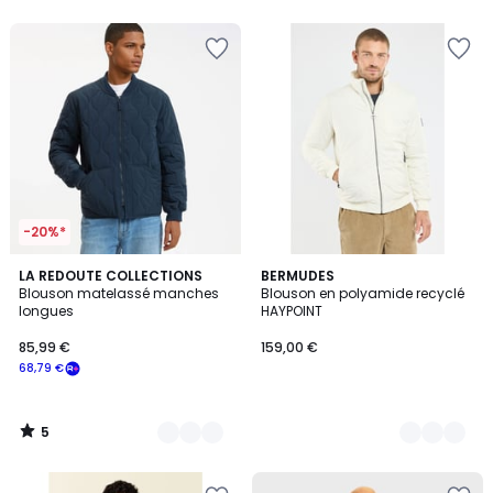
-20%*
5
2
LA REDOUTE COLLECTIONS
2
BERMUDES
/
Blouson matelassé manches
Blouson en polyamide recyclé
Couleurs
Couleurs
5
longues
HAYPOINT
85,99 €
159,00 €
68,79 €
5
/
5