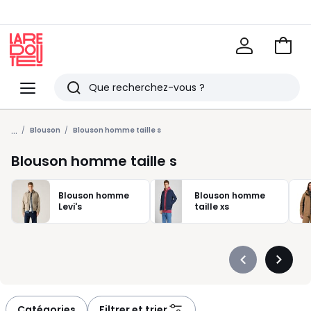
Voir
mon
La
panie
Redoute
Menu
Rechercher
Derniers
...
articles
Blouson
Blouson homme taille s
vus
Blouson homme taille s
Blouson homme
Blouson homme
Levi's
taille xs
Précédent
Suivan
-
-
défiler
défiler
à
à
Catégories
Filtrer et trier