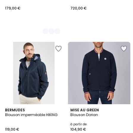
179,00 €
720,00 €
BERMUDES
2
MISE AU GREEN
Blouson imperméable HIKING
Blouson Dorian
Couleurs
à partir de
119,00 €
104,90 €