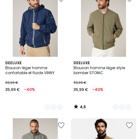
4,5
4
DEELUXE
2
DEELUXE
/ 5
Blouson léger homme
Blouson homme léger style
Couleurs
Couleurs
confortable et fluide VINNY
bomber STONIC
59,99 €
59,99 €
35,99 €
-40%
35,99 €
-40%
4,5
/
5