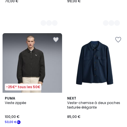
70,00 €
99,00 €
-25€* tous les 50€
PUMA
2
NEXT
Veste zippée
Veste-chemise à deux poches
Couleurs
texturée élégante
100,00 €
85,00 €
50,00 €