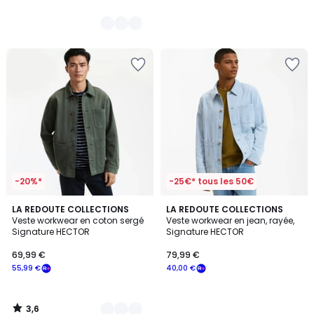
-20%*
-25€* tous les 50€
3,6
3
LA REDOUTE COLLECTIONS
LA REDOUTE COLLECTIONS
/ 5
Veste workwear en coton sergé
Veste workwear en jean, rayée,
Couleurs
Signature HECTOR
Signature HECTOR
69,99 €
79,99 €
55,99 €
40,00 €
3,6
/